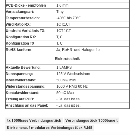
PCB-Dicke - empfohlen
1.6 mm
Verpackungsart:
Tray
Temperaturbereich:
-40°C bis 70°C
Wird Ratio RX:
1CT:1CT
Umdreht Verhältnis TX:
1CT:1CT
Konfiguration RX:
T, C
Konfiguration TX:
T, C
RoHS-konform:
Ja, RoHS- und Halogenfrei
Elektrotechnik
Aktuelle Bewertung:
1.5AMPS
Nennspannung:
125 V Wechselstrom
Isolierwiderstand:
500MΩ mini
Widerstandsspannung:
1000 V RMS 60 Hz
Kontaktwiderstand:
50mΩ Max
Erdung auf PCB:
- Ja, das ist es.
Anschluss an das Panel:
- Ja, das ist es.
tx 1000base Verbindungsstück
Verbindungsstück 1000base t
Klinke herauf modulares Verbindungsstück RJ45