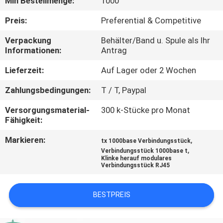
Min Bestellmenge:
1000
TRETEN
Preis:
Preferential & Competitive
SIE
Verpackung
Behälter/Band u. Spule als Ihr
Informationen:
Antrag
MIT
UNS
Lieferzeit:
Auf Lager oder 2 Wochen
IN
Zahlungsbedingungen:
T / T, Paypal
VERBINDUNG
Versorgungsmaterial-
300 k-Stücke pro Monat
Fähigkeit:
FORDERN
Markieren:
,
tx 1000base Verbindungsstück
,
Verbindungsstück 1000base t
SIE
Klinke herauf modulares
Verbindungsstück RJ45
EIN
ZITAT
BESTPREIS
SITEMAP