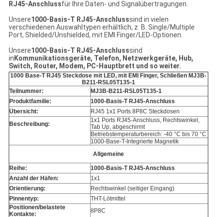
RJ45-Anschluss
für Ihre Daten- und Signalübertragungen.
Unsere
1000-Basis-T RJ45-Anschluss
sind in vielen
verschiedenen Auswahltypen erhältlich, z. B. Single/Multiple
Port, Shielded/Unshielded, mit EMI Finger/LED-Optionen.
Unsere
1000-Basis-T RJ45-Anschluss
sind
in
Kommunikationsgeräte, Telefon, Netzwerkgeräte, Hub,
Switch, Router, Modem, PC-Hauptbrett
und so weiter.
1000 Base-T RJ45 Steckdose mit LED, mit EMI Finger, Schließen MJ3B-
B211-RSL05T135-1
Teilnummer:
MJ3B-B211-RSL05T135-1
Produktfamilie:
1000-Basis-T RJ45-Anschluss
Übersicht:
RJ45 1x1 Ports 8P8C Steckdosen
1x1 Ports RJ45-Anschluss, Rechtswinkel,
Beschreibung:
Tab Up, abgeschirmt
Betriebstemperaturbereich: -40 °C bis 70 °C
1000-Base-T-Integrierte Magnetik
Allgemeine
Reihe:
1000-Basis-T RJ45-Anschluss
Anzahl der Häfen:
1x1
Orientierung:
Rechtswinkel (seitiger Eingang)
Pinnentyp:
THT-Lötmittel
Positionen/belastete
8P8C
Kontakte: