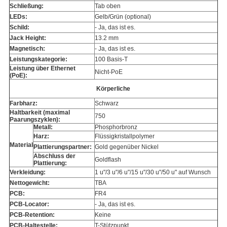
Schließung:
Tab oben
LEDs:
Gelb/Grün (optional)
Schild:
- Ja, das ist es.
Jack Height:
13.2 mm
Magnetisch:
- Ja, das ist es.
Leistungskategorie:
100 Basis-T
Leistung über Ethernet
Nicht-PoE
(PoE):
Körperliche
Farbharz:
Schwarz
Haltbarkeit (maximal
750
Paarungszyklen):
Metall:
Phosphorbronz
Harz:
Flüssigkristallpolymer
Material
Plattierungspartner:
Gold gegenüber Nickel
Abschluss der
Goldflash
Plattierung:
Verkleidung:
1 u"/3 u"/6 u"/15 u"/30 u"/50 u" auf Wunsch
Nettogewicht:
TBA
PCB:
FR4
PCB-Locator:
- Ja, das ist es.
PCB-Retention:
Keine
PCB-Haltestelle:
T-Stützpunkt