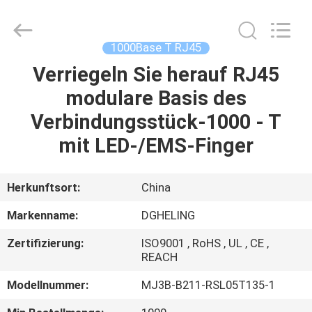
Electronic
Co.,
Ltd..
All
Rights
1000Base T RJ45
Reserved.
Developed
by
Verriegeln Sie herauf RJ45
HAUS
ECER
modulare Basis des
PRODUKTE
Verbindungsstück-1000 - T
mit LED-/EMS-Finger
ÜBER
UNS
Herkunftsort:
China
Markenname:
DGHELING
FABRIK-
Zertifizierung:
ISO9001 , RoHS , UL , CE ,
AUSFLUG
REACH
Modellnummer:
MJ3B-B211-RSL05T135-1
QUALITÄTSKONTROLLE