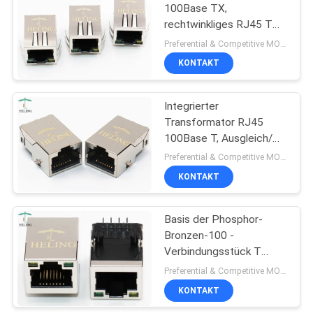
100Base TX,
rechtwinkliges RJ45 T
22
Verbindungsstück des
Preferential & Competitive MOQ:1000
integrierten Magnetics-
Vertikales RJ45
KONTAKT
Jack
Integrierter
Transformator RJ45
100Base T, Ausgleich/
Überhänge Stecker
Preferential & Competitive MOQ:3000
PWBs RJ45
KONTAKT
27
Rechtwinkliges
Basis der Phosphor-
Bronzen-100 -
Verbindungsstück
Verbindungsstück T
RJ45
RJ45 für
Preferential & Competitive MOQ:1000
Telekommunikationsgeräte
KONTAKT