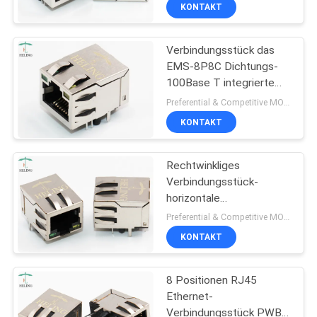
Router ab
KONTAKT
TRETEN
Verbindungsstück das
SIE
30
EMS-8P8C Dichtungs-
MIT
100Base T integrierte
Zurückhaltung rj45
UNS
Magnetics abgeschirmt
Preferential & Competitive MOQ:2000
mit LED
IN
KONTAKT
VERBINDUNG
Rechtwinkliges
Verbindungsstück-
FORDERN
horizontale
16
Zugangsbedingung RJ45
SIE
Preferential & Competitive MOQ:2000
100Base T verriegeln
KONTAKT
EIN
nach unten
PWB Rj45 Jack
ZITAT
8 Positionen RJ45
Ethernet-
SITEMAP
Verbindungsstück PWBs