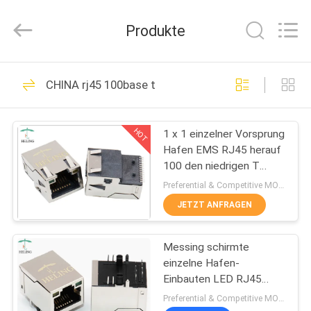
Co.,
Ltd..
All
Produkte
Rights
Reserved.
Developed
by
HAUS
ECER
118
CHINA rj45 100base t
Buchse rj45
PRODUKTE
HOT
1 x 1 einzelner Vorsprung
Hafen EMS RJ45 herauf
ÜBER
100 den niedrigen T
UNS
Transformator mit
Preferential & Competitive MOQ:6000
Grünem/Gelb LED
JETZT ANFRAGEN
13
FABRIK-
integrierter
Messing schirmte
AUSFLUG
einzelne Hafen-
Magnetics rj45
Einbauten LED RJ45
QUALITÄTSKONTROLLE
100Base T für Ethernet-
Preferential & Competitive MOQ:3000