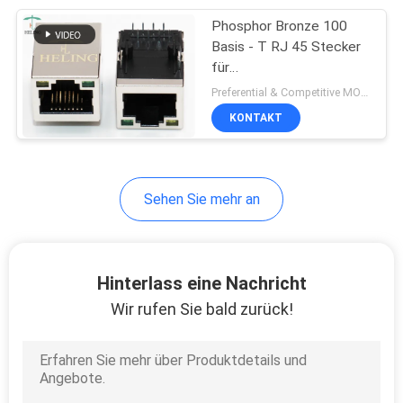
Phosphor Bronze 100
21
Basis - T RJ 45 Stecker
Einzelner Hafen
für
Kommunikationsgeräte
Preferential & Competitive MOQ:1000
RJ45
KONTAKT
Sehen Sie mehr an
40
mehrfache
Hinterlass eine Nachricht
Verbindungsstücke
Wir rufen Sie bald zurück!
des Hafens rj45