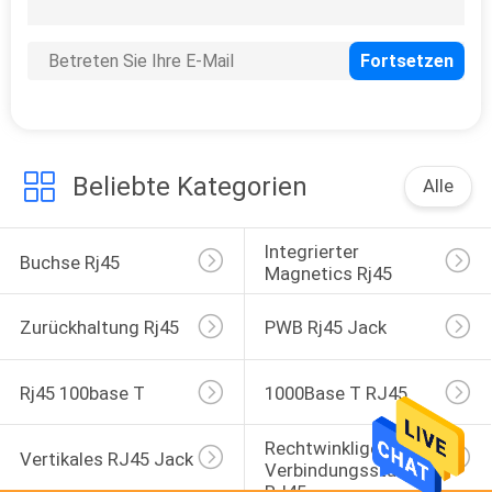
39
Verbindungsstück
SMTs RJ45
Beliebte Kategorien
Alle
Integrierter 
20
Buchse Rj45
Magnetics Rj45
rj45 durch
Zurückhaltung Rj45
PWB Rj45 Jack
Lochverbindungsstück
Rj45 100base T
1000Base T RJ45
Rechtwinkliges 
Vertikales RJ45 Jack
Verbindungsstück 
12
RJ45