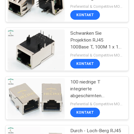
modularer Jack 100
Preferential & Competitive MOQ:2000
niedriges T Katzen-5e
KONTAKT
PRIVACY
11
POLICY
Schwanken Sie
rj45 100base t
Projektion RJ45
100Base T, 100M 1 x 1
Verbindungsstück RJ45
Preferential & Competitive MOQ:3000
mit Magnetics
KONTAKT
100 niedrige T
12
integrierte
abgeschirmten
1000Base T RJ45
rechtwinkligen
Preferential & Competitive MOQ:500
Seiteneintritt des
KONTAKT
Magnetics-RJ45
Messing
Durch - Loch-Berg RJ45