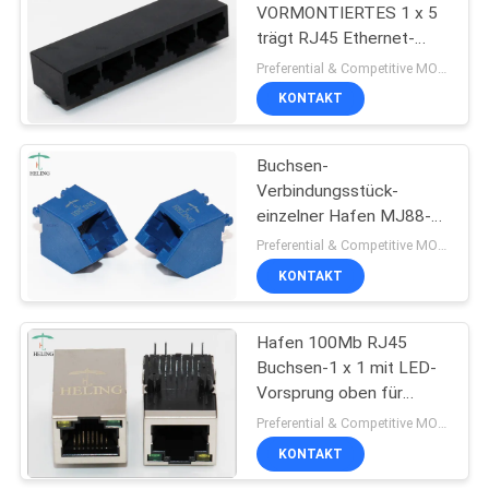
VORMONTIERTES 1 x 5
trägt RJ45 Ethernet-
22
Anschluss der Buchsen-
Preferential & Competitive MOQ:2000
10P4C für DSL/ADSL
Vertikales RJ45
KONTAKT
Jack
Buchsen-
Verbindungsstück-
einzelner Hafen MJ88-
U211-JLN1 ODM 45
Preferential & Competitive MOQ:2000
Grad-Rj45
KONTAKT
27
Rechtwinkliges
Hafen 100Mb RJ45
Buchsen-1 x 1 mit LED-
Verbindungsstück
Vorsprung oben für
RJ45
VOIP-Zugang
Preferential & Competitive MOQ:3000
gründete,/Router
KONTAKT