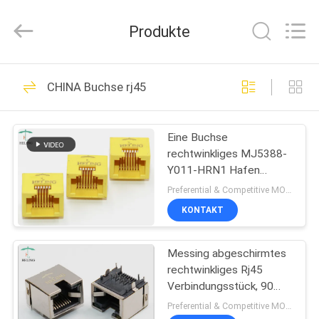
Co.,
Ltd..
All
Produkte
Rights
Reserved.
Developed
by
ECER
HAUS
118
CHINA Buchse rj45
Buchse rj45
PRODUKTE
Eine Buchse
rechtwinkliges MJ5388-
ÜBER
Y011-HRN1 Hafen
UNS
PWBs RJ45
Preferential & Competitive MOQ:1000
KONTAKT
13
FABRIK-
integrierter
Messing abgeschirmtes
AUSFLUG
rechtwinkliges Rj45
Magnetics rj45
Verbindungsstück, 90
QUALITÄTSKONTROLLE
eingebaute LED Lampe
Preferential & Competitive MOQ:1000