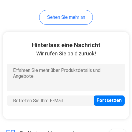
21
Sehen Sie mehr an
Einzelner Hafen
RJ45
Hinterlass eine Nachricht
Wir rufen Sie bald zurück!
40
mehrfache
Verbindungsstücke
des Hafens rj45