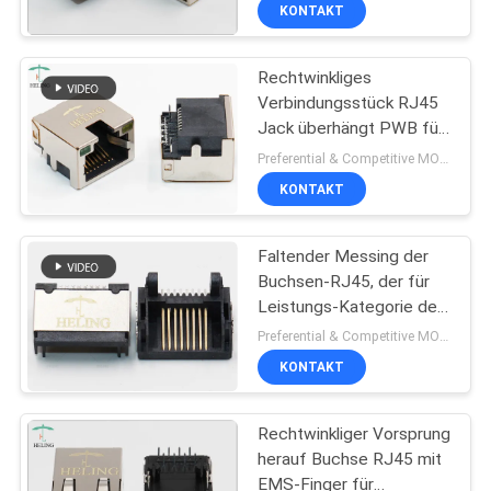
des Grad-Rj45 weiblichen
KONTAKT
des Koppler-
TRETEN
Rechtwinkliges
SIE
30
Verbindungsstück RJ45
MIT
Jack überhängt PWB für
Zurückhaltung rj45
UNS
DSL/ADSL /XDSL
Preferential & Competitive MOQ:1000
IN
KONTAKT
VERBINDUNG
Faltender Messing der
Buchsen-RJ45, der für
FORDERN
Leistungs-Kategorie der
16
Computer-Katzen-5
SIE
Preferential & Competitive MOQ:2000
abschirmt
KONTAKT
EIN
PWB Rj45 Jack
ZITAT
Rechtwinkliger Vorsprung
herauf Buchse RJ45 mit
SITEMAP
EMS-Finger für