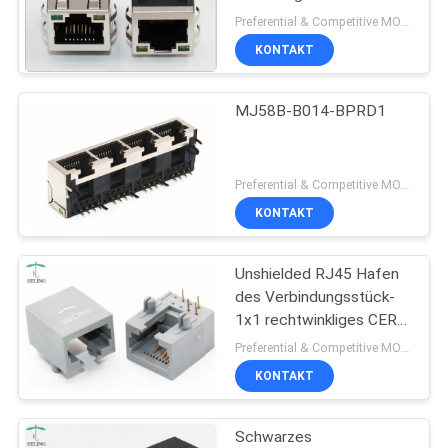
Gedruckte
Preferential & Competitive MOQ:2000
Schaltkarte/Motherboards
KONTAKT
PRIVACY
11
POLICY
MJ58B-B014-BPRD1
rj45 100base t
Preferential & Competitive MOQ:2000
KONTAKT
Unshielded RJ45 Hafen
12
des Verbindungsstück-
1x1 rechtwinkliges CER
1000Base T RJ45
UL-MJ562204-G011-
Preferential & Competitive MOQ:2000
RN1
KONTAKT
Schwarzes