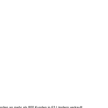
erden an mehr als 800 Kunden in 63 Ländern verkauft;