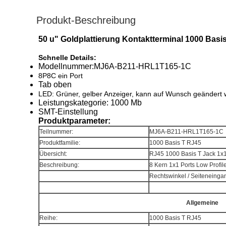
Produkt-Beschreibung
50 u" Goldplattierung Kontaktterminal 1000 Bas
Schnelle Details:
Modellnummer:
MJ6A-B211-HRL1T165-1C
8P8C ein Port
Tab oben
LED: Grüner, gelber Anzeiger, kann auf Wunsch geändert 
Leistungskategorie: 1000 Mb
SMT-Einstellung
Produktparameter:
Teilnummer:
MJ6A-B211-HRL1T165-1C
Produktfamilie:
1000 Basis T RJ45
Übersicht:
RJ45 1000 Basis T Jack 1x
Beschreibung:
8 Kern 1x1 Ports Low Profil
Rechtswinkel / Seiteneinga
Allgemeine
Reihe:
1000 Basis T RJ45