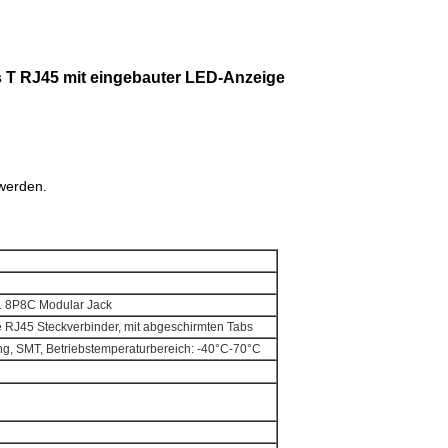
is T RJ45 mit eingebauter LED-Anzeige
werden.
1 8P8C Modular Jack
e RJ45 Steckverbinder, mit abgeschirmten Tabs
ng, SMT, Betriebstemperaturbereich: -40°C-70°C