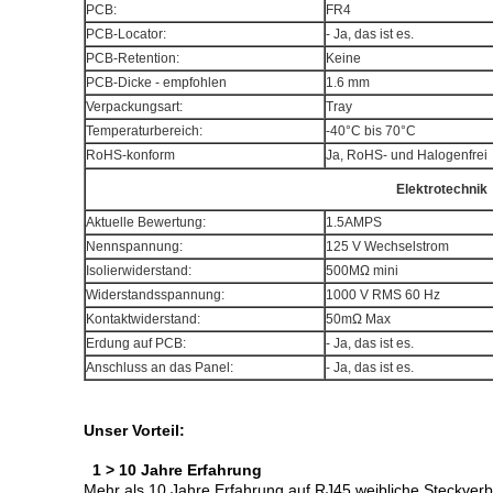
PCB:
FR4
PCB-Locator:
- Ja, das ist es.
PCB-Retention:
Keine
PCB-Dicke - empfohlen
1.6 mm
Verpackungsart:
Tray
Temperaturbereich:
-40°C bis 70°C
RoHS-konform
Ja, RoHS- und Halogenfrei
Elektrotechnik
Aktuelle Bewertung:
1.5AMPS
Nennspannung:
125 V Wechselstrom
Isolierwiderstand:
500MΩ mini
Widerstandsspannung:
1000 V RMS 60 Hz
Kontaktwiderstand:
50mΩ Max
Erdung auf PCB:
- Ja, das ist es.
Anschluss an das Panel:
- Ja, das ist es.
Unser Vorteil:
1 > 10 Jahre Erfahrung
Mehr als 10 Jahre Erfahrung auf RJ45 weibliche Steckver