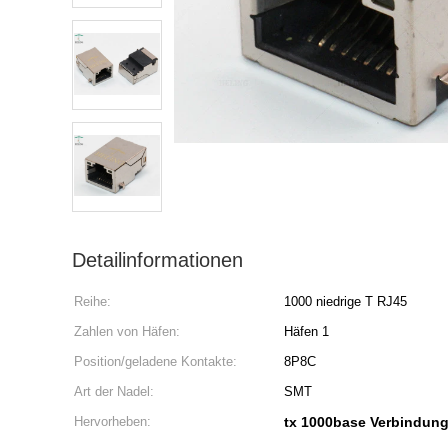
Detailinformationen
Reihe:
1000 niedrige T RJ45
Zahlen von Häfen:
Häfen 1
Position/geladene Kontakte:
8P8C
Art der Nadel:
SMT
Hervorheben:
tx 1000base Verbindun