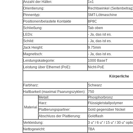
Anzahl der Häfen:
1x1
Orientierung:
Rechtswinkel (Seitenbetrag
Pinnentyp:
SMT-Lötmaschine
Positionen/belastete Kontakte
8P8C
Schließung:
Tab oben
LEDs:
- Ja, das ist es.
Schild:
- Ja, das ist es.
Jack Height:
9.75mm
Magnetisch:
- Ja, das ist es.
Leistungskategorie:
1000 BaseT
Leistung über Ethernet (PoE):
Nicht-PoE
Körperliche
Farbharz:
Schwarz
Haltbarkeit (maximal Paarungszyklen):
750
Metall:
Phosphorbronz
Harz:
Flüssigkristallpolymer
Material
Plattierungspartner:
Gold gegenüber Nickel
Abschluss der Plattierung:
Goldflash
Verkleidung:
3 u" / 6 u" / 15 u" / 30 u" opt
Nettogewicht:
TBA