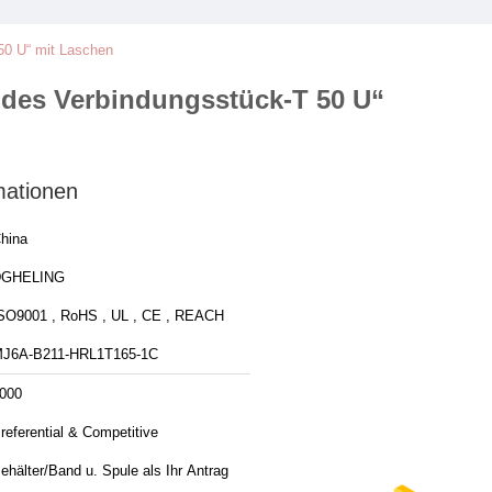
50 U“ mit Laschen
 des Verbindungsstück-T 50 U“
mationen
hina
DGHELING
SO9001 , RoHS , UL , CE , REACH
J6A-B211-HRL1T165-1C
000
referential & Competitive
ehälter/Band u. Spule als Ihr Antrag