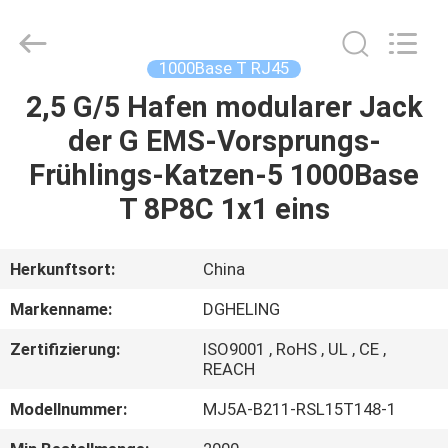
Co.,
Ltd..
All
Rights
Reserved.
1000Base T RJ45
Developed
by
2,5 G/5 Hafen modularer Jack
HAUS
ECER
der G EMS-Vorsprungs-
PRODUKTE
Frühlings-Katzen-5 1000Base
T 8P8C 1x1 eins
ÜBER
UNS
Herkunftsort:
China
Markenname:
DGHELING
FABRIK-
Zertifizierung:
ISO9001 , RoHS , UL , CE ,
AUSFLUG
REACH
Modellnummer:
MJ5A-B211-RSL15T148-1
QUALITÄTSKONTROLLE