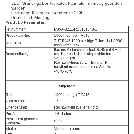
LED: Grüner gelber Indikator, kann als Ihr Antrag geändert
werden.
Leistungs-Kategorie: Bandmitte 1000
Durch-Loch Montage
Produkt-Parameter:
Teilnummer:
MJ5A-B211-RSL15T148-1
Produktfamilie:
1000 niedrige T RJ45
THT RJ45 1000 niedrige T Jack 1x1 8P8C
Überblick:
modularer Jack
flaches Verbindungsstück RJ45 mit 8 Häfen
Beschreibung:
des Kernes 1x1, mit abgeschirmten
Vorsprüngen
Rechtwinkliger/Seiten-Eintritt, THT,
funktionierende temprature Strecke:
-40℃-70℃
Allgemein
Reihe:
1000 niedrige T RJ45
Zahlen von Häfen:
1x1
Orientierung:
Rechtwinklig (Seiteneintritt)
Pin-Art:
THT-Lötmittel
Positionen geladene
8P8C
Kontakte
Klinke:
Vorsprung oben