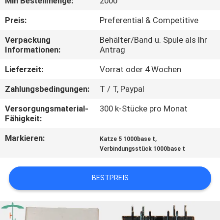
Min Bestellmenge:
2000
TRETEN
Preis:
Preferential & Competitive
SIE
Verpackung
Behälter/Band u. Spule als Ihr
Informationen:
Antrag
MIT
UNS
Lieferzeit:
Vorrat oder 4 Wochen
IN
Zahlungsbedingungen:
T / T, Paypal
VERBINDUNG
Versorgungsmaterial-
300 k-Stücke pro Monat
Fähigkeit:
FORDERN
Markieren:
,
Katze 5 1000base t
Verbindungsstück 1000base t
SIE
EIN
BESTPREIS
ZITAT
SITEMAP