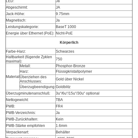
LED:
Ja
Abgeschirmt:
JA
Jack-Höhe:
9.75mm
Magnetisch:
Ja
Leistungskategorie:
BaseT 1000
Energie über Ethernet (PoE):
Nicht-PoE
Körperlich
Farbe-Harz:
Schwarzes
Haltbarkeit (fügende Zyklen
750
maximal):
Metall:
Phosphor-Bronze
Harz:
Flüssigkristallpolymer
Material
Überziehen des
Gold über Nickel
Anschlusses:
Überzugbeendigung:
Goldblitz
Überzugminutenanschluß:
3u“/6u“/15u“/30u“ optional
Nettogewicht:
TBA
PWB:
FR4
PWB-Verzeichnis:
Ja
PWB-Zurückhalten:
Kein
PWB-Stärke empfohlen
1.6mm
Verpackenart:
Behälter