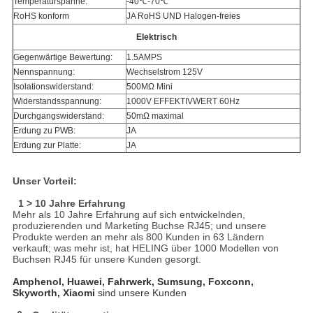
Temperaturspanne:
-40℃-70℃
RoHS konform
JA RoHS UND Halogen-freies
Elektrisch
Gegenwärtige Bewertung:
1.5AMPS
Nennspannung:
Wechselstrom 125V
Isolationswiderstand:
500MΩ Mini
Widerstandsspannung:
1000V EFFEKTIVWERT 60Hz
Durchgangswiderstand:
50mΩ maximal
Erdung zu PWB:
JA
Erdung zur Platte:
JA
Unser Vorteil:
1 > 10 Jahre Erfahrung
Mehr als 10 Jahre Erfahrung auf sich entwickelnden,
produzierenden und Marketing Buchse RJ45; und unsere
Produkte werden an mehr als 800 Kunden in 63 Ländern
verkauft; was mehr ist, hat HELING über 1000 Modellen von
Buchsen RJ45 für unsere Kunden gesorgt.
Amphenol, Huawei, Fahrwerk, Sumsung, Foxconn,
Skyworth, Xiaomi
sind unsere Kunden