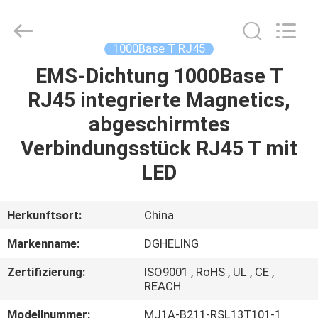
Electronic
Co.,
Ltd..
All
Rights
1000Base T RJ45
Reserved.
Developed
by
EMS-Dichtung 1000Base T
HAUS
ECER
RJ45 integrierte Magnetics,
PRODUKTE
abgeschirmtes
Verbindungsstück RJ45 T mit
ÜBER
LED
UNS
Herkunftsort:
China
FABRIK-
Markenname:
DGHELING
AUSFLUG
Zertifizierung:
ISO9001 , RoHS , UL , CE ,
REACH
QUALITÄTSKONTROLLE
Modellnummer:
MJ1A-B211-RSL13T101-1