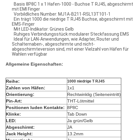
Basis 8P8C 1 x 1 Hafen-1000 - Buchse T RJ45, abgeschirmt
mit EMI Finger
Vorbildliches Number: MJ1A-B211-RSL13T101-1
Ein trägt 1000 die niedrige T RJ45 Buchse, abgeschirmt mit
EMS-Finger
Mit LED-Indikator: Grünes Gelb
Ruhiges Verbindungsstück modularer Steckfassung EMS
Ideal für LAN-Anwendungen, wie Adapter, Router und
Schalternaben-, abgeschirmte und nicht-
abgeschirmteversion sind, mit einer Vielzahl von Häfen für
Wahlen verfügbar
Allgemeine Eigenschaften:
Reihe:
1000 niedrige T RJ45
Zahlen von Häfen:
1x1
Orientierung:
Rechtwinklig (Seiteneintritt)
Pin-Art:
THT-Lötmittel
Positionen luden Kontakte:
8P8C
Klinke:
Tab Down
LED:
Ja grün/Gelb
Abgeschirmt:
JA
Jack Height:
13.2mm