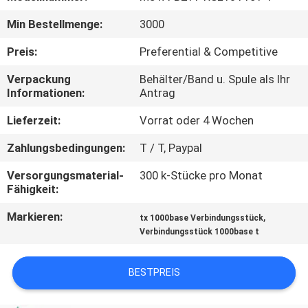
Min Bestellmenge:
3000
TRETEN
SIE
Preis:
Preferential & Competitive
MIT
Verpackung
Behälter/Band u. Spule als Ihr
Informationen:
Antrag
UNS
IN
Lieferzeit:
Vorrat oder 4 Wochen
VERBINDUNG
Zahlungsbedingungen:
T / T, Paypal
Versorgungsmaterial-
300 k-Stücke pro Monat
FORDERN
Fähigkeit:
SIE
Markieren:
,
tx 1000base Verbindungsstück
Verbindungsstück 1000base t
EIN
ZITAT
BESTPREIS
SITEMAP