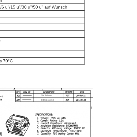
sh
"/6 u"/15 u"/30 u"/50 u" auf Wunsch
n
is 70°C