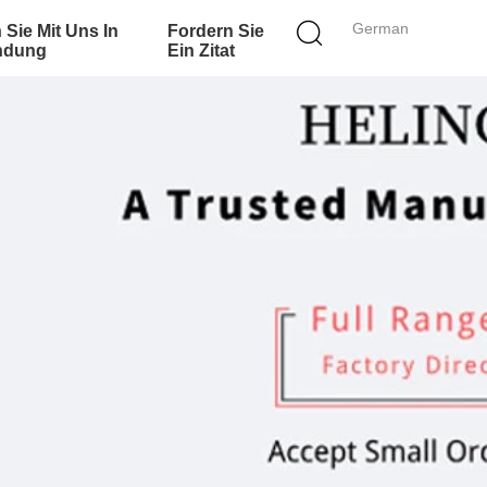
German
 Sie Mit Uns In
Fordern Sie
ndung
Ein Zitat