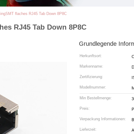
ingSMT flaches RJ45 Tab Down 8P8C
ches RJ45 Tab Down 8P8C
Grundlegende Infor
Herkunftsort:
C
Markenname:
Zertifizierung:
I
Modellnummer:
M
Min Bestellmenge:
3
Preis:
P
Verpackung Informationen:
B
Lieferzeit:
A