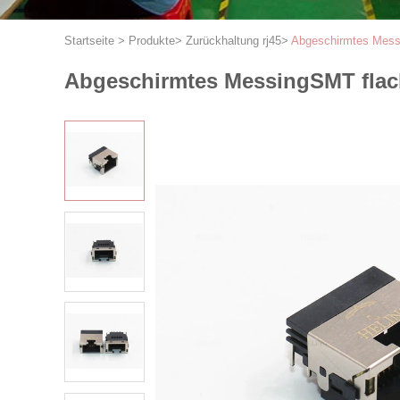
Startseite
>
Produkte
>
Zurückhaltung rj45
>
Abgeschirmtes Mess
Abgeschirmtes MessingSMT fla