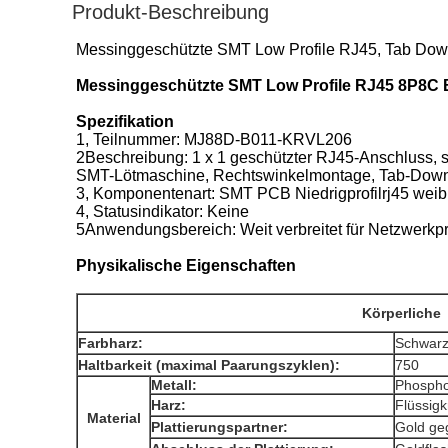
Produkt-Beschreibung
Messinggeschützte SMT Low Profile RJ45, Tab Do
Messinggeschützte SMT Low Profile RJ45 8P8C 
Spezifikation
1, Teilnummer: MJ88D-B011-KRVL206
2Beschreibung: 1 x 1 geschützter RJ45-Anschluss,
SMT-Lötmaschine, Rechtswinkelmontage, Tab-Down-
3, Komponentenart: SMT PCB Niedrigprofilrj45 weib
4, Statusindikator: Keine
5Anwendungsbereich: Weit verbreitet für Netzwerkp
Physikalische Eigenschaften
Körperliche
Farbharz:
Schwar
Haltbarkeit (maximal Paarungszyklen):
750
Metall:
Phospho
Harz:
Flüssigk
Material
Plattierungspartner:
Gold ge