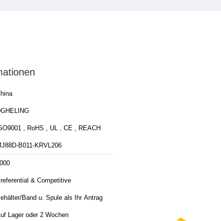
mationen
hina
DGHELING
SO9001 , RoHS , UL , CE , REACH
J88D-B011-KRVL206
000
referential & Competitive
ehälter/Band u. Spule als Ihr Antrag
uf Lager oder 2 Wochen