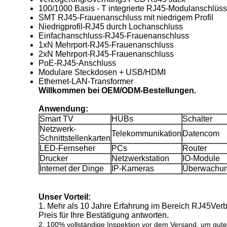
100/1000 Basis - T integrierte RJ45-Modulanschlüss
SMT RJ45-Frauenanschluss mit niedrigem Profil
Niedrigprofil-RJ45 durch Lochanschluss
Einfachanschluss-RJ45-Frauenanschluss
1xN Mehrport-RJ45-Frauenanschluss
2xN Mehrport-RJ45-Frauenanschluss
PoE-RJ45-Anschluss
Modulare Steckdosen + USB/HDMI
Ethernet-LAN-Transformer
Willkommen bei OEM/ODM-Bestellungen.
Anwendung:
Smart TV
HUBs
Schalter
Netzwerk-
Telekommunikation
Datencom
Schnittstellenkarten
LED-Fernseher
PCs
Router
Drucker
Netzwerkstation
IO-Module
Internet der Dinge
IP-Kameras
Überwachu
Unser Vorteil:
1. Mehr als 10 Jahre Erfahrung im Bereich RJ45
Verb
Preis für Ihre Bestätigung antworten.
2. 100% vollständige Inspektion vor dem Versand, um gute 