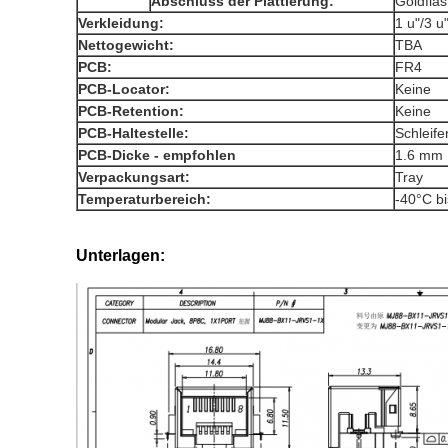
Abschluss der Plattierung:
Goldfla
Verkleidung:
1 u"/3 u
Nettogewicht:
TBA
PCB:
FR4
PCB-Locator:
Keine
PCB-Retention:
Keine
PCB-Haltestelle:
Schleife
PCB-Dicke - empfohlen
1.6 mm
Verpackungsart:
Tray
Temperaturbereich:
-40°C b
Unterlagen: