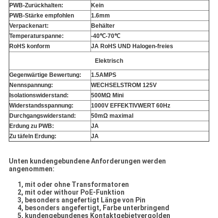
PWB-Zurückhalten:
Kein
PWB-Stärke empfohlen
1.6mm
Verpackenart:
Behälter
Temperaturspanne:
-40℃-70℃
RoHS konform
JA RoHS UND Halogen-freies
Elektrisch
Gegenwärtige Bewertung:
1.5AMPS
Nennspannung:
WECHSELSTROM 125V
Isolationswiderstand:
500MΩ Mini
Widerstandsspannung:
1000V EFFEKTIVWERT 60Hz
Durchgangswiderstand:
50mΩ maximal
Erdung zu PWB:
JA
Zu täfeln Erdung:
JA
Unten kundengebundene Anforderungen werden
angenommen:
1, mit oder ohne Transformatoren
2, mit oder withour PoE-Funktion
3, besonders angefertigt Länge von Pin
4, besonders angefertigt, Farbe unterbringend
5, kundengebundenes Kontaktgebietvergolden