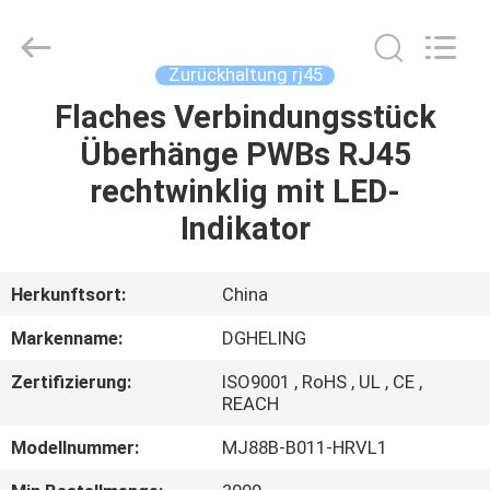
Co.,
Ltd..
All
Rights
Reserved.
Zurückhaltung rj45
Developed
by
Flaches Verbindungsstück
HAUS
ECER
Überhänge PWBs RJ45
PRODUKTE
rechtwinklig mit LED-
Indikator
ÜBER
UNS
Herkunftsort:
China
Markenname:
DGHELING
FABRIK-
Zertifizierung:
ISO9001 , RoHS , UL , CE ,
AUSFLUG
REACH
Modellnummer:
MJ88B-B011-HRVL1
QUALITÄTSKONTROLLE