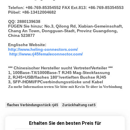
Telefon: +86-769-85354552 FAX Ext.813: +86-769-85354553
Pöbel: +86-13412004682
QQ: 2880139638
FÜGEN Sie hinzu: No.3, Qilong Rd, Xiabian-Gemeinschaft,
Chang An Town, Dongguan-Stadt, Provinz Guangdong,
China 523877
Englische Website:
http://www.heling-connectors.com/
http://www.rj45femaleconnector.com/
*** Chinesischer Hersteller sucht Vertreter/Verteiler ***
1, 100Base-TX/1000Base-T RJ45 Mag-Steckfassung
2, RJ45+USB/flaches 180°/vertieften Buchse RJ45
3, SFP-/HDMI/FPCverbindungsstücke und Kabel
Zu mehr Information treten Sie bitte mit Kevin Ye über in Verbindung
flaches Verbindungsstück rj45
Zurückhaltung cat5
Erhalten Sie den besten Preis für