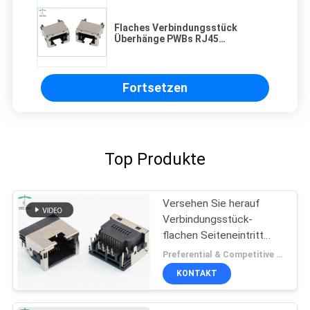
Flaches Verbindungsstück
Überhänge PWBs RJ45
rechtwinklig mit LED-Indikator
Fortsetzen
Top Produkte
Versehen Sie herauf
Verbindungsstück-
flachen Seiteneintritt
konformes RoHS 1x1
Preferential & Competitive MOQ:3000
8P8C RJ45 mit Laschen
KONTAKT