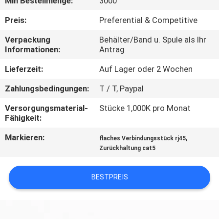
Min Bestellmenge:
3000
TRETEN
Preis:
Preferential & Competitive
SIE
Verpackung
Behälter/Band u. Spule als Ihr
Informationen:
Antrag
MIT
UNS
Lieferzeit:
Auf Lager oder 2 Wochen
IN
Zahlungsbedingungen:
T / T, Paypal
VERBINDUNG
Versorgungsmaterial-
Stücke 1,000K pro Monat
Fähigkeit:
FORDERN
Markieren:
,
flaches Verbindungsstück rj45
Zurückhaltung cat5
SIE
EIN
BESTPREIS
ZITAT
SITEMAP