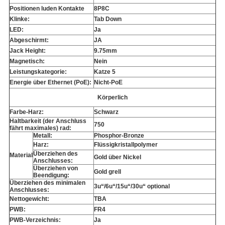
Positionen luden Kontakte
8P8C
Klinke:
Tab Down
LED:
Ja
Abgeschirmt:
JA
Jack Height:
9.75mm
Magnetisch:
Nein
Leistungskategorie:
Katze 5
Energie über Ethernet (PoE):
Nicht-PoE
Körperlich
Farbe-Harz:
Schwarz
Haltbarkeit (der Anschluss
750
fährt maximales) rad:
Metall:
Phosphor-Bronze
Harz:
Flüssigkristallpolymer
Überziehen des
Material
Gold über Nickel
Anschlusses:
Überziehen von
Gold grell
Beendigung:
Überziehen des minimalen
3u“/6u“/15u“/30u“ optional
Anschlusses:
Nettogewicht:
TBA
PWB:
FR4
PWB-Verzeichnis:
Ja