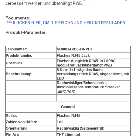
verbessert werden und überhängt PWB.
Pocuments
:
*** KLICKEN HIER, UM DIE ZEICHNUNG HERUNTERZULADEN
Produkt-Parameter:
Teilnummer:
MJ88B-B011-HRVL1
Produktfamilie:
Flaches RJ45 Jack
Flacher Ausgleich RJ45 1x1 8P8C
Überblick:
modularer Jack/überhängt PWB
8 Kern 1x1 trägt das flache
Beschreibung:
Verbindungsstück RJ45, abgeschirmt, mit
LED
Rechtwinkliger/Seiteneintritt,
funktionierende temprature Strecke:
-40℃-70℃
General
Reihe:
Flaches RJ45
Zahlen von Häfen:
1x1
Orientierung:
Rechtwinklig (Seiteneintritt)
Pin-Art:
THT-Lötmittel