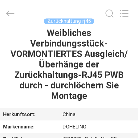
Co.,
Ltd..
All
Rights
Reserved.
Zurückhaltung rj45
Developed
by
Weibliches
HAUS
ECER
Verbindungsstück-
PRODUKTE
VORMONTIERTES Ausgleich/
Überhänge der
ÜBER
Zurückhaltungs-RJ45 PWB
UNS
durch - durchlöchern Sie
Montage
FABRIK-
AUSFLUG
Herkunftsort:
China
Markenname:
DGHELING
QUALITÄTSKONTROLLE