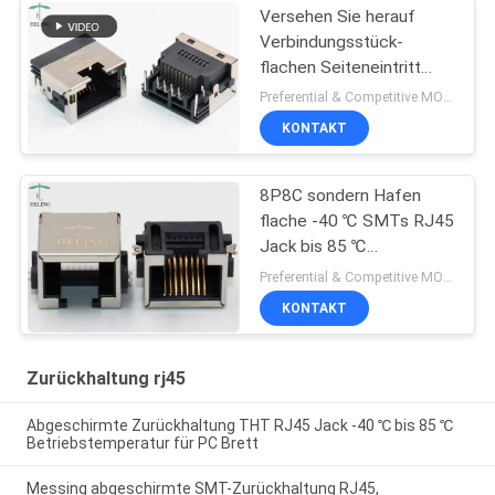
Versehen Sie herauf
Verbindungsstück-
flachen Seiteneintritt
konformes RoHS 1x1
Preferential & Competitive MOQ:3000
8P8C RJ45 mit Laschen
KONTAKT
8P8C sondern Hafen
flache -40 ℃ SMTs RJ45
Jack bis 85 ℃
Betriebstemperatur aus
Preferential & Competitive MOQ:1000
KONTAKT
Zurückhaltung rj45
Abgeschirmte Zurückhaltung THT RJ45 Jack -40 ℃ bis 85 ℃
Betriebstemperatur für PC Brett
Messing abgeschirmte SMT-Zurückhaltung RJ45,