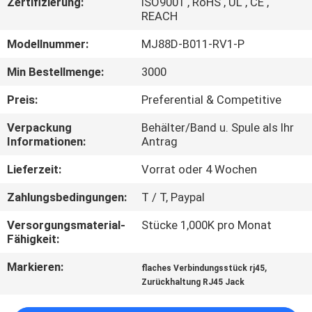
Zertifizierung:
ISO9001 , RoHS , UL , CE ,
REACH
TRETEN
Modellnummer:
MJ88D-B011-RV1-P
SIE
Min Bestellmenge:
3000
MIT
UNS
Preis:
Preferential & Competitive
IN
Verpackung
Behälter/Band u. Spule als Ihr
Informationen:
Antrag
VERBINDUNG
Lieferzeit:
Vorrat oder 4 Wochen
FORDERN
Zahlungsbedingungen:
T / T, Paypal
SIE
Versorgungsmaterial-
Stücke 1,000K pro Monat
EIN
Fähigkeit:
ZITAT
Markieren:
,
flaches Verbindungsstück rj45
Zurückhaltung RJ45 Jack
SITEMAP