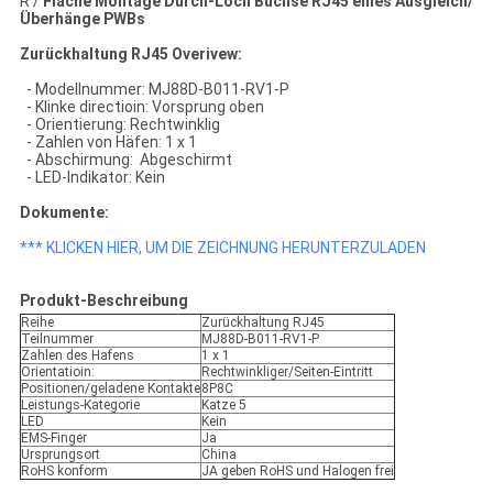
R /
Flache Montage Durch-Loch Buchse RJ45 eines Ausgleich/
Überhänge PWBs
Zurückhaltung RJ45 Overivew:
- Modellnummer: MJ88D-B011-RV1-P
- Klinke directioin: Vorsprung oben
- Orientierung: Rechtwinklig
- Zahlen von Häfen: 1 x 1
- Abschirmung: Abgeschirmt
- LED-Indikator: Kein
Dokumente:
*** KLICKEN HIER, UM DIE ZEICHNUNG HERUNTERZULADEN
Produkt-Beschreibung
Reihe
Zurückhaltung RJ45
Teilnummer
MJ88D-B011-RV1-P
Zahlen des Hafens
1 x 1
Orientatioin:
Rechtwinkliger/Seiten-Eintritt
Positionen/geladene Kontakte
8P8C
Leistungs-Kategorie
Katze 5
LED
Kein
EMS-Finger
Ja
Ursprungsort
China
RoHS konform
JA geben RoHS und Halogen frei