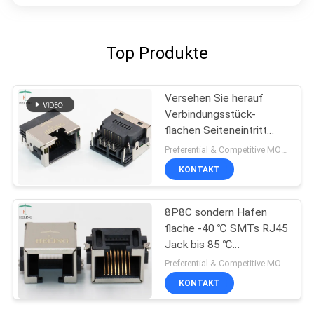
Top Produkte
Versehen Sie herauf
Verbindungsstück-
flachen Seiteneintritt
konformes RoHS 1x1
Preferential & Competitive MOQ:3000
8P8C RJ45 mit Laschen
KONTAKT
8P8C sondern Hafen
flache -40 ℃ SMTs RJ45
Jack bis 85 ℃
Betriebstemperatur aus
Preferential & Competitive MOQ:1000
KONTAKT