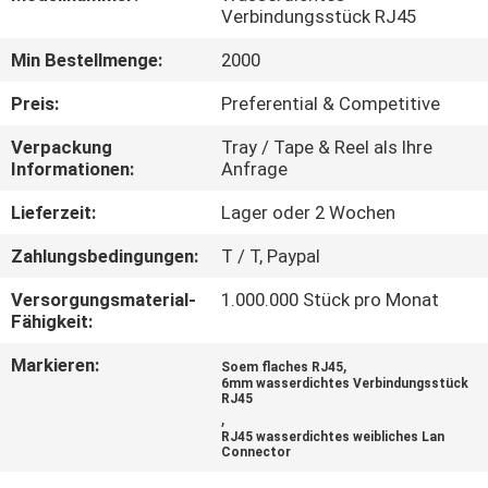
Verbindungsstück RJ45
TRETEN
Min Bestellmenge:
2000
SIE
Preis:
Preferential & Competitive
MIT
Verpackung
Tray / Tape & Reel als Ihre
UNS
Informationen:
Anfrage
IN
Lieferzeit:
Lager oder 2 Wochen
VERBINDUNG
Zahlungsbedingungen:
T / T, Paypal
FORDERN
Versorgungsmaterial-
1.000.000 Stück pro Monat
Fähigkeit:
SIE
Markieren:
,
Soem flaches RJ45
EIN
6mm wasserdichtes Verbindungsstück
RJ45
ZITAT
,
RJ45 wasserdichtes weibliches Lan
Connector
SITEMAP