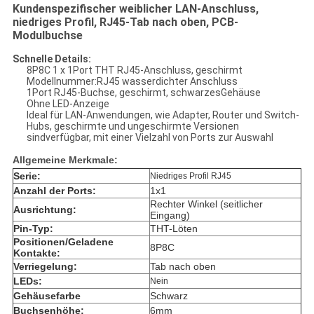
Kundenspezifischer weiblicher LAN-Anschluss,
niedriges Profil, RJ45-Tab nach oben, PCB-
Modulbuchse
Schnelle Details:
8P8C 1 x 1Port THT RJ45-Anschluss, geschirmt
Modellnummer:RJ45 wasserdichter Anschluss
1Port RJ45-Buchse, geschirmt, schwarzesGehäuse
Ohne LED-Anzeige
Ideal für LAN-Anwendungen, wie Adapter, Router und Switch-
Hubs, geschirmte und ungeschirmte Versionen
sindverfügbar, mit einer Vielzahl von Ports zur Auswahl
Allgemeine Merkmale:
Serie:
Niedriges Profil RJ45
Anzahl der Ports:
1x1
Rechter Winkel (seitlicher
Ausrichtung:
Eingang)
Pin-Typ:
THT-Löten
Positionen/Geladene
8P8C
Kontakte:
Verriegelung:
Tab nach oben
LEDs:
Nein
Gehäusefarbe
Schwarz
Buchsenhöhe:
6mm