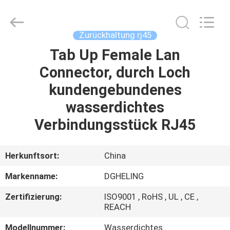
Co.,
Ltd..
All
Rights
Reserved.
Zurückhaltung rj45
Developed
by
ECER
Tab Up Female Lan
HAUS
Connector, durch Loch
PRODUKTE
kundengebundenes
wasserdichtes
ÜBER
Verbindungsstück RJ45
UNS
Herkunftsort:
China
FABRIK-
Markenname:
DGHELING
AUSFLUG
Zertifizierung:
ISO9001 , RoHS , UL , CE ,
REACH
QUALITÄTSKONTROLLE
Modellnummer:
Wasserdichtes