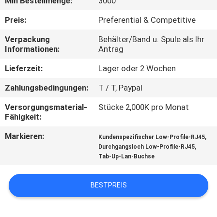
Min Bestellmenge:
3000
TRETEN
Preis:
Preferential & Competitive
SIE
Verpackung
Behälter/Band u. Spule als Ihr
Informationen:
Antrag
MIT
UNS
Lieferzeit:
Lager oder 2 Wochen
IN
Zahlungsbedingungen:
T / T, Paypal
VERBINDUNG
Versorgungsmaterial-
Stücke 2,000K pro Monat
Fähigkeit:
FORDERN
Markieren:
,
Kundenspezifischer Low-Profile-RJ45
,
Durchgangsloch Low-Profile-RJ45
SIE
Tab-Up-Lan-Buchse
EIN
ZITAT
BESTPREIS
SITEMAP