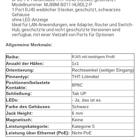
Modellnummer: MJ88M-B011-HLRDL2-P
1 Port RJ45 weiblicher Stecker, geschützt, schwarzes
Gehäuse
ohne LED-Anzeige
Ideal für LAN-Anwendungen, wie Adapter, Router und Switch-
Hub, geschützte und nicht geschützte Versionen sind
verfügbar, mit einer Vielzahl von Ports für Optionen
Allgemeine Merkmale:
Reihe:
RJ45 mit niedrigem Profil
Anzahl der Häfen:
1x1
Orientierung:
Rechtswinkel (seitiger Eingang)
Pinnentyp:
THT-Lötmittel
Positionen/belastete
8P8C
Kontakte:
Schließung:
Tab UP
LEDs:
- Ja, das ist es.
Farbe des Gehäuses
Schwarz
Jack Height:
6 mm
Magnetisch:
Keine
Leistungskategorie:
Kategorie 5
Leistung über Ethernet (PoE):
Nicht-PoE