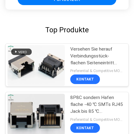
Top Produkte
Versehen Sie herauf
Verbindungsstück-
flachen Seiteneintritt
konformes RoHS 1x1
Preferential & Competitive MOQ:3000
8P8C RJ45 mit Laschen
KONTAKT
8P8C sondern Hafen
flache -40 ℃ SMTs RJ45
Jack bis 85 ℃
Betriebstemperatur aus
Preferential & Competitive MOQ:1000
KONTAKT