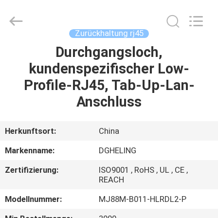
Co.,
Ltd..
All
Rights
Reserved.
Zurückhaltung rj45
Developed
by
ECER
Durchgangsloch,
HAUS
kundenspezifischer Low-
PRODUKTE
Profile-RJ45, Tab-Up-Lan-
Anschluss
ÜBER
UNS
Herkunftsort:
China
Markenname:
DGHELING
FABRIK-
Zertifizierung:
ISO9001 , RoHS , UL , CE ,
AUSFLUG
REACH
Modellnummer:
MJ88M-B011-HLRDL2-P
QUALITÄTSKONTROLLE