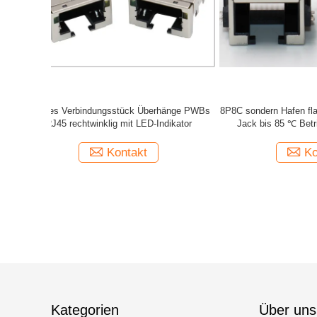
änge PWBs
8P8C sondern Hafen flache -40 ℃ SMTs RJ45
Versehen Si
ikator
Jack bis 85 ℃ Betriebstemperatur aus
Seiteneint
Kontakt
Kategorien
Über uns