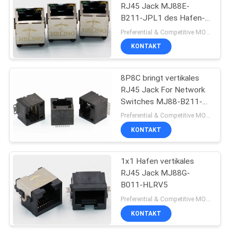
RJ45 Jack MJ88E-
B211-JPL1 des Hafen-
180
Preferential & Competitive MOQ:1000
KONTAKT
8P8C bringt vertikales
RJ45 Jack For Network
Switches MJ88-B211-
JPS1 in Position
Preferential & Competitive MOQ:1000
KONTAKT
1x1 Hafen vertikales
RJ45 Jack MJ88G-
B011-HLRV5
Preferential & Competitive MOQ:1000
KONTAKT