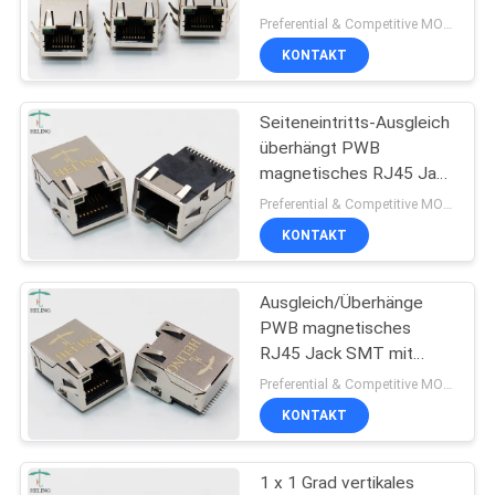
U“ Vergolden-Anschluss
Preferential & Competitive MOQ:2000
KONTAKT
PRIVACY
POLICY
Seiteneintritts-Ausgleich
überhängt PWB
magnetisches RJ45 Jack
With EMI Finger
Preferential & Competitive MOQ:3000
KONTAKT
Ausgleich/Überhänge
PWB magnetisches
RJ45 Jack SMT mit
EMS-Finger-Seiten-
Preferential & Competitive MOQ:3000
Eintritt
KONTAKT
1 x 1 Grad vertikales