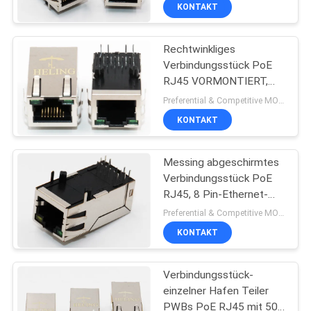
EMS-Vorsprüngen
KONTAKT
TRETEN
Rechtwinkliges
SIE
Verbindungsstück PoE
MIT
RJ45 VORMONTIERT,
UNS
Ethernet Jack PWB-
Preferential & Competitive MOQ:2000
Berg-RJ45 für NIC
IN
KONTAKT
VERBINDUNG
Messing abgeschirmtes
Verbindungsstück PoE
FORDERN
RJ45, 8 Pin-Ethernet-
Verbindungsstück für IP-
SIE
Preferential & Competitive MOQ:2000
Kamera
KONTAKT
EIN
ZITAT
Verbindungsstück-
einzelner Hafen Teiler
SITEMAP
PWBs PoE RJ45 mit 50