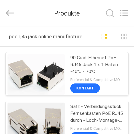
Electronic
Co.,
Ltd..
Produkte
All
Rights
Reserved.
Developed
by
HAUS
ECER
poe rj45 jack online manufacture
PRODUKTE
90 Grad-Ethernet PoE
RJ45 Jack 1 x 1 Hafen
ÜBER
-40℃ - 70℃
UNS
Betriebstemperaturbereich
Preferential & Competitive MOQ:1000
KONTAKT
FABRIK-
Satz - Verbindungsstück
AUSFLUG
Fernsehkasten PoE RJ45
durch - Loch-Montage-
QUALITÄTSKONTROLLE
Messing abgeschirmt mit
Preferential & Competitive MOQ:3000