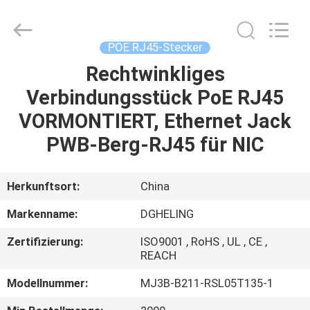
Co.,
Ltd..
All
Rights
Reserved.
POE RJ45-Stecker
Developed
by
Rechtwinkliges
HAUS
ECER
Verbindungsstück PoE RJ45
PRODUKTE
VORMONTIERT, Ethernet Jack
PWB-Berg-RJ45 für NIC
ÜBER
UNS
Herkunftsort:
China
Markenname:
DGHELING
FABRIK-
Zertifizierung:
ISO9001 , RoHS , UL , CE ,
AUSFLUG
REACH
Modellnummer:
MJ3B-B211-RSL05T135-1
QUALITÄTSKONTROLLE