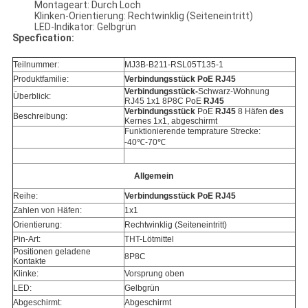
Montageart: Durch Loch
Klinken-Orientierung: Rechtwinklig (Seiteneintritt)
LED-Indikator: Gelbgrün
Specfication:
Teilnummer:
MJ3B-B211-RSL05T135-1
Produktfamilie:
Verbindungsstück PoE RJ45
Verbindungsstück-
Schwarz-Wohnung
Überblick:
RJ45 1x1 8P8C PoE
RJ45
Verbindungsstück
PoE
RJ45
8 Häfen
des
Beschreibung:
Kernes 1x1, abgeschirmt
Funktionierende temprature Strecke:
-40℃-70℃
Allgemein
Reihe:
Verbindungsstück PoE RJ45
Zahlen von Häfen:
1x1
Orientierung:
Rechtwinklig (Seiteneintritt)
Pin-Art:
THT-Lötmittel
Positionen geladene
8P8C
Kontakte
Klinke:
Vorsprung oben
LED:
Gelbgrün
Abgeschirmt:
Abgeschirmt