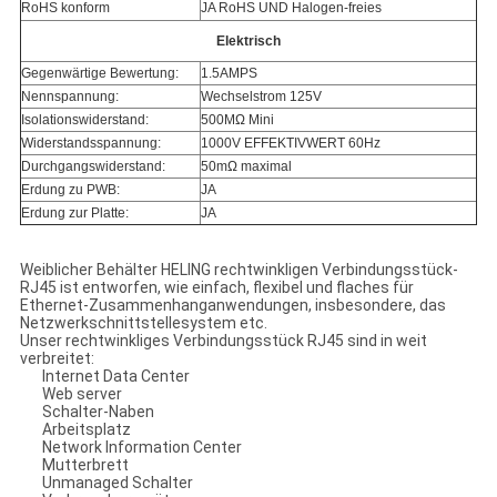
RoHS konform
JA RoHS UND Halogen-freies
Elektrisch
Gegenwärtige Bewertung:
1.5AMPS
Nennspannung:
Wechselstrom 125V
Isolationswiderstand:
500MΩ Mini
Widerstandsspannung:
1000V EFFEKTIVWERT 60Hz
Durchgangswiderstand:
50mΩ maximal
Erdung zu PWB:
JA
Erdung zur Platte:
JA
Weiblicher Behälter HELING rechtwinkligen Verbindungsstück-
RJ45 ist entworfen, wie einfach, flexibel und flaches für
Ethernet-Zusammenhanganwendungen, insbesondere, das
Netzwerkschnittstellesystem etc.
Unser rechtwinkliges Verbindungsstück RJ45 sind in weit
verbreitet:
Internet Data Center
Web server
Schalter-Naben
Arbeitsplatz
Network Information Center
Mutterbrett
Unmanaged Schalter