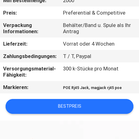
Min Bestellmenge:
2000
TRETEN
Preis:
Preferential & Competitive
SIE
Verpackung
Behälter/Band u. Spule als Ihr
Informationen:
Antrag
MIT
UNS
Lieferzeit:
Vorrat oder 4 Wochen
IN
Zahlungsbedingungen:
T / T, Paypal
VERBINDUNG
Versorgungsmaterial-
300 k-Stücke pro Monat
Fähigkeit:
FORDERN
Markieren:
,
POE Rj45 Jack
magjack rj45 poe
SIE
EIN
BESTPREIS
ZITAT
SITEMAP