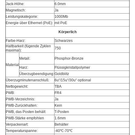
Jack-Höhe:
6.0mm
Magnetisch:
Ja
Leistungskategorie:
1000Mb
Energie über Ethernet (PoE):
mit PoE
Körperlich
Farbe-Harz:
Schwarzes
Haltbarkeit (fügende Zyklen
750
maximal):
Metall:
Phosphor-Bronze
Material
Harz:
Flüssigkristallpolymer
Überzugbeendigung:
Goldblitz
Überzugminutenanschluß:
6u“/15u“/30u“ optional
Nettogewicht:
TBA
PWB:
FR4
PWB-Verzeichnis:
Ja
PWB-Zurückhalten:
Kein
PWB, das Posten behält:
T-Posten
PWB-Stärke empfohlen
1.6mm
Verpackenart:
Behälter
Temperaturspanne:
-40℃-70℃