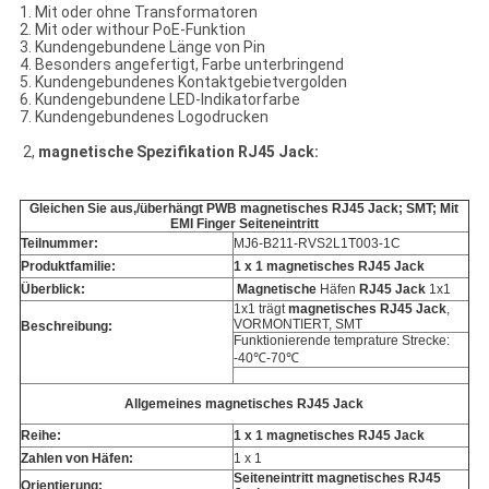
1. Mit oder ohne Transformatoren
2. Mit oder withour PoE-Funktion
3. Kundengebundene Länge von Pin
4. Besonders angefertigt, Farbe unterbringend
5. Kundengebundenes Kontaktgebietvergolden
6. Kundengebundene LED-Indikatorfarbe
7. Kundengebundenes Logodrucken
2,
magnetische Spezifikation RJ45 Jack:
Gleichen Sie aus,/überhängt PWB magnetisches RJ45 Jack; SMT; Mit
EMI Finger Seiteneintritt
Teilnummer:
MJ6-B211-RVS2L1T003-1C
Produktfamilie:
1 x 1 magnetisches RJ45 Jack
Überblick:
Magnetische
Häfen
RJ45 Jack
1x1
1x1 trägt
magnetisches RJ45 Jack
,
VORMONTIERT, SMT
Beschreibung:
Funktionierende temprature Strecke:
-40℃-70℃
Allgemeines magnetisches RJ45 Jack
Reihe:
1 x 1 magnetisches RJ45 Jack
Zahlen von Häfen:
1 x 1
Seiteneintritt magnetisches RJ45
Orientierung: