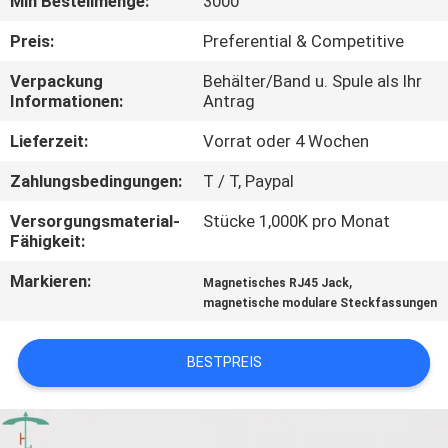
Min Bestellmenge:
3000
TRETEN
Preis:
Preferential & Competitive
SIE
Verpackung
Behälter/Band u. Spule als Ihr
Informationen:
Antrag
MIT
UNS
Lieferzeit:
Vorrat oder 4 Wochen
IN
Zahlungsbedingungen:
T / T, Paypal
VERBINDUNG
Versorgungsmaterial-
Stücke 1,000K pro Monat
Fähigkeit:
FORDERN
Markieren:
,
Magnetisches RJ45 Jack
magnetische modulare Steckfassungen
SIE
EIN
BESTPREIS
ZITAT
SITEMAP