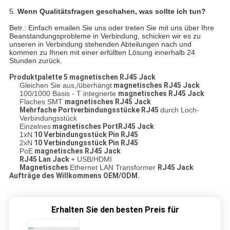
5.
Wenn Qualitätsfragen geschahen, was sollte ich tun?
Betr.: Einfach emailen Sie uns oder treten Sie mit uns über Ihre
Beanstandungsprobleme in Verbindung, schicken wir es zu
unseren in Verbindung stehenden Abteilungen nach und
kommen zu Ihnen mit einer erfüllten Lösung innerhalb 24
Stunden zurück.
Produktpalette 5 magnetischen RJ45 Jack
Gleichen Sie aus,/überhängt
magnetisches RJ45 Jack
100/1000 Basis - T integrierte
magnetisches RJ45 Jack
Flaches SMT
magnetisches RJ45 Jack
Mehrfache Portverbindungsstücke RJ45
durch Loch-
Verbindungsstück
Einzelnes
magnetisches PortRJ45 Jack
1xN
10 Verbindungsstück Pin RJ45
2xN
10 Verbindungsstück Pin RJ45
PoE
magnetisches RJ45 Jack
RJ45 Lan Jack
+ USB/HDMI
Magnetisches
Ethernet LAN Transformer
RJ45 Jack
Aufträge des Willkommens OEM/ODM.
Erhalten Sie den besten Preis für