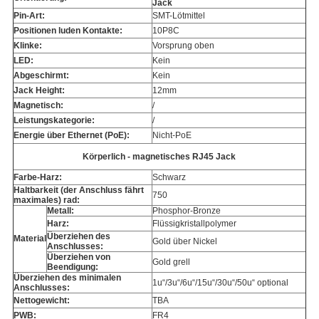
Jack
Pin-Art:
SMT-Lötmittel
Positionen luden Kontakte:
10P8C
Klinke:
Vorsprung oben
LED:
Kein
Abgeschirmt:
Kein
Jack Height:
12mm
Magnetisch:
/
Leistungskategorie:
/
Energie über Ethernet (PoE):
Nicht-PoE
Körperlich - magnetisches RJ45 Jack
Farbe-Harz:
Schwarz
Haltbarkeit (der Anschluss fährt
750
maximales) rad:
Metall:
Phosphor-Bronze
Harz:
Flüssigkristallpolymer
Überziehen des
Material
Gold über Nickel
Anschlusses:
Überziehen von
Gold grell
Beendigung:
Überziehen des minimalen
1u“/3u“/6u“/15u“/30u“/50u“ optional
Anschlusses:
Nettogewicht:
TBA
PWB:
FR4