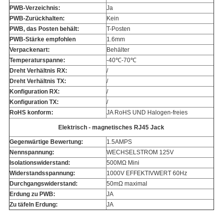
PWB-Verzeichnis:
Ja
PWB-Zurückhalten:
Kein
PWB, das Posten behält:
T-Posten
PWB-Stärke empfohlen
1.6mm
Verpackenart:
Behälter
Temperaturspanne:
-40℃-70℃
Dreht Verhältnis RX:
/
Dreht Verhältnis TX:
/
Konfiguration RX:
/
Konfiguration TX:
/
RoHS konform:
JA RoHS UND Halogen-freies
Elektrisch - magnetisches RJ45 Jack
Gegenwärtige Bewertung:
1.5AMPS
Nennspannung:
WECHSELSTROM 125V
Isolationswiderstand:
500MΩ Mini
Widerstandsspannung:
1000V EFFEKTIVWERT 60Hz
Durchgangswiderstand:
50mΩ maximal
Erdung zu PWB:
JA
Zu täfeln Erdung:
JA