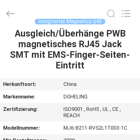
Co.,
Ltd..
All
Rights
Reserved.
Integrierter Magnetics rj45
Developed
by
Ausgleich/Überhänge PWB
HAUS
ECER
magnetisches RJ45 Jack
PRODUKTE
SMT mit EMS-Finger-Seiten-
Eintritt
ÜBER
UNS
Herkunftsort:
China
Markenname:
DGHELING
FABRIK-
Zertifizierung:
ISO9001 , RoHS , UL , CE ,
AUSFLUG
REACH
Modellnummer:
MJ6-B211-RVS2L1T003-1C
QUALITÄTSKONTROLLE