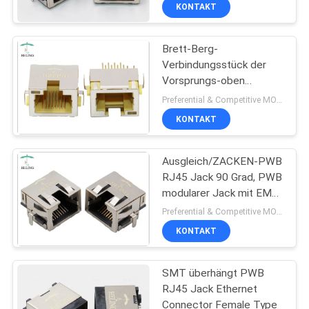
Verbindungsstück PWB-
KONTAKT
Berg-RJ45
TRETEN
Brett-Berg-
SIE
Verbindungsstück der
MIT
Vorsprungs-oben
UNS
abgeschirmtes
Preferential & Competitive MOQ:3000
Überhangs-RJ45 durch
IN
KONTAKT
Loch PWB-Montage
VERBINDUNG
Ausgleich/ZACKEN-PWB
RJ45 Jack 90 Grad, PWB
FORDERN
modularer Jack mit EMS-
Dichtung
SIE
Preferential & Competitive MOQ:4000
KONTAKT
EIN
ZITAT
SMT überhängt PWB
RJ45 Jack Ethernet
SITEMAP
Connector Female Type