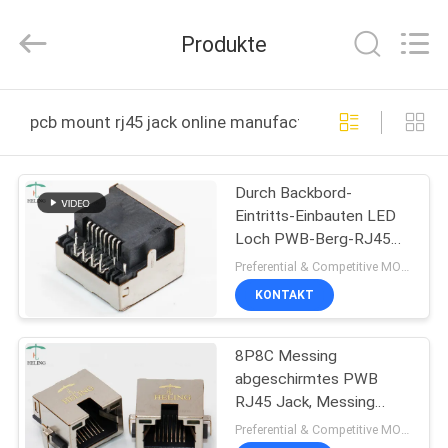
Co.,
Ltd..
All
Produkte
Rights
Reserved.
Developed
by
ECER
HAUS
pcb mount rj45 jack online manufacture
PRODUKTE
Durch Backbord-
Eintritts-Einbauten LED
ÜBER
Loch PWB-Berg-RJ45
UNS
Jack 8P8C eins
Preferential & Competitive MOQ:1000
KONTAKT
FABRIK-
8P8C Messing
AUSFLUG
abgeschirmtes PWB
RJ45 Jack, Messing
QUALITÄTSKONTROLLE
abgeschirmtes
Preferential & Competitive MOQ:3000