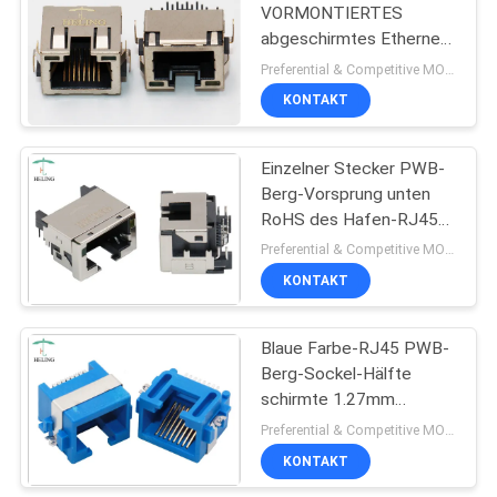
VORMONTIERTES
abgeschirmtes Ethernet-
Verbindungsstück PWBs
Preferential & Competitive MOQ:2000
RJ45 Jack mit EMS-
KONTAKT
Vorsprüngen
Einzelner Stecker PWB-
Berg-Vorsprung unten
RoHS des Hafen-RJ45
konform mit
Preferential & Competitive MOQ:1000
Gelbem/Grün LED
KONTAKT
Blaue Farbe-RJ45 PWB-
Berg-Sockel-Hälfte
schirmte 1.27mm
Terminalneigung für
Preferential & Competitive MOQ:3000
Ethernet ab
KONTAKT