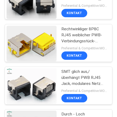
Preferential & Competitive MOQ:1000
KONTAKT
PRIVACY
POLICY
Rechtwinkliger 8P8C
RJ45 weiblicher PWB-
Verbindungsstück-
Vorsprung herauf das
Preferential & Competitive MOQ:1000
gelbe Wohnungs-Sinken
KONTAKT
SMT glich aus,/
überhängt PWB RJ45
Jack, modulares Netz
RJ45 PWB-
Preferential & Competitive MOQ:3000
Verbindungsstück
KONTAKT
Durch - Loch