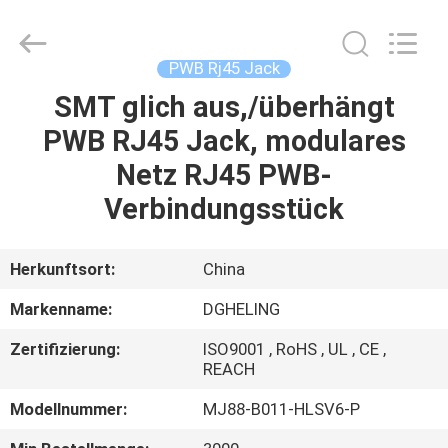
Electronic
Co.,
Ltd..
All
Rights
PWB Rj45 Jack
Reserved.
Developed
by
SMT glich aus,/überhängt
HAUS
ECER
PWB RJ45 Jack, modulares
PRODUKTE
Netz RJ45 PWB-
Verbindungsstück
ÜBER
UNS
Herkunftsort:
China
Markenname:
DGHELING
FABRIK-
Zertifizierung:
ISO9001 , RoHS , UL , CE ,
AUSFLUG
REACH
Modellnummer:
MJ88-B011-HLSV6-P
QUALITÄTSKONTROLLE