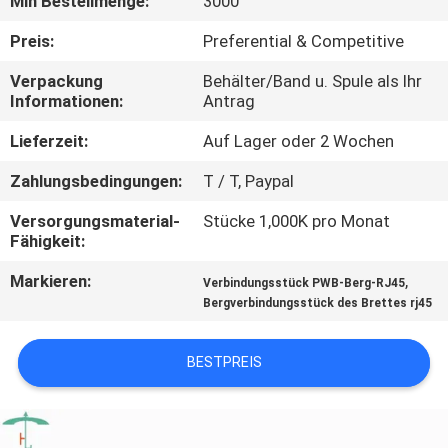
Min Bestellmenge:
3000
TRETEN
Preis:
Preferential & Competitive
SIE
Verpackung
Behälter/Band u. Spule als Ihr
Informationen:
Antrag
MIT
UNS
Lieferzeit:
Auf Lager oder 2 Wochen
IN
Zahlungsbedingungen:
T / T, Paypal
VERBINDUNG
Versorgungsmaterial-
Stücke 1,000K pro Monat
Fähigkeit:
FORDERN
Markieren:
,
Verbindungsstück PWB-Berg-RJ45
Bergverbindungsstück des Brettes rj45
SIE
EIN
BESTPREIS
ZITAT
SITEMAP