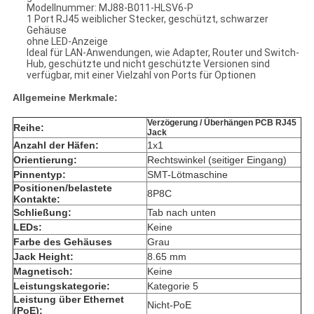
Modellnummer: MJ88-B011-HLSV6-P
1 Port RJ45 weiblicher Stecker, geschützt, schwarzer
Gehäuse
ohne LED-Anzeige
Ideal für LAN-Anwendungen, wie Adapter, Router und Switch-
Hub, geschützte und nicht geschützte Versionen sind
verfügbar, mit einer Vielzahl von Ports für Optionen
Allgemeine Merkmale:
Verzögerung / Überhängen PCB RJ45
Reihe:
Jack
Anzahl der Häfen:
1x1
Orientierung:
Rechtswinkel (seitiger Eingang)
Pinnentyp:
SMT-Lötmaschine
Positionen/belastete
8P8C
Kontakte:
Schließung:
Tab nach unten
LEDs:
Keine
Farbe des Gehäuses
Grau
Jack Height:
8.65 mm
Magnetisch:
Keine
Leistungskategorie:
Kategorie 5
Leistung über Ethernet
Nicht-PoE
(PoE):