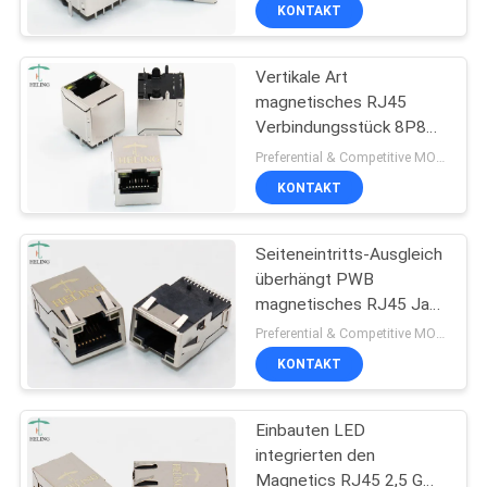
LAN modularen Jack 100
KONTAKT
Mbps
TRETEN
Vertikale Art
SIE
magnetisches RJ45
MIT
Verbindungsstück 8P8C
UNS
mit LED-Indikatorrohr-
Preferential & Competitive MOQ:3000
Spitzen-Eintritt
IN
KONTAKT
VERBINDUNG
Seiteneintritts-Ausgleich
überhängt PWB
FORDERN
magnetisches RJ45 Jack
With EMI Finger
SIE
Preferential & Competitive MOQ:3000
KONTAKT
EIN
ZITAT
Einbauten LED
integrierten den
SITEMAP
Magnetics RJ45 2,5 G