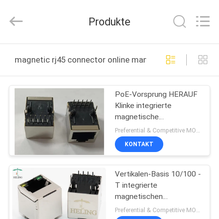
Co.,
Ltd..
All
Produkte
Rights
Reserved.
Developed
by
ECER
HAUS
magnetic rj45 connector online manufacture
PRODUKTE
PoE-Vorsprung HERAUF
Klinke integrierte
ÜBER
magnetische
UNS
Verbindungsstück RJ45
Preferential & Competitive MOQ:1000
RoHS-Beanstandung
KONTAKT
FABRIK-
Vertikalen-Basis 10/100 -
AUSFLUG
T integrierte
magnetischen
QUALITÄTSKONTROLLE
Verbindungsstück RJ45
Preferential & Competitive MOQ:2000