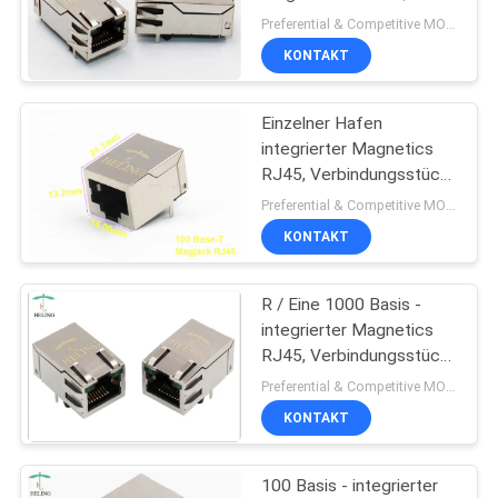
G/5 niedrig -
Preferential & Competitive MOQ:2000
Verbindungsstück T
KONTAKT
PRIVACY
PWBs Jack
POLICY
Einzelner Hafen
integrierter Magnetics
RJ45, Verbindungsstück
RJ45 mit integriertem
Preferential & Competitive MOQ:3000
Magnetics
KONTAKT
R / Eine 1000 Basis -
integrierter Magnetics
RJ45, Verbindungsstück
T Ethernet Lan RJ45
Preferential & Competitive MOQ:3000
KONTAKT
100 Basis - integrierter