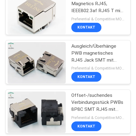
Magnetics RJ45,
IEEE802.3af RJ45 T mit
integriertem Magnetics
Preferential & Competitive MOQ:1000
KONTAKT
Ausgleich/Überhänge
PWB magnetisches
RJ45 Jack SMT mit
EMS-Finger-Seiten-
Preferential & Competitive MOQ:3000
Eintritt
KONTAKT
Offset-/suchendes
Verbindungsstück PWBs
8P8C SMT RJ45 mit
Messing schirmte
Preferential & Competitive MOQ:1000
REICHWEITE ab
KONTAKT