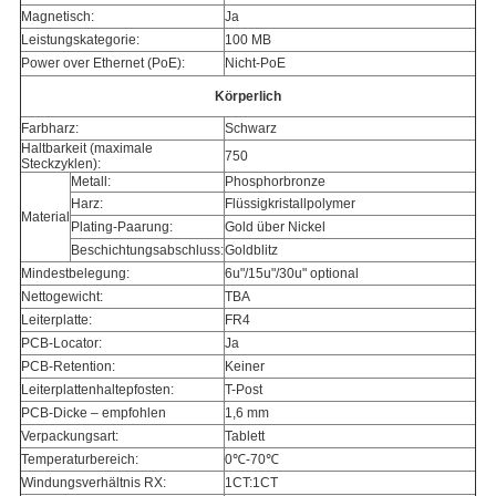
Magnetisch:
Ja
Leistungskategorie:
100 MB
Power over Ethernet (PoE):
Nicht-PoE
Körperlich
Farbharz:
Schwarz
Haltbarkeit (maximale
750
Steckzyklen):
Metall:
Phosphorbronze
Harz:
Flüssigkristallpolymer
Material
Plating-Paarung:
Gold über Nickel
Beschichtungsabschluss:
Goldblitz
Mindestbelegung:
6u"/15u"/30u" optional
Nettogewicht:
TBA
Leiterplatte:
FR4
PCB-Locator:
Ja
PCB-Retention:
Keiner
Leiterplattenhaltepfosten:
T-Post
PCB-Dicke – empfohlen
1,6 mm
Verpackungsart:
Tablett
Temperaturbereich:
0℃-70℃
Windungsverhältnis RX:
1CT:1CT