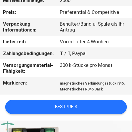
Min Bestellmenge:
2000
TRETEN
Preis:
Preferential & Competitive
SIE
Verpackung
Behälter/Band u. Spule als Ihr
Informationen:
Antrag
MIT
UNS
Lieferzeit:
Vorrat oder 4 Wochen
IN
Zahlungsbedingungen:
T / T, Paypal
VERBINDUNG
Versorgungsmaterial-
300 k-Stücke pro Monat
Fähigkeit:
FORDERN
Markieren:
,
magnetisches Verbindungsstück rj45
Magnetisches RJ45 Jack
SIE
EIN
BESTPREIS
ZITAT
SITEMAP