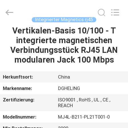
Co.,
Ltd..
All
Rights
Reserved.
Integrierter Magnetics rj45
Developed
by
Vertikalen-Basis 10/100 - T
HAUS
ECER
integrierte magnetischen
PRODUKTE
Verbindungsstück RJ45 LAN
modularen Jack 100 Mbps
ÜBER
UNS
Herkunftsort:
China
Markenname:
DGHELING
FABRIK-
Zertifizierung:
ISO9001 , RoHS , UL , CE ,
AUSFLUG
REACH
Modellnummer:
MJ4L-B211-PL21T001-0
QUALITÄTSKONTROLLE