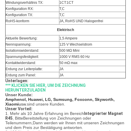
Windungsverhältnis TX:
1CT:1CT
Konfiguration RX:
T,C
Konfiguration TX:
T,C
RoHS-konform
JA, RoHS UND Halogenfrei
Elektrisch
Aktuelle Bewertung:
1,5 Ampere
Nennspannung:
125 V Wechselstrom
Isolationswiderstand:
500 MΩ Mini
Spannungsfestigkeit:
1000 V RMS 60 Hz
Kontaktwiderstand:
50 mΩ max
Erdung zur Leiterplatte:
JA
Erdung zum Panel:
JA
Unterlagen:
*** KLICKEN SIE HIER, UM DIE ZEICHNUNG
HERUNTERZULADEN
Unser Kunde:
Amphenol, Huawei, LG, Sumsung, Foxconn, Skyworth,
Xiaomi
usw.
sind unsere Kunden.
Unser Vorteil:
1. Mehr als 10 Jahre Erfahrung im Bereich
Integrierter Magnet
R45
, Bitte
Bereitstellung von Zeichnungen oder
Teilenummern,
Dann werden wir Ihnen mit unseren Zeichnungen
und dem Preis zur Bestätigung antworten.