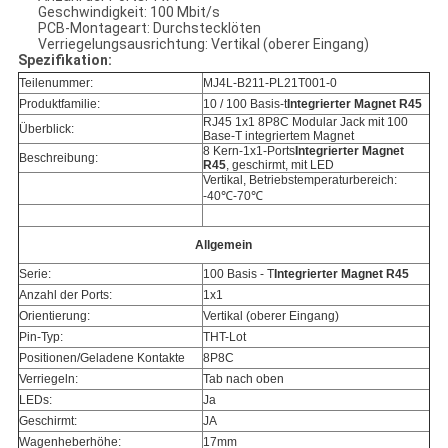
Geschwindigkeit: 100 Mbit/s
PCB-Montageart: Durchstecklöten
Verriegelungsausrichtung: Vertikal (oberer Eingang)
Spezifikation:
Teilenummer:
MJ4L-B211-PL21T001-0
Produktfamilie:
10 / 100 Basis-t
Integrierter Magnet R45
RJ45 1x1 8P8C Modular Jack mit 100
Überblick:
Base-T integriertem Magnet
8 Kern-1x1-Ports
Integrierter Magnet
Beschreibung:
R45
, geschirmt, mit LED
Vertikal, Betriebstemperaturbereich:
-40℃-70℃
Allgemein
Serie:
100 Basis - T
Integrierter Magnet R45
Anzahl der Ports:
1x1
Orientierung:
Vertikal (oberer Eingang)
Pin-Typ:
THT-Lot
Positionen/Geladene Kontakte
8P8C
Verriegeln:
Tab nach oben
LEDs:
Ja
Geschirmt:
JA
Wagenheberhöhe:
17mm