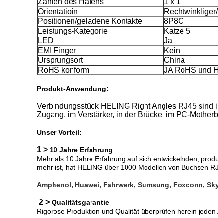
Zahlen des Hafens
1 x 1
Orientatioin
Rechtwinkliger/S
Positionen/geladene Kontakte
8P8C
Leistungs-Kategorie
Katze 5
LED
Ja
EMI Finger
Kein
Ursprungsort
China
RoHS konform
JA RoHS und Ha
Produkt-Anwendung:
Verbindungsstück HELING Right Angles RJ45 sind in
Zugang, im Verstärker, in der Brücke, im PC-Motherbo
Unser Vorteil:
1 >
10 Jahre Erfahrung
Mehr als 10 Jahre Erfahrung auf sich entwickelnden, pr
mehr ist, hat HELING über 1000 Modellen von Buchsen RJ
Amphenol, Huawei, Fahrwerk, Sumsung, Foxconn, Sky
2 >
Qualitätsgarantie
Rigorose Produktion und Qualität überprüfen herein jeden 