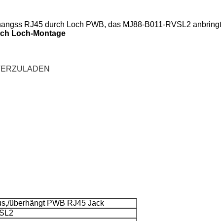
rhangss RJ45 durch Loch PWB, das MJ88-B011-RVSL2 anbring
rch Loch-Montage
NTERZULADEN
us,/überhängt PWB RJ45 Jack
SL2