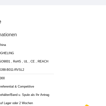
e
mationen
hina
DGHELING
SO9001 , RoHS , UL , CE , REACH
J88-B011-RVSL2
000
referential & Competitive
ehälter/Band u. Spule als Ihr Antrag
uf Lager oder 2 Wochen