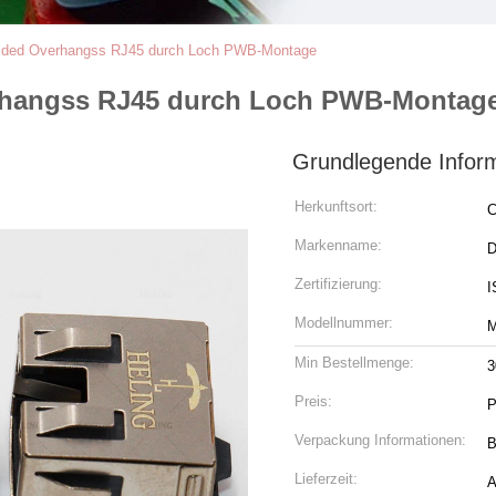
ielded Overhangss RJ45 durch Loch PWB-Montage
erhangss RJ45 durch Loch PWB-Montag
Grundlegende Infor
Herkunftsort:
C
Markenname:
Zertifizierung:
I
Modellnummer:
M
Min Bestellmenge:
3
Preis:
P
Verpackung Informationen:
B
Lieferzeit:
A