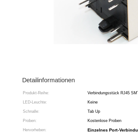
Detailinformationen
Produkt-Reihe:
Verbindungsstück RJ45 SM
LED-Leuchte:
Keine
Schnalle:
Tab Up
Proben:
Kostenlose Proben
Hervorheben:
Einzelnes Port-Verbin