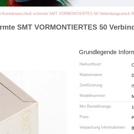
n-Kontaktanschluß schirmte SMT VORMONTIERTES 50 Verbindungsstück RJ4
irmte SMT VORMONTIERTES 50 Verbindu
Grundlegende Infor
Herkunftsort:
C
Markenname:
Zertifizierung:
I
Modellnummer:
M
Min Bestellmenge:
1
Preis:
P
Verpackung Informationen:
B