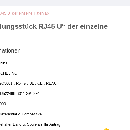
5 U“ der einzelne Hafen ab
ngsstück RJ45 U“ der einzelne
mationen
hina
DGHELING
SO9001 , RoHS , UL , CE , REACH
J522488-B011-GPL2F1
000
referential & Competitive
ehälter/Band u. Spule als Ihr Antrag