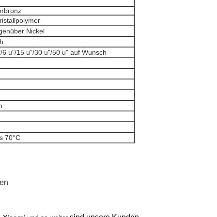
rbronz
ristallpolymer
genüber Nickel
sh
"/6 u"/15 u"/30 u"/50 u" auf Wunsch
n
is 70°C
den