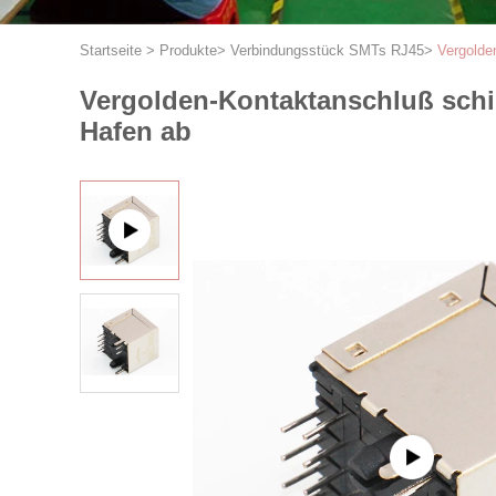
Startseite
>
Produkte
>
Verbindungsstück SMTs RJ45
>
Vergolde
Vergolden-Kontaktanschluß sch
Hafen ab