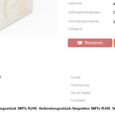
Lieferzeit:
A
Zahlungsbedingungen:
T
Versorgungsmaterial-
S
Fähigkeit:
Bestpreis
T
Schild:
Orientierung:
Art der Nadel:
Schiffahrt:
dungsstück SMTs RJ45
Verbindungsstück-Vergolden SMTs RJ45
V
,
,