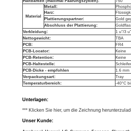
Haltbarkeit (maximal Paarungszyklen):
750
Metall:
Phospho
Harz:
Flüssigk
Material
Plattierungspartner:
Gold ge
Abschluss der Plattierung:
Goldfla
Verkleidung:
1 u"/3 u
Nettogewicht:
TBA
PCB:
FR4
PCB-Locator:
Keine
PCB-Retention:
Keine
PCB-Haltestelle:
Schleife
PCB-Dicke - empfohlen
1.6 mm
Verpackungsart:
Tray
Temperaturbereich:
-40°C b
Unterlagen:
*** Klicken Sie hier, um die Zeichnung herunterzula
Unser Kunde: