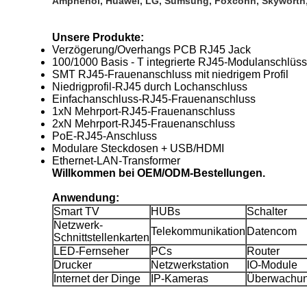
Amphenol, Huawei, LG, Sumsung, Foxconn, Skyworth,
Unsere Produkte:
Verzögerung/Overhangs PCB RJ45 Jack
100/1000 Basis - T integrierte RJ45-Modulanschlüss
SMT RJ45-Frauenanschluss mit niedrigem Profil
Niedrigprofil-RJ45 durch Lochanschluss
Einfachanschluss-RJ45-Frauenanschluss
1xN Mehrport-RJ45-Frauenanschluss
2xN Mehrport-RJ45-Frauenanschluss
PoE-RJ45-Anschluss
Modulare Steckdosen + USB/HDMI
Ethernet-LAN-Transformer
Willkommen bei OEM/ODM-Bestellungen.
Anwendung:
Smart TV
HUBs
Schalter
Netzwerk-
Telekommunikation
Datencom
Schnittstellenkarten
LED-Fernseher
PCs
Router
Drucker
Netzwerkstation
IO-Module
Internet der Dinge
IP-Kameras
Überwachu