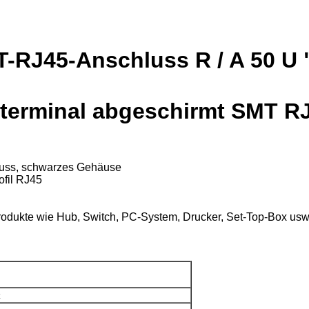
-RJ45-Anschluss R / A 50 U "
tterminal abgeschirmt SMT RJ
luss, schwarzes Gehäuse
ofil RJ45
rodukte wie Hub, Switch, PC-System, Drucker, Set-Top-Box usw
z