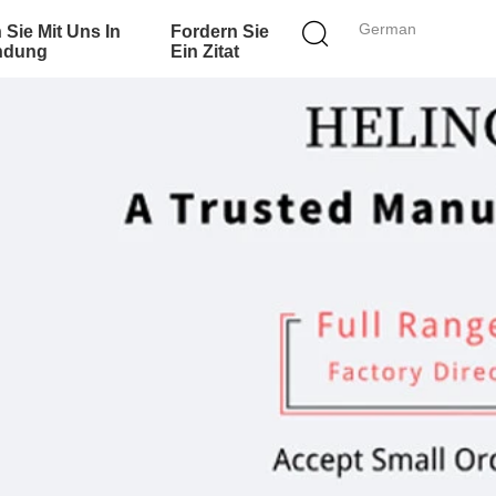
German
 Sie Mit Uns In
Fordern Sie
ndung
Ein Zitat