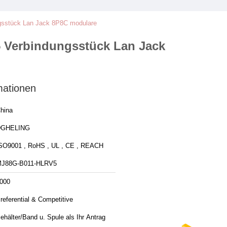
stück Lan Jack 8P8C modulare
Verbindungsstück Lan Jack
mationen
hina
DGHELING
SO9001 , RoHS , UL , CE , REACH
J88G-B011-HLRV5
000
referential & Competitive
ehälter/Band u. Spule als Ihr Antrag