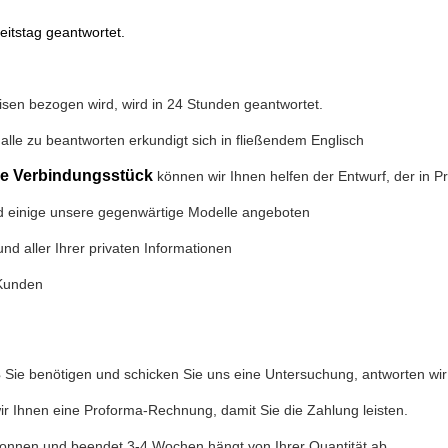
itstag geantwortet.
isen bezogen wird, wird in 24 Stunden geantwortet.
alle zu beantworten erkundigt sich in fließendem Englisch
e Verbindungsstück
können wir Ihnen helfen der Entwurf, der in Pr
und einige unsere gegenwärtige Modelle angeboten
nd aller Ihrer privaten Informationen
 Kunden
s
Sie benötigen und schicken Sie uns eine Untersuchung, antworten wir
ir Ihnen eine Proforma-Rechnung, damit Sie die Zahlung leisten.
egonnen und beendet 3-4 Wochen hängt von Ihrer Quantität ab.