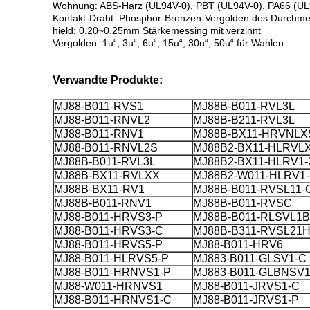
Wohnung: ABS-Harz (UL94V-0), PBT (UL94V-0), PA66 (UL
Kontakt-Draht: Phosphor-Bronzen-Vergolden des Durchme
hield: 0.20~0.25mm Stärkemessing mit verzinnt
Vergolden: 1u“, 3u“, 6u“, 15u“, 30u“, 50u“ für Wahlen.
Verwandte Produkte:
MJ88-B011-RVS1
MJ88B-B011-RVL3L
MJ88-B011-RNVL2
MJ88B-B211-RVL3L
MJ88-B011-RNV1
MJ88B-BX11-HRVNLX
MJ88-B011-RNVL2S
MJ88B2-BX11-HLRVLX
MJ88B-B011-RVL3L
MJ88B2-BX11-HLRV1-
MJ88B-BX11-RVLXX
MJ88B2-W011-HLRV1
MJ88B-BX11-RV1
MJ88B-B011-RVSL11-
MJ88B-B011-RNV1
MJ88B-B011-RVSC
MJ88-B011-HRVS3-P
MJ88B-B011-RLSVL1B
MJ88-B011-HRVS3-C
MJ88B-B311-RVSL21H
MJ88-B011-HRVS5-P
MJ88-B011-HRV6
MJ88-B011-HLRVS5-P
MJ883-B011-GLSV1-C
MJ88-B011-HRNVS1-P
MJ883-B011-GLBNSV1
MJ88-W011-HRNVS1
MJ88-B011-JRVS1-C
MJ88-B011-HRNVS1-C
MJ88-B011-JRVS1-P