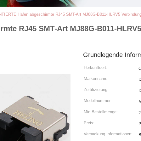
IERTE Hafen abgeschirmte RJ45 SMT-Art MJ88G-B011-HLRV5 Verbindungs
mte RJ45 SMT-Art MJ88G-B011-HLRV5 
Grundlegende Infor
Herkunftsort:
C
Markenname:
Zertifizierung:
I
Modellnummer:
M
Min Bestellmenge:
2
Preis:
P
Verpackung Informationen:
B