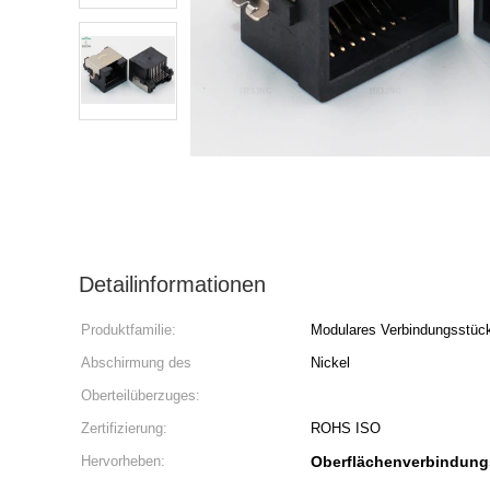
Detailinformationen
Produktfamilie:
Modulares Verbindungsstüc
Abschirmung des
Nickel
Oberteilüberzuges:
Zertifizierung:
ROHS ISO
Hervorheben:
Oberflächenverbindung