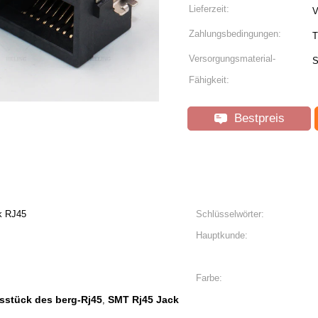
Lieferzeit:
V
Zahlungsbedingungen:
T
Versorgungsmaterial-
S
Fähigkeit:
Bestpreis
k RJ45
Schlüsselwörter:
Hauptkunde:
Farbe:
sstück des berg-Rj45
SMT Rj45 Jack
,