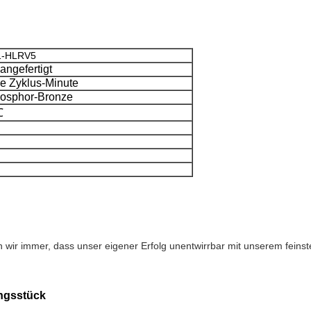
1-HLRV5
angefertigt
e Zyklus-Minute
osphor-Bronze
℃
 wir immer, dass unser eigener Erfolg unentwirrbar mit unserem feins
ngsstück