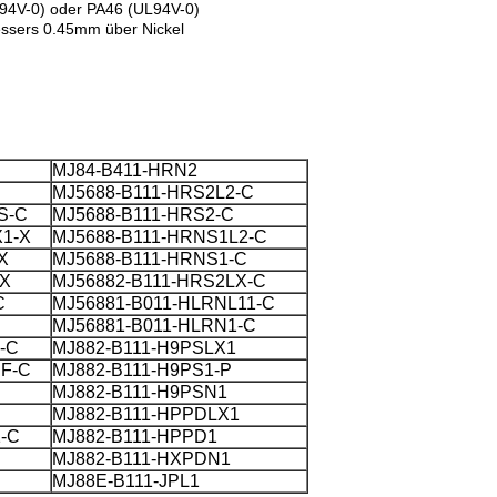
94V-0) oder PA46 (UL94V-0)
ssers 0.45mm über Nickel
MJ84-B411-HRN2
MJ5688-B111-HRS2L2-C
S-C
MJ5688-B111-HRS2-C
1-X
MJ5688-B111-HRNS1L2-C
X
MJ5688-B111-HRNS1-C
-X
MJ56882-B111-HRS2LX-C
C
MJ56881-B011-HLRNL11-C
MJ56881-B011-HLRN1-C
-C
MJ882-B111-H9PSLX1
F-C
MJ882-B111-H9PS1-P
MJ882-B111-H9PSN1
MJ882-B111-HPPDLX1
-C
MJ882-B111-HPPD1
MJ882-B111-HXPDN1
MJ88E-B111-JPL1