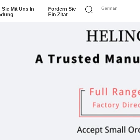
German
 Sie Mit Uns In
Fordern Sie
ndung
Ein Zitat