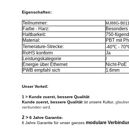
Eigenschaften:
Teilnummer:
MJ88G-B01
Farbe - Harz:
Besonders 
Haltbarkeit:
750-fügend
Material:
PBT mit Ph
Temerature-Strecke:
-40℃ - 70
RoHS konform
Ja
Leistungskategorie
/
Energie über Ethernet
Nicht-PoE
PWB empfahl sich
1.6mm
Unser Vorteil:
1 > Kunde zuerst, bessere Qualität
Kunde zuerst, bessere Qualität
ist unsere Kultur,
glauben
verbunden wird.
2 >
6 Jahre Garantie-
modulare Verbindu
6 Jahre Garantie für unser ganzes