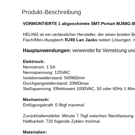
Produkt-Beschreibung
VORMONTIERTE 1 abgeschirmte SMT-Portart MJ88G-B
HELING ist ein verlässlicher Hersteller, der einen breite
Flach/Mini-/Ausgleich
RJ45 Lan Jacks
neben Lösungen, mi
Hauptanwendungen:
verwendet
für Vernetzung un
Elektrisch:
Nennstrom: 1.5A
Nennspannung: 125VAC
Isolationswiderstand: 500MΩmin
Durchgangswiderstand: 20MΩmax
Stoßspannung: Effektivwert 1000VAC, 50 oder 60Hz 1 Min
Mechanisch:
Einfügungskraft: 0.9kgf maximal
Zurückhaltenstärke: Minute 7.7kgf zwischen Steckfassung
Haltbarkeit: 720 fügende Zyklen minimal
Materialien: