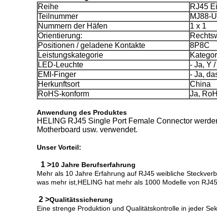
Reihe
RJ45 E
Teilnummer
MJ88-U
Nummern der Häfen
1 x 1
Orientierung:
Rechtsw
Positionen / geladene Kontakte
8P8C
Leistungskategorie
Kategor
LED-Leuchte
- Ja, Y 
EMI-Finger
- Ja, das
Herkunftsort
China
RoHS-konform
Ja, RoH
Anwendung des Produktes
HELING RJ45 Single Port Female Connector werden 
Motherboard usw. verwendet.
Unser Vorteil:
1 >
10 Jahre Berufserfahrung
Mehr als 10 Jahre Erfahrung auf RJ45 weibliche Steckver
was mehr ist,HELING hat mehr als 1000 Modelle von RJ45 
2 >
Qualitätssicherung
Eine strenge Produktion und Qualitätskontrolle in jeder Se