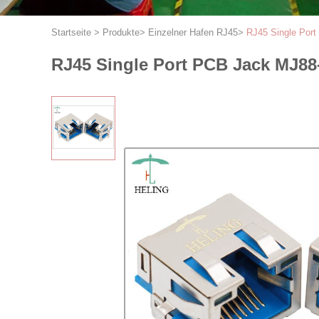
Startseite
>
Produkte
>
Einzelner Hafen RJ45
>
RJ45 Single Por
RJ45 Single Port PCB Jack MJ8