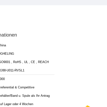
mationen
hina
DGHELING
SO9001 , RoHS , UL , CE , REACH
J88-U011-RVSL1
000
referential & Competitive
ehälter/Band u. Spule als Ihr Antrag
uf Lager oder 4 Wochen