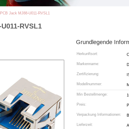
t PCB Jack MJ88-U011-RVSL1
8-U011-RVSL1
Grundlegende Infor
Herkunftsort:
C
Markenname:
Zertifizierung:
I
Modellnummer:
M
Min Bestellmenge:
1
Preis:
P
Verpackung Informationen:
B
Lieferzeit:
A