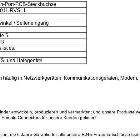
in-Port-PCB-Steckbuchse
011-RVSL1
inkel / Seiteneingang
ie 5
/ G
 ist es.
S- und Halogenfrei
häufig in Netzwerkgeräten, Kommunikationsgeräten, Modem, H
binder entwickeln, produzieren und vermarkten; und unsere Produkte w
Female Connectors für unsere Kunden geliefert.
ktion, die 6 Jahre Garantie für alle unsere RJ45-Frauenanschlüsse biete