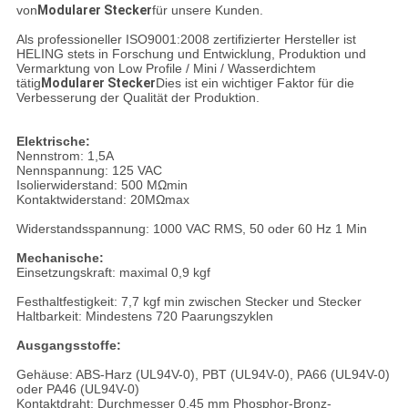
von
Modularer Stecker
für unsere Kunden.
Als professioneller ISO9001:2008 zertifizierter Hersteller ist
HELING stets in Forschung und Entwicklung, Produktion und
Vermarktung von Low Profile / Mini / Wasserdichtem
tätig
Modularer Stecker
Dies ist ein wichtiger Faktor für die
Verbesserung der Qualität der Produktion.
Elektrische:
Nennstrom: 1,5A
Nennspannung: 125 VAC
Isolierwiderstand: 500 MΩmin
Kontaktwiderstand: 20MΩmax
Widerstandsspannung: 1000 VAC RMS, 50 oder 60 Hz 1 Min
Mechanische:
Einsetzungskraft: maximal 0,9 kgf
Festhaltfestigkeit: 7,7 kgf min zwischen Stecker und Stecker
Haltbarkeit: Mindestens 720 Paarungszyklen
Ausgangsstoffe:
Gehäuse: ABS-Harz (UL94V-0), PBT (UL94V-0), PA66 (UL94V-0)
oder PA46 (UL94V-0)
Kontaktdraht: Durchmesser 0,45 mm Phosphor-Bronz-