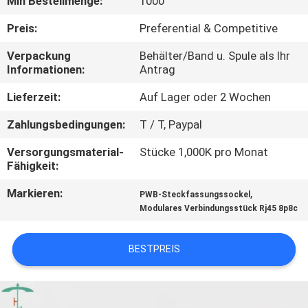
Min Bestellmenge:
1000
TRETEN
Preis:
Preferential & Competitive
SIE
Verpackung
Behälter/Band u. Spule als Ihr
Informationen:
Antrag
MIT
UNS
Lieferzeit:
Auf Lager oder 2 Wochen
IN
Zahlungsbedingungen:
T / T, Paypal
VERBINDUNG
Versorgungsmaterial-
Stücke 1,000K pro Monat
Fähigkeit:
FORDERN
Markieren:
,
PWB-Steckfassungssockel
Modulares Verbindungsstück Rj45 8p8c
SIE
EIN
BESTPREIS
ZITAT
SITEMAP