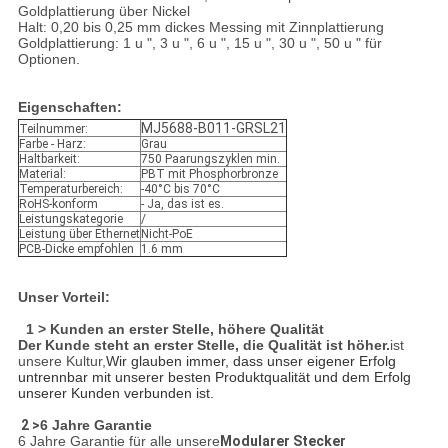
Goldplattierung über Nickel
Halt: 0,20 bis 0,25 mm dickes Messing mit Zinnplattierung
Goldplattierung: 1 u ", 3 u ", 6 u ", 15 u ", 30 u ", 50 u " für
Optionen.
Eigenschaften:
MJ5688-B011-GRSL21
Teilnummer:
Farbe - Harz:
Grau
Haltbarkeit:
750 Paarungszyklen min.
Material:
PBT mit Phosphorbronze
Temperaturbereich:
-40°C bis 70°C
RoHS-konform
- Ja, das ist es.
Leistungskategorie
/
Leistung über Ethernet
Nicht-PoE
PCB-Dicke empfohlen
1.6 mm
Unser Vorteil:
1 > Kunden an erster Stelle, höhere Qualität
Der Kunde steht an erster Stelle, die Qualität ist höher.
ist
unsere Kultur,
Wir glauben immer, dass unser eigener Erfolg
untrennbar mit unserer besten Produktqualität und dem Erfolg
unserer Kunden verbunden ist.
2 >
6 Jahre Garantie
6 Jahre Garantie für alle unsere
Modularer Stecker