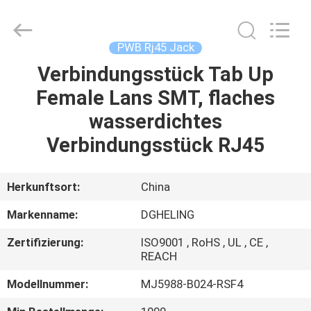
Electronic
Co.,
Ltd..
All
Rights
PWB Rj45 Jack
Reserved.
Developed
by
Verbindungsstück Tab Up
HAUS
ECER
Female Lans SMT, flaches
PRODUKTE
wasserdichtes
Verbindungsstück RJ45
ÜBER
UNS
Herkunftsort:
China
Markenname:
DGHELING
FABRIK-
Zertifizierung:
ISO9001 , RoHS , UL , CE ,
AUSFLUG
REACH
Modellnummer:
MJ5988-B024-RSF4
QUALITÄTSKONTROLLE