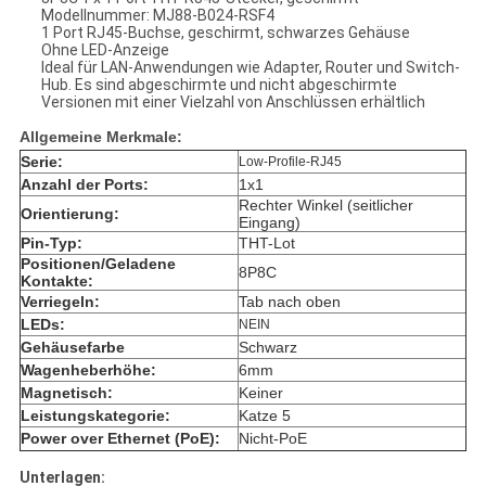
Modellnummer: MJ88-B024-RSF4
1 Port RJ45-Buchse, geschirmt, schwarzes Gehäuse
Ohne LED-Anzeige
Ideal für LAN-Anwendungen wie Adapter, Router und Switch-
Hub. Es sind abgeschirmte und nicht abgeschirmte
Versionen mit einer Vielzahl von Anschlüssen erhältlich
Allgemeine Merkmale:
Serie:
Low-Profile-RJ45
Anzahl der Ports:
1x1
Rechter Winkel (seitlicher
Orientierung:
Eingang)
Pin-Typ:
THT-Lot
Positionen/Geladene
8P8C
Kontakte:
Verriegeln:
Tab nach oben
LEDs:
NEIN
Gehäusefarbe
Schwarz
Wagenheberhöhe:
6mm
Magnetisch:
Keiner
Leistungskategorie:
Katze 5
Power over Ethernet (PoE):
Nicht-PoE
Unterlagen: