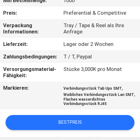
Min Bestellmenge:
1000
TRETEN
Preis:
Preferential & Competitive
SIE
Verpackung
Tray / Tape & Reel als Ihre
Informationen:
Anfrage
MIT
UNS
Lieferzeit:
Lager oder 2 Wochen
IN
Zahlungsbedingungen:
T / T, Paypal
VERBINDUNG
Versorgungsmaterial-
Stücke 3,000K pro Monat
Fähigkeit:
FORDERN
Markieren:
,
Verbindungsstück Tab Ups SMT
,
Weibliches Verbindungsstück Lan SMT
SIE
Flaches wasserdichtes
Verbindungsstück RJ45
EIN
ZITAT
BESTPREIS
SITEMAP