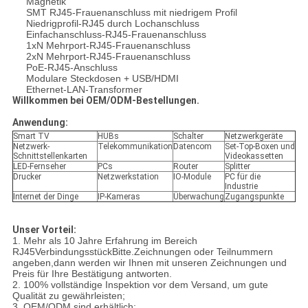
Magnetik
SMT RJ45-Frauenanschluss mit niedrigem Profil
Niedrigprofil-RJ45 durch Lochanschluss
Einfachanschluss-RJ45-Frauenanschluss
1xN Mehrport-RJ45-Frauenanschluss
2xN Mehrport-RJ45-Frauenanschluss
PoE-RJ45-Anschluss
Modulare Steckdosen + USB/HDMI
Ethernet-LAN-Transformer
Willkommen bei OEM/ODM-Bestellungen.
Anwendung:
Smart TV
HUBs
Schalter
Netzwerkgeräte
Netzwerk-
Telekommunikation
Datencom
Set-Top-Boxen und
Schnittstellenkarten
Videokassetten
LED-Fernseher
PCs
Router
Splitter
Drucker
Netzwerkstation
IO-Module
PC für die
Industrie
Internet der Dinge
IP-Kameras
Überwachung
Zugangspunkte
Unser Vorteil:
1. Mehr als 10 Jahre Erfahrung im Bereich
RJ45
Verbindungsstück
Bitte.
Zeichnungen oder Teilnummern
angeben,
dann werden wir Ihnen mit unseren Zeichnungen und
Preis für Ihre Bestätigung antworten.
2. 100% vollständige Inspektion vor dem Versand, um gute
Qualität zu gewährleisten;
3. OEM/ODM sind erhältlich;