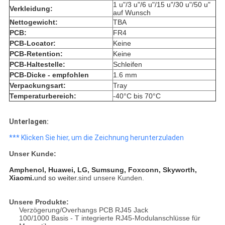
1 u"/3 u"/6 u"/15 u"/30 u"/50 u"
Verkleidung:
auf Wunsch
Nettogewicht:
TBA
PCB:
FR4
PCB-Locator:
Keine
PCB-Retention:
Keine
PCB-Haltestelle:
Schleifen
PCB-Dicke - empfohlen
1.6 mm
Verpackungsart:
Tray
Temperaturbereich:
-40°C bis 70°C
Unterlagen:
*** Klicken Sie hier, um die Zeichnung herunterzuladen
Unser Kunde:
Amphenol, Huawei, LG, Sumsung, Foxconn, Skyworth,
Xiaomi.
und so weiter.
sind unsere Kunden.
Unsere Produkte:
Verzögerung/Overhangs PCB RJ45 Jack
100/1000 Basis - T integrierte RJ45-Modulanschlüsse für