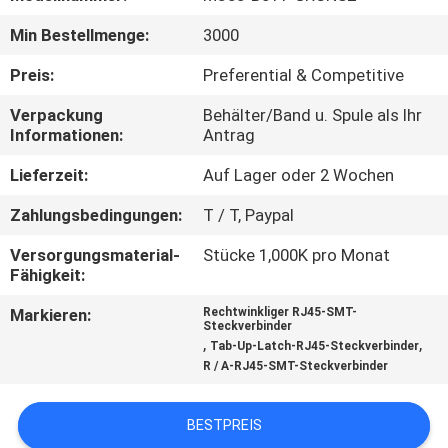
Min Bestellmenge:
3000
TRETEN
SIE
Preis:
Preferential & Competitive
MIT
Verpackung
Behälter/Band u. Spule als Ihr
Informationen:
Antrag
UNS
IN
Lieferzeit:
Auf Lager oder 2 Wochen
VERBINDUNG
Zahlungsbedingungen:
T / T, Paypal
Versorgungsmaterial-
Stücke 1,000K pro Monat
FORDERN
Fähigkeit:
SIE
Markieren:
Rechtwinkliger RJ45-SMT-
Steckverbinder
EIN
,
,
Tab-Up-Latch-RJ45-Steckverbinder
R / A-RJ45-SMT-Steckverbinder
ZITAT
BESTPREIS
SITEMAP