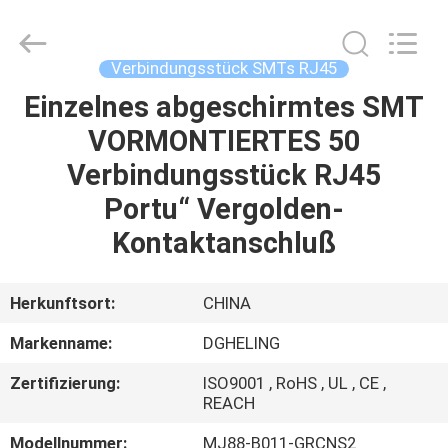
Electronic
Co.,
Ltd..
All
Rights
Verbindungsstück SMTs RJ45
Reserved.
Developed
by
Einzelnes abgeschirmtes SMT
HAUS
ECER
VORMONTIERTES 50
PRODUKTE
Verbindungsstück RJ45
Portu“ Vergolden-
ÜBER
Kontaktanschluß
UNS
Herkunftsort:
CHINA
FABRIK-
Markenname:
DGHELING
AUSFLUG
Zertifizierung:
ISO9001 , RoHS , UL , CE ,
REACH
QUALITÄTSKONTROLLE
Modellnummer:
MJ88-B011-GRCNS2