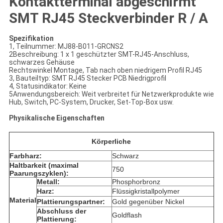
Kontaktterminal abgeschirmt
SMT RJ45 Steckverbinder R / A
Spezifikation
1, Teilnummer: MJ88-B011-GRCNS2
2Beschreibung: 1 x 1 geschützter SMT-RJ45-Anschluss,
schwarzes Gehäuse
Rechtswinkel Montage, Tab nach oben niedrigem Profil RJ45
3, Bauteiltyp: SMT RJ45 Stecker PCB Niedrigprofil
4, Statusindikator: Keine
5Anwendungsbereich: Weit verbreitet für Netzwerkprodukte wie
Hub, Switch, PC-System, Drucker, Set-Top-Box usw.
Physikalische Eigenschaften
Körperliche
Farbharz:
Schwarz
Haltbarkeit (maximal
750
Paarungszyklen):
Metall:
Phosphorbronz
Harz:
Flüssigkristallpolymer
Material
Plattierungspartner:
Gold gegenüber Nickel
Abschluss der
Goldflash
Plattierung: