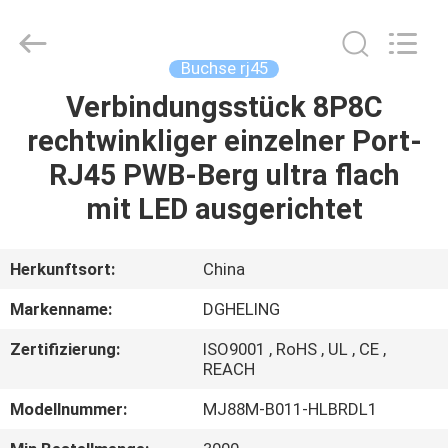
Co.,
Ltd..
All
Rights
Reserved.
Buchse rj45
Developed
by
ECER
Verbindungsstück 8P8C
HAUS
rechtwinkliger einzelner Port-
PRODUKTE
RJ45 PWB-Berg ultra flach
mit LED ausgerichtet
ÜBER
UNS
Herkunftsort:
China
Markenname:
DGHELING
FABRIK-
Zertifizierung:
ISO9001 , RoHS , UL , CE ,
AUSFLUG
REACH
Modellnummer:
MJ88M-B011-HLBRDL1
QUALITÄTSKONTROLLE