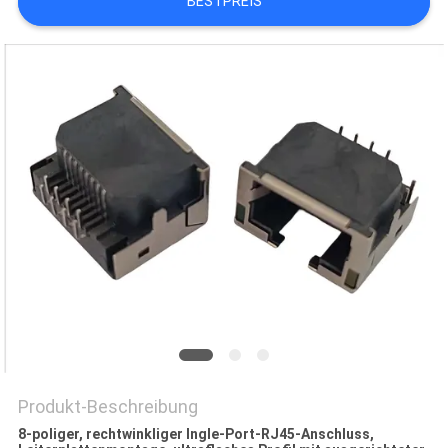
BESTPREIS
PRIVACY
POLICY
Produkt-Beschreibung
8-poliger, rechtwinkliger Ingle-Port-RJ45-Anschluss,