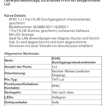
Leiterplattenmontage, ultraflaches Profil mit ausgerichteter
LED
Kurze Details:
8P8C 1 x 1 Port RJ45 Durchgangsloch-Steckverbinder,
geschirmt
Modellnummer: MJ88M-B011-HLBRDL1
1 Port RJ45-Buchse, geschirmt, schwarzes Gehäuse
Mit LED-Anzeige
Ideal für LAN-Anwendungen wie Adapter, Router und Switch-
Hub. Es sind abgeschirmte und nicht abgeschirmte
Versionen mit einer Vielzahl von Anschlüssen erhältlich
Allgemeine Merkmale:
RJ45-
Serie:
Durchgangssteckverbinder
Anzahl der Ports:
1x1
Rechter Winkel (seitlicher
Orientierung:
Eingang)
Pin-Typ:
THT-Lot
Positionen/Geladene
8P8C
Kontakte:
Verriegeln:
Tab nach oben
LEDs:
Gelbgrün
Gehäusefarbe
Gelb