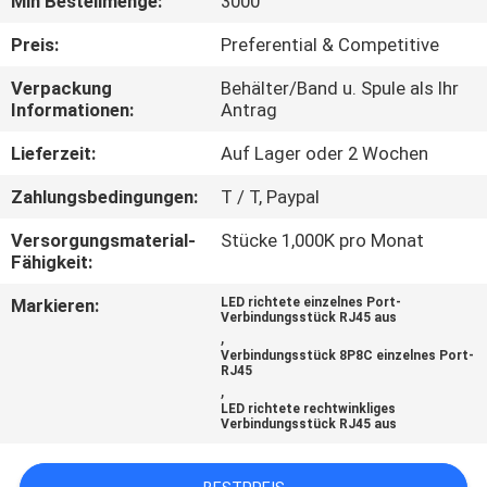
Min Bestellmenge:
3000
TRETEN
Preis:
Preferential & Competitive
SIE
Verpackung
Behälter/Band u. Spule als Ihr
Informationen:
Antrag
MIT
UNS
Lieferzeit:
Auf Lager oder 2 Wochen
IN
Zahlungsbedingungen:
T / T, Paypal
VERBINDUNG
Versorgungsmaterial-
Stücke 1,000K pro Monat
Fähigkeit:
FORDERN
Markieren:
LED richtete einzelnes Port-
Verbindungsstück RJ45 aus
SIE
,
Verbindungsstück 8P8C einzelnes Port-
EIN
RJ45
,
ZITAT
LED richtete rechtwinkliges
Verbindungsstück RJ45 aus
SITEMAP