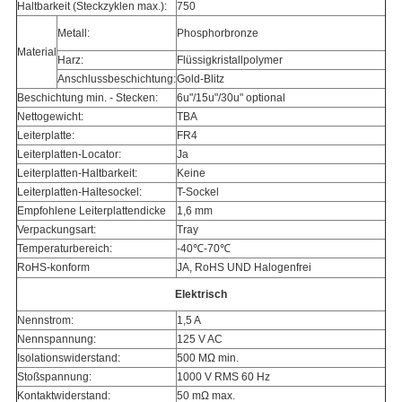
Haltbarkeit (Steckzyklen max.):
750
Metall:
Phosphorbronze
Material
Harz:
Flüssigkristallpolymer
Anschlussbeschichtung:
Gold-Blitz
Beschichtung min. - Stecken:
6u"/15u"/30u" optional
Nettogewicht:
TBA
Leiterplatte:
FR4
Leiterplatten-Locator:
Ja
Leiterplatten-Haltbarkeit:
Keine
Leiterplatten-Haltesockel:
T-Sockel
Empfohlene Leiterplattendicke
1,6 mm
Verpackungsart:
Tray
Temperaturbereich:
-40℃-70℃
RoHS-konform
JA, RoHS UND Halogenfrei
Elektrisch
Nennstrom:
1,5 A
Nennspannung:
125 V AC
Isolationswiderstand:
500 MΩ min.
Stoßspannung:
1000 V RMS 60 Hz
Kontaktwiderstand:
50 mΩ max.