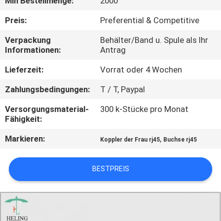
Min Bestellmenge:
2000
TRETEN
Preis:
Preferential & Competitive
SIE
Verpackung
Behälter/Band u. Spule als Ihr
Informationen:
Antrag
MIT
UNS
Lieferzeit:
Vorrat oder 4 Wochen
IN
Zahlungsbedingungen:
T / T, Paypal
VERBINDUNG
Versorgungsmaterial-
300 k-Stücke pro Monat
Fähigkeit:
FORDERN
Markieren:
,
Koppler der Frau rj45
Buchse rj45
SIE
EIN
BESTPREIS
ZITAT
SITEMAP