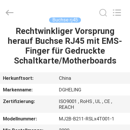
Co.,
Ltd..
All
Rights
Reserved.
Buchse rj45
Developed
by
ECER
Rechtwinkliger Vorsprung
HAUS
herauf Buchse RJ45 mit EMS-
PRODUKTE
Finger für Gedruckte
Schaltkarte/Motherboards
ÜBER
UNS
Herkunftsort:
China
Markenname:
DGHELING
FABRIK-
Zertifizierung:
ISO9001 , RoHS , UL , CE ,
AUSFLUG
REACH
Modellnummer:
MJ2B-B211-RSLx4T001-1
QUALITÄTSKONTROLLE