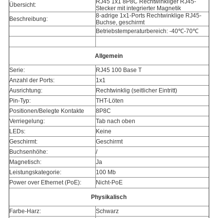
RJ45 1x1 8P8C Rechtwinkliger RJ45-
Übersicht:
Stecker mit integrierter Magnetik
8-adrige 1x1-Ports Rechtwinklige RJ45-
Beschreibung:
Buchse, geschirmt
Betriebstemperaturbereich: -40℃-70℃
Allgemein
Serie:
RJ45 100 Base T
Anzahl der Ports:
1x1
Ausrichtung:
Rechtwinklig (seitlicher Eintritt)
Pin-Typ:
THT-Löten
Positionen/Belegte Kontakte
8P8C
Verriegelung:
Tab nach oben
LEDs:
Keine
Geschirmt:
Geschirmt
Buchsenhöhe:
/
Magnetisch:
Ja
Leistungskategorie:
100 Mb
Power over Ethernet (PoE):
Nicht-PoE
Physikalisch
Farbe-Harz:
Schwarz