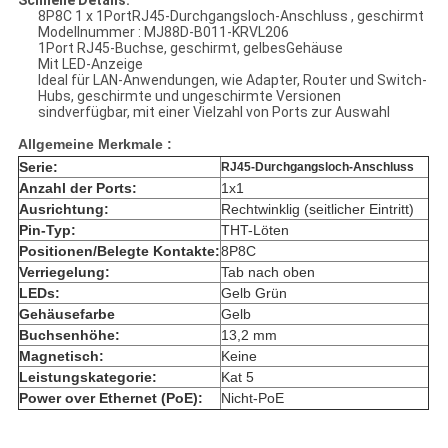
Schnelle Details:
8P8C 1 x 1PortRJ45-Durchgangsloch-Anschluss , geschirmt
Modellnummer : MJ88D-B011-KRVL206
1Port RJ45-Buchse, geschirmt, gelbesGehäuse
Mit LED-Anzeige
Ideal für LAN-Anwendungen, wie Adapter, Router und Switch-
Hubs, geschirmte und ungeschirmte Versionen
sindverfügbar, mit einer Vielzahl von Ports zur Auswahl
Allgemeine Merkmale :
Serie:
RJ45-Durchgangsloch-Anschluss
Anzahl der Ports:
1x1
Ausrichtung:
Rechtwinklig (seitlicher Eintritt)
Pin-Typ:
THT-Löten
Positionen/Belegte Kontakte:
8P8C
Verriegelung:
Tab nach oben
LEDs:
Gelb Grün
Gehäusefarbe
Gelb
Buchsenhöhe:
13,2 mm
Magnetisch:
Keine
Leistungskategorie:
Kat 5
Power over Ethernet (PoE):
Nicht-PoE