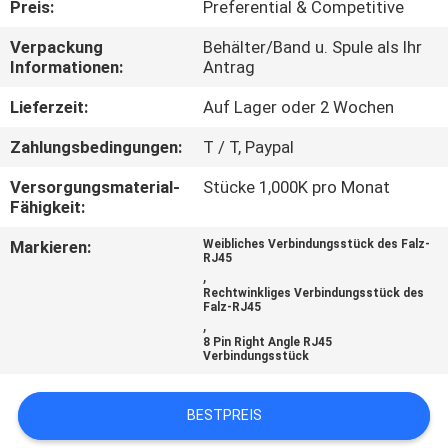
Preis:
Preferential & Competitive
TRETEN
Verpackung
Behälter/Band u. Spule als Ihr
Informationen:
Antrag
SIE
MIT
Lieferzeit:
Auf Lager oder 2 Wochen
UNS
Zahlungsbedingungen:
T / T, Paypal
IN
Versorgungsmaterial-
Stücke 1,000K pro Monat
Fähigkeit:
VERBINDUNG
Markieren:
Weibliches Verbindungsstück des Falz-
RJ45
FORDERN
,
Rechtwinkliges Verbindungsstück des
SIE
Falz-RJ45
,
EIN
8 Pin Right Angle RJ45
Verbindungsstück
ZITAT
BESTPREIS
SITEMAP