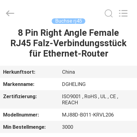
Co.,
Ltd..
All
Rights
Reserved.
Buchse rj45
Developed
by
ECER
8 Pin Right Angle Female
HAUS
RJ45 Falz-Verbindungsstück
PRODUKTE
für Ethernet-Router
ÜBER
Herkunftsort:
China
UNS
Markenname:
DGHELING
Zertifizierung:
ISO9001 , RoHS , UL , CE ,
FABRIK-
REACH
AUSFLUG
Modellnummer:
MJ88D-B011-KRVL206
Min Bestellmenge:
3000
QUALITÄTSKONTROLLE