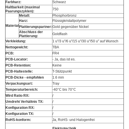
Farbharz:
Schwarz
Haltbarkeit (maximal
750
Paarungszyklen):
Metall:
Phosphorbronz
Harz:
Flüssigkristallpolymer
Material
Plattierungspartner:
Gold gegenüber Nickel
Abschluss der
Goldflash
Plattierung:
Verkleidung:
1 u"/3 u"/6 u"/15 u"/30 u"/50 u" auf Wunsch
Nettogewicht:
TBA
PCB:
FR4
PCB-Locator:
- Ja, das ist es.
PCB-Retention:
Keine
PCB-Haltestelle:
T-Stützpunkt
PCB-Dicke - empfohlen
1.6 mm
Verpackungsart:
Tray
Temperaturbereich:
-40°C bis 70°C
Wird Ratio RX:
/
Umdreht Verhältnis TX:
/
Konfiguration RX:
/
Konfiguration TX:
/
RoHS-konform:
Ja, RoHS- und Halogenfrei
Elektrotechnik