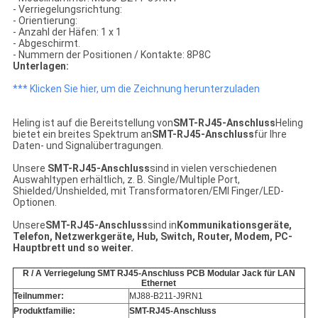
- Verriegelungsrichtung:
- Orientierung:
- Anzahl der Häfen: 1 x 1
- Abgeschirmt.
- Nummern der Positionen / Kontakte: 8P8C
Unterlagen:
*** Klicken Sie hier, um die Zeichnung herunterzuladen
Heling ist auf die Bereitstellung von
SMT-RJ45-Anschluss
Heling
bietet ein breites Spektrum an
SMT-RJ45-Anschluss
für Ihre
Daten- und Signalübertragungen.
Unsere
SMT-RJ45-Anschluss
sind in vielen verschiedenen
Auswahltypen erhältlich, z. B. Single/Multiple Port,
Shielded/Unshielded, mit Transformatoren/EMI Finger/LED-
Optionen.
Unsere
SMT-RJ45-Anschluss
sind in
Kommunikationsgeräte,
Telefon, Netzwerkgeräte, Hub, Switch, Router, Modem, PC-
Hauptbrett
und so weiter.
R / A Verriegelung SMT RJ45-Anschluss PCB Modular Jack für LAN
Ethernet
Teilnummer:
MJ88-B211-J9RN1
Produktfamilie:
SMT-RJ45-Anschluss