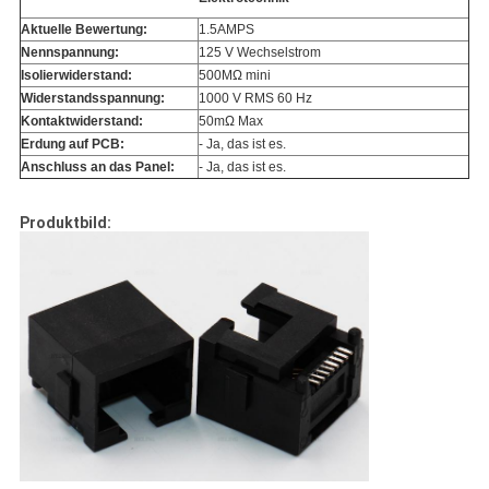
Aktuelle Bewertung:
1.5AMPS
Nennspannung:
125 V Wechselstrom
Isolierwiderstand:
500MΩ mini
Widerstandsspannung:
1000 V RMS 60 Hz
Kontaktwiderstand:
50mΩ Max
Erdung auf PCB:
- Ja, das ist es.
Anschluss an das Panel:
- Ja, das ist es.
Produktbild: