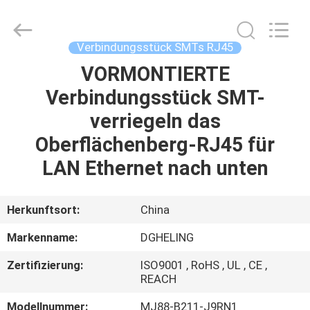
Electronic
Co.,
Ltd..
All
Rights
Verbindungsstück SMTs RJ45
Reserved.
Developed
by
VORMONTIERTE
HAUS
ECER
Verbindungsstück SMT-
PRODUKTE
verriegeln das
Oberflächenberg-RJ45 für
ÜBER
LAN Ethernet nach unten
UNS
Herkunftsort:
China
FABRIK-
Markenname:
DGHELING
AUSFLUG
Zertifizierung:
ISO9001 , RoHS , UL , CE ,
REACH
QUALITÄTSKONTROLLE
Modellnummer:
MJ88-B211-J9RN1