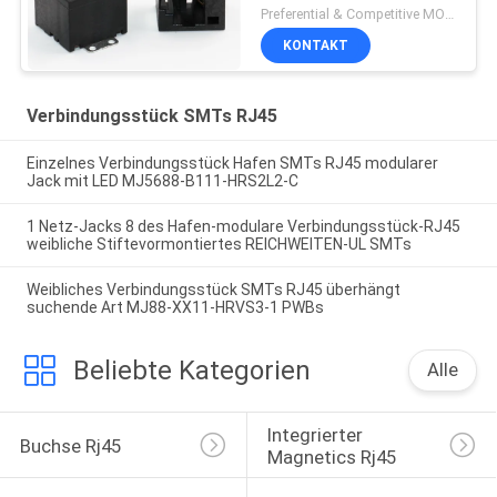
RJ45, das Shell für
Preferential & Competitive MOQ:2000
Naben/Router abschirmt
KONTAKT
Verbindungsstück SMTs RJ45
Einzelnes Verbindungsstück Hafen SMTs RJ45 modularer
Jack mit LED MJ5688-B111-HRS2L2-C
1 Netz-Jacks 8 des Hafen-modulare Verbindungsstück-RJ45
weibliche Stiftevormontiertes REICHWEITEN-UL SMTs
Weibliches Verbindungsstück SMTs RJ45 überhängt
suchende Art MJ88-XX11-HRVS3-1 PWBs
Beliebte Kategorien
Alle
Integrierter 
Buchse Rj45
Magnetics Rj45