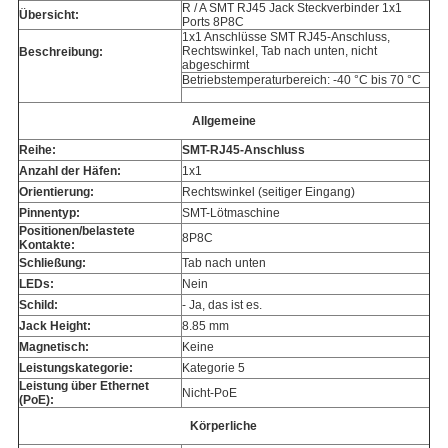
R / A SMT RJ45 Jack Steckverbinder 1x1
Übersicht:
Ports 8P8C
1x1 Anschlüsse SMT RJ45-Anschluss,
Rechtswinkel, Tab nach unten, nicht
Beschreibung:
abgeschirmt
Betriebstemperaturbereich: -40 °C bis 70 °C
Allgemeine
Reihe:
SMT-RJ45-Anschluss
Anzahl der Häfen:
1x1
Orientierung:
Rechtswinkel (seitiger Eingang)
Pinnentyp:
SMT-Lötmaschine
Positionen/belastete
8P8C
Kontakte:
Schließung:
Tab nach unten
LEDs:
Nein
Schild:
- Ja, das ist es.
Jack Height:
8.85 mm
Magnetisch:
Keine
Leistungskategorie:
Kategorie 5
Leistung über Ethernet
Nicht-PoE
(PoE):
Körperliche