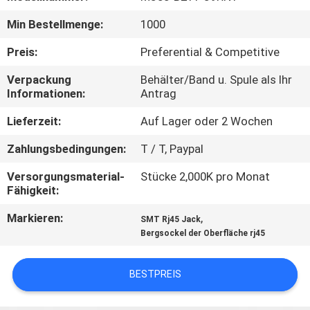
Min Bestellmenge:
1000
TRETEN
SIE
Preis:
Preferential & Competitive
MIT
Verpackung
Behälter/Band u. Spule als Ihr
Informationen:
Antrag
UNS
IN
Lieferzeit:
Auf Lager oder 2 Wochen
VERBINDUNG
Zahlungsbedingungen:
T / T, Paypal
Versorgungsmaterial-
Stücke 2,000K pro Monat
FORDERN
Fähigkeit:
SIE
Markieren:
,
SMT Rj45 Jack
Bergsockel der Oberfläche rj45
EIN
ZITAT
BESTPREIS
SITEMAP