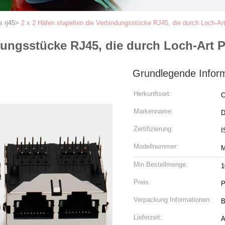
 rj45
>
2 x 2 Häfen stapelten die Verbindungsstücke RJ45, die durch Loch-Ar
ndungsstücke RJ45, die durch Loch-Art 
Grundlegende Infor
Herkunftsort:
C
Markenname:
Zertifizierung:
I
Modellnummer:
M
Min Bestellmenge:
1
Preis:
P
Verpackung Informationen:
B
Lieferzeit:
A