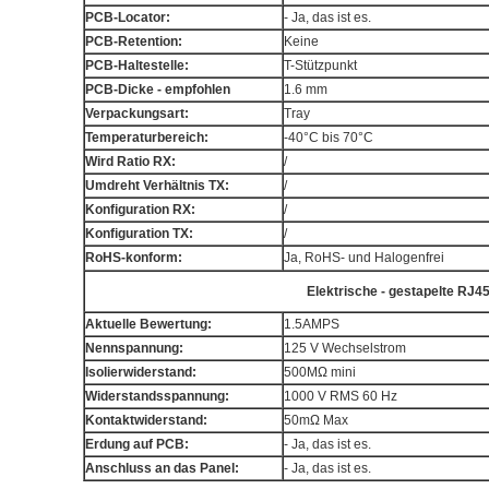
PCB-Locator:
- Ja, das ist es.
PCB-Retention:
Keine
PCB-Haltestelle:
T-Stützpunkt
PCB-Dicke - empfohlen
1.6 mm
Verpackungsart:
Tray
Temperaturbereich:
-40°C bis 70°C
Wird Ratio RX:
/
Umdreht Verhältnis TX:
/
Konfiguration RX:
/
Konfiguration TX:
/
RoHS-konform:
Ja, RoHS- und Halogenfrei
Elektrische - gestapelte RJ
Aktuelle Bewertung:
1.5AMPS
Nennspannung:
125 V Wechselstrom
Isolierwiderstand:
500MΩ mini
Widerstandsspannung:
1000 V RMS 60 Hz
Kontaktwiderstand:
50mΩ Max
Erdung auf PCB:
- Ja, das ist es.
Anschluss an das Panel:
- Ja, das ist es.