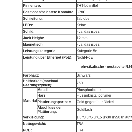
Pinnentyp:
THT-Lötmittel
Positionen/belastete Kontakte:
8P8C
Schließung:
Tab oben
LEDs:
Keine
Schild:
- Ja, das ist es.
Jack Height:
12 mm
Magnetisch:
- Ja, das ist es.
Leistungskategorie:
Kategorie 5e
Leistung über Ethernet (PoE):
Nicht-PoE
physikalische - gestapelte R
Farbharz:
Schwarz
Haltbarkeit (maximal
750
Paarungszyklen):
Metall:
Phosphorbronz
Harz:
Flüssigkristallpolymer
Material
Plattierungspartner:
Gold gegenüber Nickel
Abschluss der
Goldflash
Plattierung:
Verkleidung:
1 u"/3 u"/6 u"/15 u"/30 u"/50 u" au
Nettogewicht:
TBA
PCB:
FR4