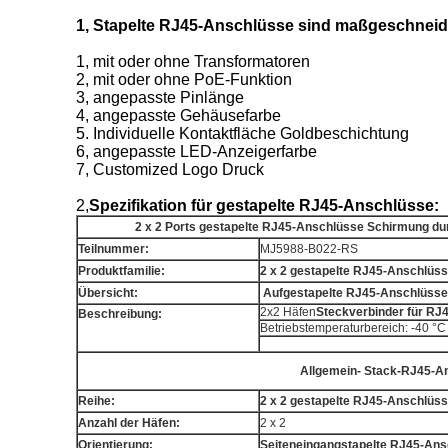
1, Stapelte RJ45-Anschlüsse sind maßgeschneide
1, mit oder ohne Transformatoren
2, mit oder ohne PoE-Funktion
3, angepasste Pinlänge
4, angepasste Gehäusefarbe
5. Individuelle Kontaktfläche Goldbeschichtung
6, angepasste LED-Anzeigerfarbe
7, Customized Logo Druck
2,
Spezifikation für gestapelte RJ45-Anschlüsse:
2 x 2 Ports gestapelte RJ45-Anschlüsse Schirmung d
Teilnummer:
MJ5988-B022-RS
Produktfamilie:
2 x 2 gestapelte RJ45-Anschlüs
Übersicht:
Aufgestapelte RJ45-Anschlüsse
2x2 Häfen
Steckverbinder für RJ
Beschreibung:
Betriebstemperaturbereich: -40 °C
Allgemein- Stack-RJ45-A
Reihe:
2 x 2 gestapelte RJ45-Anschlüs
Anzahl der Häfen:
2 x 2
Orientierung:
Seiteneingangstapelte RJ45-An