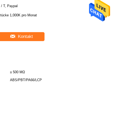
 / T, Paypal
tücke 1,000K pro Monat
Kontakt
≥ 500 MΩ
ABS/PBT/PA66/LCP