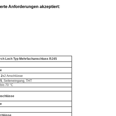
rte Anforderungen akzeptiert:
urch Loch Typ Mehrfachanschluss RJ45
se
 2
x2 Anschlüsse
45
, Seiteneingang, THT
 bis 70 °C
nschlüsse
se
schlüsse