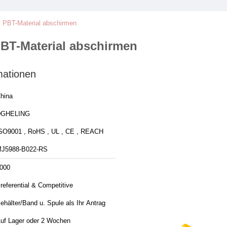
t PBT-Material abschirmen
PBT-Material abschirmen
mationen
hina
DGHELING
SO9001 , RoHS , UL , CE , REACH
J5988-B022-RS
000
referential & Competitive
ehälter/Band u. Spule als Ihr Antrag
uf Lager oder 2 Wochen