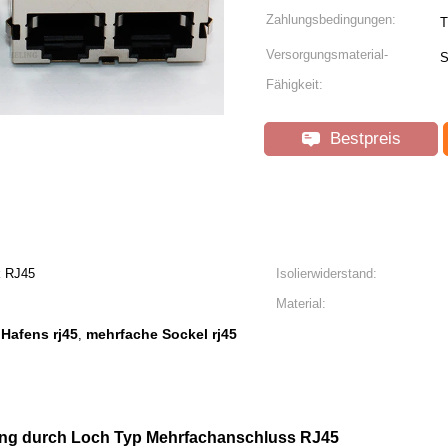
Zahlungsbedingungen:
T
Versorgungsmaterial-
S
Fähigkeit:
Bestpreis
k RJ45
Isolierwiderstand:
Material:
Hafens rj45
mehrfache Sockel rj45
,
mung durch Loch Typ Mehrfachanschluss RJ45