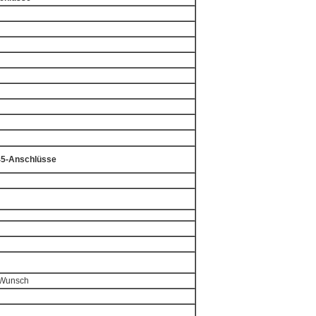
J45-Anschlüsse
f Wunsch