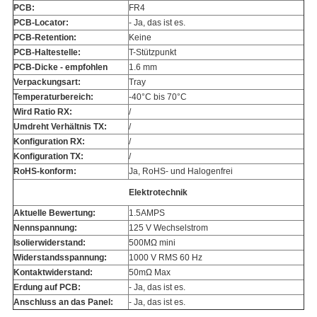
PCB:
FR4
PCB-Locator:
- Ja, das ist es.
PCB-Retention:
Keine
PCB-Haltestelle:
T-Stützpunkt
PCB-Dicke - empfohlen
1.6 mm
Verpackungsart:
Tray
Temperaturbereich:
-40°C bis 70°C
Wird Ratio RX:
/
Umdreht Verhältnis TX:
/
Konfiguration RX:
/
Konfiguration TX:
/
RoHS-konform:
Ja, RoHS- und Halogenfrei
Elektrotechnik
Aktuelle Bewertung:
1.5AMPS
Nennspannung:
125 V Wechselstrom
Isolierwiderstand:
500MΩ mini
Widerstandsspannung:
1000 V RMS 60 Hz
Kontaktwiderstand:
50mΩ Max
Erdung auf PCB:
- Ja, das ist es.
Anschluss an das Panel:
- Ja, das ist es.