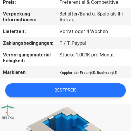
Preis:
Preferential & Competitive
TRETEN
Verpackung
Behälter/Band u. Spule als Ihr
Informationen:
Antrag
SIE
MIT
Lieferzeit:
Vorrat oder 4 Wochen
UNS
Zahlungsbedingungen:
T / T, Paypal
IN
Versorgungsmaterial-
Stücke 1,000K pro Monat
Fähigkeit:
VERBINDUNG
Markieren:
,
Koppler der Frau rj45
Buchse rj45
FORDERN
SIE
BESTPREIS
EIN
ZITAT
SITEMAP