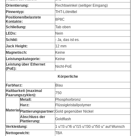
Orientierung:
Rechtswinkel (seitiger Eingang)
Pinnentyp:
THT-Lötmittel
Positionen/belastete
8P8C
Kontakte:
Schließung:
Tab oben
LEDs:
Nein
Schild:
- Ja, das ist es.
Jack Height:
12 mm
Magnetisch:
Keine
Leistungskategorie:
Keine
Leistung über Ethernet
Nicht-PoE
(PoE):
Körperliche
Farbharz:
Blau
Haltbarkeit (maximal
750
Paarungszyklen):
Metall:
Phosphorbronz
Harz:
Flüssigkristallpolymer
Material
Plattierungspartner:
Gold gegenüber Nickel
Abschluss der
Goldflash
Plattierung:
Verkleidung:
1 u"/3 u"/6 u"/15 u"/30 u"/50 u" auf Wunsch
Nettogewicht:
TBA