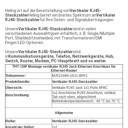
Heling ist auf die Bereitstellung von
Vertikaler RJ45-
Steckzahler
Heling bietet ein breites Spektrum an
Vertikaler
RJ45-Steckzahler
für Ihre Daten- und Signalübertragungen.
Unsere
Vertikaler RJ45-Steckzahler
sind in vielen
verschiedenen Auswahltypen erhältlich, z. B. Single/Multiple
Port, Shielded/Unshielded, mit Transformatoren/EMI
Finger/LED-Optionen.
Unsere
Vertikaler RJ45-Steckzahler
sind
in
Kommunikationsgeräte, Telefon, Netzwerkgeräte, Hub,
Switch, Router, Modem, PC-Hauptbrett
und so weiter.
THT / DIP Montage vertikaler RJ45 Jack Ethernet-Anschluss für
Ethernet-Router
Teilnummer:
MJ522488-U011-BPF1
Produktfamilie:
Vertikaler RJ45-Steckzahler
Übersicht:
Vertikale RJ45 Jack 1x1 Ports 8P8C
1x1 Anschlüsse RJ45-Anschluss, vertikal,
Beschreibung:
Tab nach oben, abgeschirmt
Betriebstemperaturbereich: -40 °C bis 70 °C
Allgemeine
Reihe:
Vertikaler RJ45-Steckzahler
Anzahl der Häfen:
1x1