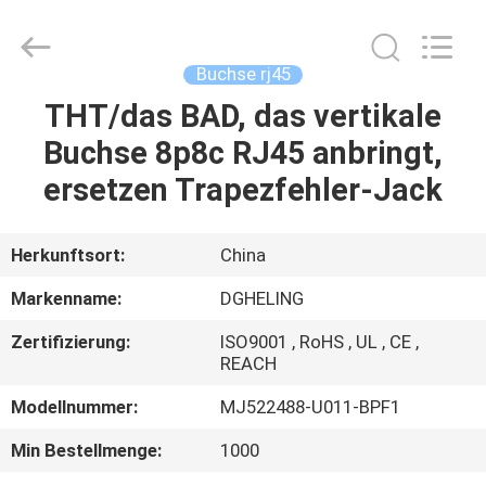
Co.,
Ltd..
All
Rights
Reserved.
Buchse rj45
Developed
by
ECER
THT/das BAD, das vertikale
HAUS
Buchse 8p8c RJ45 anbringt,
PRODUKTE
ersetzen Trapezfehler-Jack
ÜBER
Herkunftsort:
China
UNS
Markenname:
DGHELING
Zertifizierung:
ISO9001 , RoHS , UL , CE ,
FABRIK-
REACH
AUSFLUG
Modellnummer:
MJ522488-U011-BPF1
Min Bestellmenge:
1000
QUALITÄTSKONTROLLE