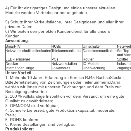
4) Für Ihr einzigartiges Design und einige unserer aktuellen
Modelle werden Vertriebspartner angeboten
5) Schutz Ihrer Verkaufsfläche, Ihrer Designideen und aller Ihrer
privaten Daten
6) Wir bieten den perfekten Kundendienst für alle unsere
Kunden.
Anwendung:
Smart-TV
HUBs
Umschalter
Netzwer
Netzwerkschnittstellenkarten
Telekommunikation
Datenkommunikation
Set-Top
und Vid
LED-Fernseher
PCs
Router
Splitter
Drucker
Netzwerkstation
IO-Module
Industri
Internet der Dinge
IP-Kameras
Überwachung
Zugangs
Unser Vorteil:
1. Mehr als 10 Jahre Erfahrung im Bereich RJ45-Buchse
Stecker
,
Bitte
Bereitstellung von Zeichnungen oder Teilenummern,
Dann
werden wir Ihnen mit unseren Zeichnungen und dem Preis zur
Bestätigung antworten.
2. 100 % vollständige Inspektion vor dem Versand, um eine gute
Qualität zu gewährleisten;
3. OEM/ODM sind verfügbar;
4. Schnelle Lieferzeit, gute Produktionskapazität, moderater
Preis;
5. ROHS-konform;
6. Kleine Bestellungen sind verfügbar.
Produktbilder: