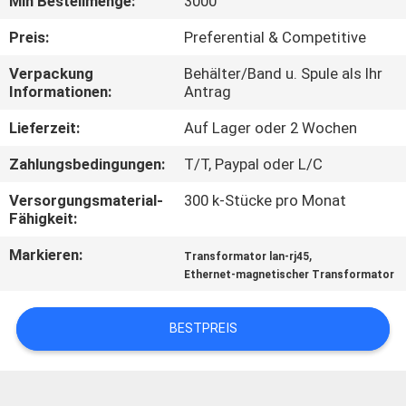
Min Bestellmenge:
3000
TRETEN
Preis:
Preferential & Competitive
SIE
Verpackung
Behälter/Band u. Spule als Ihr
Informationen:
Antrag
MIT
UNS
Lieferzeit:
Auf Lager oder 2 Wochen
IN
Zahlungsbedingungen:
T/T, Paypal oder L/C
VERBINDUNG
Versorgungsmaterial-
300 k-Stücke pro Monat
Fähigkeit:
FORDERN
Markieren:
,
Transformator lan-rj45
Ethernet-magnetischer Transformator
SIE
EIN
BESTPREIS
ZITAT
SITEMAP