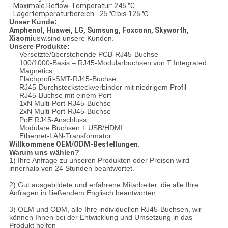
- Maximale Reflow-Temperatur: 245 °C
- Lagertemperaturbereich: -25 ℃ bis 125 ℃
Unser Kunde:
Amphenol, Huawei, LG, Sumsung, Foxconn, Skyworth,
Xiaomi
usw.
sind unsere Kunden.
Unsere Produkte:
Versetzte/überstehende PCB-RJ45-Buchse
100/1000-Basis – RJ45-Modularbuchsen von T Integrated
Magnetics
Flachprofil-SMT-RJ45-Buchse
RJ45-Durchstecksteckverbinder mit niedrigem Profil
RJ45-Buchse mit einem Port
1xN Multi-Port-RJ45-Buchse
2xN Multi-Port-RJ45-Buchse
PoE RJ45-Anschluss
Modulare Buchsen + USB/HDMI
Ethernet-LAN-Transformator
Willkommene OEM/ODM-Bestellungen.
Warum uns wählen?
1) Ihre Anfrage zu unseren Produkten oder Preisen wird
innerhalb von 24 Stunden beantwortet.
2) Gut ausgebildete und erfahrene Mitarbeiter, die alle Ihre
Anfragen in fließendem Englisch beantworten
3) OEM und ODM, alle Ihre individuellen RJ45-Buchsen, wir
können Ihnen bei der Entwicklung und Umsetzung in das
Produkt helfen