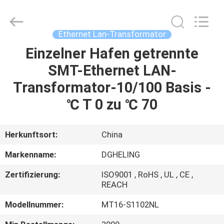
Co.,
Ltd..
All
Rights
Reserved.
Ethernet Lan-Transformator
Developed
by
Einzelner Hafen getrennte
HAUS
ECER
SMT-Ethernet LAN-
PRODUKTE
Transformator-10/100 Basis -
℃ T 0 zu ℃ 70
ÜBER
UNS
Herkunftsort:
China
Markenname:
DGHELING
FABRIK-
Zertifizierung:
ISO9001 , RoHS , UL , CE ,
AUSFLUG
REACH
Modellnummer:
MT16-S1102NL
QUALITÄTSKONTROLLE