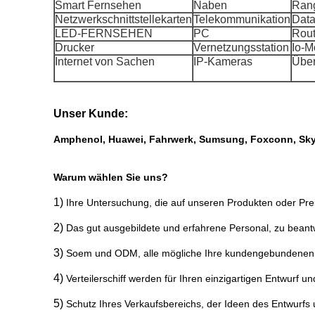
Smart Fernsehen
Naben
Rang
Netzwerkschnittstellekarten
Telekommunikation
Dat
LED-FERNSEHEN
PC
Rout
Drucker
Vernetzungsstation
Io-M
Internet von Sachen
IP-Kameras
Übe
Unser Kunde:
Amphenol, Huawei, Fahrwerk, Sumsung, Foxconn, Sky
Warum wählen Sie uns?
1)
Ihre Untersuchung, die auf unseren Produkten oder Pre
2)
Das gut ausgebildete und erfahrene Personal, zu beantw
3)
Soem und ODM, alle mögliche Ihre kundengebundenen B
4)
Verteilerschiff werden für Ihren einzigartigen Entwurf
5)
Schutz Ihres Verkaufsbereichs, der Ideen des Entwurfs u