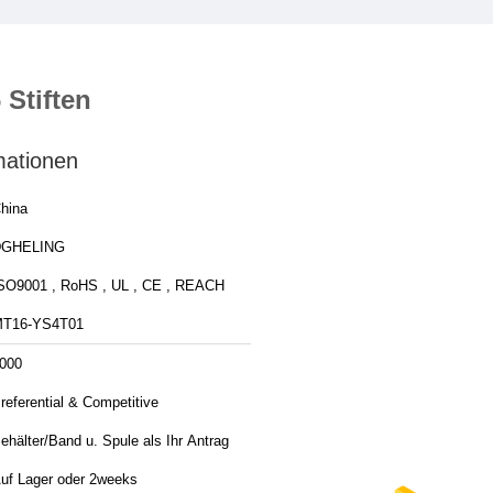
 Stiften
mationen
hina
DGHELING
SO9001 , RoHS , UL , CE , REACH
T16-YS4T01
000
referential & Competitive
ehälter/Band u. Spule als Ihr Antrag
uf Lager oder 2weeks