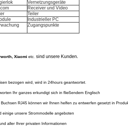
ierlok
Vernetzungsgeräte
acom
Receiver und Video
er
Teiler
odule
Industrieller PC
rwachung
Zugangspunkte
sind unsere Kunden.
worth, Xiaomi
etc.
isen bezogen wird, wird in 24hours geantwortet.
orten Ihr ganzes erkundigt sich in fließendem Englisch
uchsen RJ45 können wir Ihnen helfen zu entwerfen gesetzt in Produ
 und einige unsere Strommodelle angeboten
nd aller Ihrer privaten Informationen