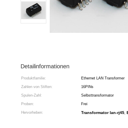
Detailinformationen
Produktfamilie:
Ethernet LAN Transformer
Zahlen von Stiften:
16PINs
Spulen-Zahl:
Selbsttransformator
Proben:
Frei
Hervorheben:
Transformator lan-rj45
,