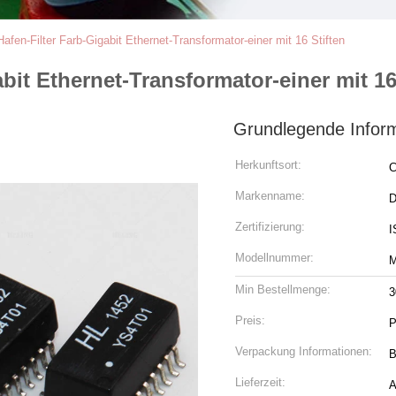
afen-Filter Farb-Gigabit Ethernet-Transformator-einer mit 16 Stiften
bit Ethernet-Transformator-einer mit 16
Grundlegende Infor
Herkunftsort:
C
Markenname:
Zertifizierung:
I
Modellnummer:
M
Min Bestellmenge:
3
Preis:
P
Verpackung Informationen:
B
Lieferzeit:
A