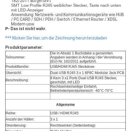
182/2011 aufgeführt.
SMT Low Profile RJ45 weiblicher Stecker, Taste nach unten
mit LED-Anzeiger
Anwendung: Netzwerk- und Kommunikationsgeräte wie HUB
/ PC CARD / SDH / PDH / Switch / Ethernet Router / XDSL
Modem usw.
P
- Das ist nicht wahr.
*** Klicken Sie hier, um die Zeichnung herunterzuladen
Produktparameter:
Die in Absatz 1 Buchstabe a genannten
Teilnummer:
Angaben werden in Anhang I der Verordnung
(EU) Nr. 182/2011 aufgeführt.
Produktfamilie:
USB/HDMI RJ45 Steckdose
Übersicht:
Dual USB RJ45 3 x 1 8P8C Modular Jack PCB
8 Kern 3 x1 Ports Dual USB RJ45 Stecker,
Beschreibung:
geschützt, mit LED
Rechtswinkel/seitige Einfahrt,
Betriebstemperaturbereich: -40°C-70°C
Allgemeine
Reihe:
USB / HDMI RJ45
Anzahl der Häfen:
3 x 1
Orientierung:
Rechtswinkel (Seitenbetrag)