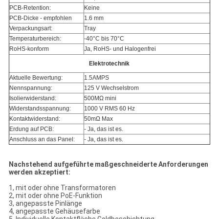
PCB-Retention:
Keine
PCB-Dicke - empfohlen
1.6 mm
Verpackungsart:
Tray
Temperaturbereich:
-40°C bis 70°C
RoHS-konform
Ja, RoHS- und Halogenfrei
Elektrotechnik
Aktuelle Bewertung:
1.5AMPS
Nennspannung:
125 V Wechselstrom
Isolierwiderstand:
500MΩ mini
Widerstandsspannung:
1000 V RMS 60 Hz
Kontaktwiderstand:
50mΩ Max
Erdung auf PCB:
- Ja, das ist es.
Anschluss an das Panel:
- Ja, das ist es.
Nachstehend aufgeführte maßgeschneiderte Anforderungen
werden akzeptiert:
1, mit oder ohne Transformatoren
2, mit oder ohne PoE-Funktion
3, angepasste Pinlänge
4, angepasste Gehäusefarbe