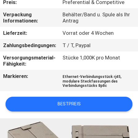
Preis:
Preferential & Competitive
TRETEN
Verpackung
Behälter/Band u. Spule als Ihr
Informationen:
Antrag
SIE
MIT
Lieferzeit:
Vorrat oder 4 Wochen
UNS
Zahlungsbedingungen:
T / T, Paypal
IN
Versorgungsmaterial-
Stücke 1,000K pro Monat
Fähigkeit:
VERBINDUNG
Markieren:
,
Ethernet-Verbindungsstück rj45
modulare Steckfassungen des
FORDERN
Verbindungsstücks 8p8c
SIE
BESTPREIS
EIN
ZITAT
SITEMAP