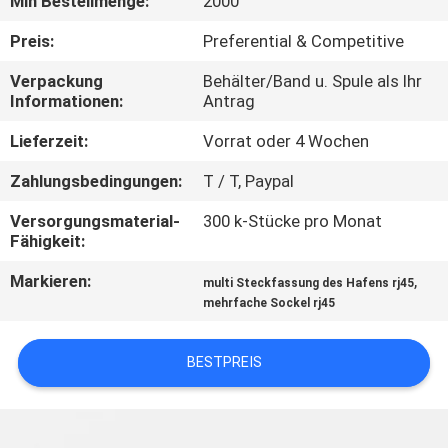
Min Bestellmenge:
2000
TRETEN
Preis:
Preferential & Competitive
SIE
Verpackung
Behälter/Band u. Spule als Ihr
Informationen:
Antrag
MIT
UNS
Lieferzeit:
Vorrat oder 4 Wochen
IN
Zahlungsbedingungen:
T / T, Paypal
VERBINDUNG
Versorgungsmaterial-
300 k-Stücke pro Monat
Fähigkeit:
FORDERN
Markieren:
,
multi Steckfassung des Hafens rj45
mehrfache Sockel rj45
SIE
EIN
BESTPREIS
ZITAT
SITEMAP