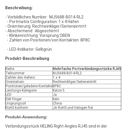
Beschreibung:
- Vorbildliches Number: MJ5688-B014-RL2
- Portmatrix Confirguration: 1 x 4 Häfen
- Orientierung: Rechtwinkliger/Seiteneintritt
- Abschirmend: Abgeschirmt
- Klinkenrichtung: Vorsprung OBEN
- Zahlen von Positionen/von Kontakten: 8P8C
- LED-Indikator: Gelbgrün
Produkt-Beschreibung
Reihe
Mehrfache Portverbindungsstücke RJ45
Teilnummer
MJ5688-B014-RL2
Zahlen des Hafens
1 x 4
Orientatioin:
Rechtwinkliger/Seiteneintritt
Positionen/geladene Kontakte
8P8C
Leistungs-Kategorie
Katze 5
LED
Ja
EMI Finger
Kein
Ursprungsort
China
RoHS konform
JA RoHS und Halogen frei
Produkt-Anwendung:
Verbindungsstück HELING Right Angles RJ45 sind in der