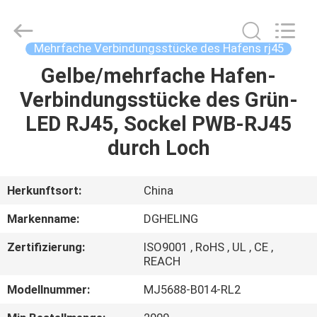
Co.,
Ltd..
All
Rights
Reserved.
Mehrfache Verbindungsstücke des Hafens rj45
Developed
by
Gelbe/mehrfache Hafen-
HAUS
ECER
Verbindungsstücke des Grün-
PRODUKTE
LED RJ45, Sockel PWB-RJ45
durch Loch
ÜBER
UNS
Herkunftsort:
China
Markenname:
DGHELING
FABRIK-
Zertifizierung:
ISO9001 , RoHS , UL , CE ,
AUSFLUG
REACH
Modellnummer:
MJ5688-B014-RL2
QUALITÄTSKONTROLLE