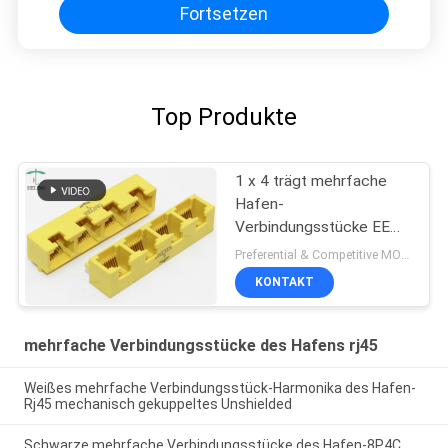
Fortsetzen
Top Produkte
1 x 4 trägt mehrfache
Hafen-
Verbindungsstücke EE
Rj45/rechtwinkligen
Preferential & Competitive MOQ:2000
Plug-and-Play RJ45
KONTAKT
Bticino Lan-Hafen
mehrfache Verbindungsstücke des Hafens rj45
Weißes mehrfache Verbindungsstück-Harmonika des Hafen-
Rj45 mechanisch gekuppeltes Unshielded
Schwarze mehrfache Verbindungsstücke des Hafen-8P4C