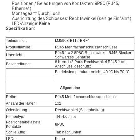
Positionen / Belastungen von Kontakten: 8P8C (RJ45,
Ethernet)
Montageart: Durch Loch
Ausrichtung des Schlosses: Rechtswinkel (seitige Einfahrt)
LED-Anzeige: Keine
Spezifikation:
Teilnummer:
MJ5908-B112-BRF4
Produktfamilie:
RJ45 Mehrfachanschlussanschlüsse
RJ45 1 x 2 8P8C Rechtswinkel RJ45 Stecker
Übersicht:
Schwarzes Gehäuse
8 Kern 1x2 Ports Rechtswinkel RJ45 Jack-
Beschreibung:
Anschluss, geschützt
Betriebstemperaturbereich: -40 °C bis 70 °C
Allgemeine
Reihe:
RJ45 Mehrfachanschlussanschlüsse
Anzahl der Häfen:
1x2
Orientierung:
Rechtswinkel (Seitenbeitrag)
Pinnentyp:
THT-Lötmittel
Positionen/belastete
8P8C
Kontakte
Schließung:
Tab nach unten
LEDs:
Keine