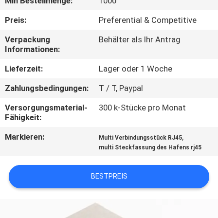
Min Bestellmenge:
1000
TRETEN
Preis:
Preferential & Competitive
SIE
Verpackung
Behälter als Ihr Antrag
Informationen:
MIT
UNS
Lieferzeit:
Lager oder 1 Woche
IN
Zahlungsbedingungen:
T / T, Paypal
VERBINDUNG
Versorgungsmaterial-
300 k-Stücke pro Monat
Fähigkeit:
FORDERN
Markieren:
,
Multi Verbindungsstück RJ45
multi Steckfassung des Hafens rj45
SIE
EIN
BESTPREIS
ZITAT
SITEMAP