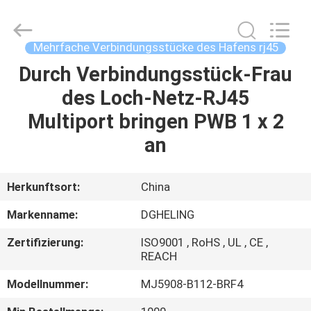
Co.,
Ltd..
All
Rights
Reserved.
Mehrfache Verbindungsstücke des Hafens rj45
Developed
by
Durch Verbindungsstück-Frau
HAUS
ECER
des Loch-Netz-RJ45
PRODUKTE
Multiport bringen PWB 1 x 2
an
ÜBER
UNS
Herkunftsort:
China
Markenname:
DGHELING
FABRIK-
Zertifizierung:
ISO9001 , RoHS , UL , CE ,
AUSFLUG
REACH
Modellnummer:
MJ5908-B112-BRF4
QUALITÄTSKONTROLLE