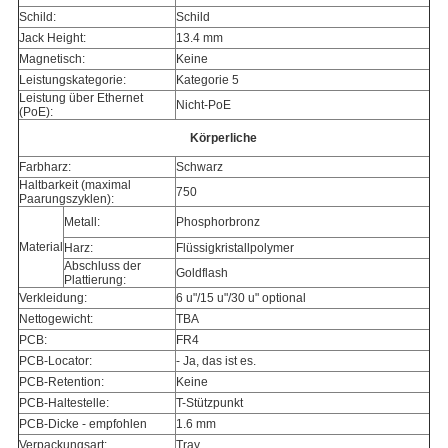
Schild:
Schild
Jack Height:
13.4 mm
Magnetisch:
Keine
Leistungskategorie:
Kategorie 5
Leistung über Ethernet
Nicht-PoE
(PoE):
Körperliche
Farbharz:
Schwarz
Haltbarkeit (maximal
750
Paarungszyklen):
Metall:
Phosphorbronz
Material
Harz:
Flüssigkristallpolymer
Abschluss der
Goldflash
Plattierung:
Verkleidung:
6 u"/15 u"/30 u" optional
Nettogewicht:
TBA
PCB:
FR4
PCB-Locator:
- Ja, das ist es.
PCB-Retention:
Keine
PCB-Haltestelle:
T-Stützpunkt
PCB-Dicke - empfohlen
1.6 mm
Verpackungsart:
Tray