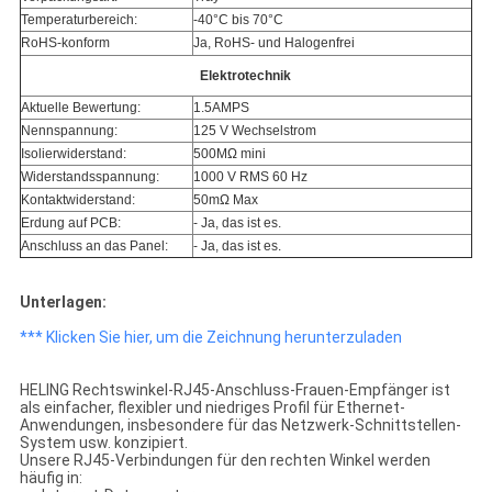
Temperaturbereich:
-40°C bis 70°C
RoHS-konform
Ja, RoHS- und Halogenfrei
Elektrotechnik
Aktuelle Bewertung:
1.5AMPS
Nennspannung:
125 V Wechselstrom
Isolierwiderstand:
500MΩ mini
Widerstandsspannung:
1000 V RMS 60 Hz
Kontaktwiderstand:
50mΩ Max
Erdung auf PCB:
- Ja, das ist es.
Anschluss an das Panel:
- Ja, das ist es.
Unterlagen:
*** Klicken Sie hier, um die Zeichnung herunterzuladen
HELING Rechtswinkel-RJ45-Anschluss-Frauen-Empfänger ist
als einfacher, flexibler und niedriges Profil für Ethernet-
Anwendungen, insbesondere für das Netzwerk-Schnittstellen-
System usw. konzipiert.
Unsere RJ45-Verbindungen für den rechten Winkel werden
häufig in: