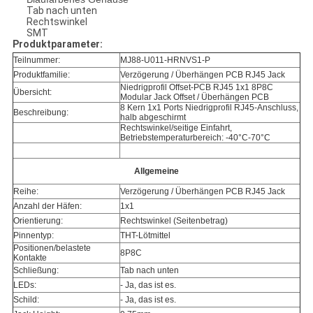
Tab nach unten
Rechtswinkel
SMT
Produktparameter:
Teilnummer:
MJ88-U011-HRNVS1-P
Produktfamilie:
Verzögerung / Überhängen PCB RJ45 Jack
Niedrigprofil Offset-PCB RJ45 1x1 8P8C
Übersicht:
Modular Jack Offset / Überhängen PCB
8 Kern 1x1 Ports Niedrigprofil RJ45-Anschluss,
Beschreibung:
halb abgeschirmt
Rechtswinkel/seitige Einfahrt,
Betriebstemperaturbereich: -40°C-70°C
Allgemeine
Reihe:
Verzögerung / Überhängen PCB RJ45 Jack
Anzahl der Häfen:
1x1
Orientierung:
Rechtswinkel (Seitenbetrag)
Pinnentyp:
THT-Lötmittel
Positionen/belastete
8P8C
Kontakte
Schließung:
Tab nach unten
LEDs:
- Ja, das ist es.
Schild:
- Ja, das ist es.