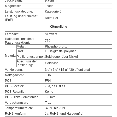
Jack Height:
9.75mm
Magnetisch:
- Nein.
Leistungskategorie:
Kategorie 5
Leistung über Ethernet
Nicht-PoE
(PoE):
Körperliche
Farbharz:
Schwarz
Haltbarkeit (maximal
750
Paarungszyklen):
Metall:
Phosphorbronz
Harz:
Flüssigkristallpolymer
Material
Plattierungspartner:
Gold gegenüber Nickel
Abschluss der
Goldflash
Plattierung:
Verkleidung:
3 u" / 6 u" / 15 u" / 30 u" optional
Nettogewicht:
TBA
PCB:
FR4
PCB-Locator:
- Ja, das ist es.
PCB-Retention:
Keine
PCB-Dicke - empfohlen
1.6 mm
Verpackungsart:
Tray
Temperaturbereich:
-40°C bis 70°C
RoHS-konform
Ja, RoHS- und Halogenfrei