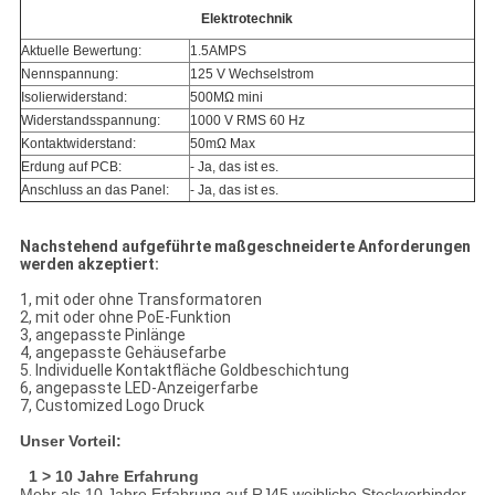
Elektrotechnik
Aktuelle Bewertung:
1.5AMPS
Nennspannung:
125 V Wechselstrom
Isolierwiderstand:
500MΩ mini
Widerstandsspannung:
1000 V RMS 60 Hz
Kontaktwiderstand:
50mΩ Max
Erdung auf PCB:
- Ja, das ist es.
Anschluss an das Panel:
- Ja, das ist es.
Nachstehend aufgeführte maßgeschneiderte Anforderungen
werden akzeptiert:
1, mit oder ohne Transformatoren
2, mit oder ohne PoE-Funktion
3, angepasste Pinlänge
4, angepasste Gehäusefarbe
5. Individuelle Kontaktfläche Goldbeschichtung
6, angepasste LED-Anzeigerfarbe
7, Customized Logo Druck
Unser Vorteil:
1 > 10 Jahre Erfahrung
Mehr als 10 Jahre Erfahrung auf RJ45 weibliche Steckverbinder