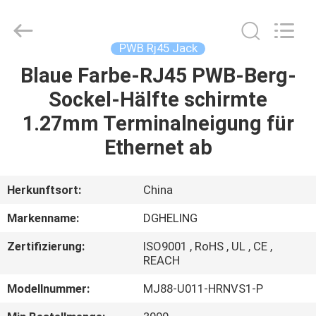
Electronic
Co.,
Ltd..
All
Rights
PWB Rj45 Jack
Reserved.
Developed
by
Blaue Farbe-RJ45 PWB-Berg-
HAUS
ECER
Sockel-Hälfte schirmte
PRODUKTE
1.27mm Terminalneigung für
Ethernet ab
ÜBER
UNS
Herkunftsort:
China
Markenname:
DGHELING
FABRIK-
Zertifizierung:
ISO9001 , RoHS , UL , CE ,
AUSFLUG
REACH
Modellnummer:
MJ88-U011-HRNVS1-P
QUALITÄTSKONTROLLE