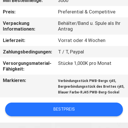
Min Bestellmenge:
3000
TRETEN
Preis:
Preferential & Competitive
SIE
Verpackung
Behälter/Band u. Spule als Ihr
Informationen:
Antrag
MIT
UNS
Lieferzeit:
Vorrat oder 4 Wochen
IN
Zahlungsbedingungen:
T / T, Paypal
VERBINDUNG
Versorgungsmaterial-
Stücke 1,000K pro Monat
Fähigkeit:
FORDERN
Markieren:
,
Verbindungsstück PWB-Bergs rj45
,
Bergverbindungsstück des Brettes rj45
SIE
Blauer Farbe-RJ45 PWB-Berg-Sockel
EIN
ZITAT
BESTPREIS
SITEMAP