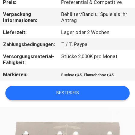
Preis:
Preferential & Competitive
TRETEN
Verpackung
Behälter/Band u. Spule als Ihr
Informationen:
Antrag
SIE
MIT
Lieferzeit:
Lager oder 2 Wochen
UNS
Zahlungsbedingungen:
T / T, Paypal
IN
Versorgungsmaterial-
Stücke 2,000K pro Monat
Fähigkeit:
VERBINDUNG
Markieren:
,
Buchse rj45
Flanschdose rj45
FORDERN
SIE
BESTPREIS
EIN
ZITAT
SITEMAP