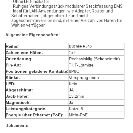
Ohne LED-Indikator
Ruhiges Verbindungsstück modularer Steckfassung EMS
Ideal für LAN-Anwendungen, wie Adapter, Router und
Schalternaben-, abgeschirmte und nicht-
abgeschirmteversion sind, mit einer Vielzahl von Häfen für
Wahlen verfügbar
Allgemeine Eigenschaften:
Reihe:
Buchse RJ45
Zahlen von Häfen:
1x2
Orientierung:
Rechtwinklig (Seiteneintritt)
Pin-Art:
THT-Lötmittel
Positionen geladene Kontakte:
8P8C
Klinke:
Vorsprung oben
LED:
Kein
Abgeschirmt:
JA
Jack-Höhe:
13.2mm
Magnetisch:
Ja
Leistungskategorie:
Katze 5
Energie über Ethernet (PoE):
Nicht-PoE
Dokumente: