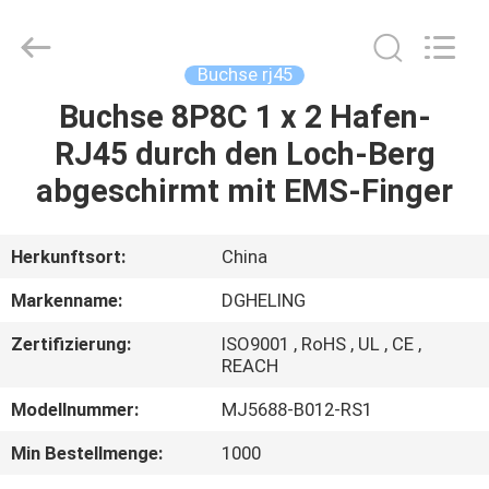
Electronic
Co.,
Ltd..
All
Rights
Buchse rj45
Reserved.
Developed
by
Buchse 8P8C 1 x 2 Hafen-
HAUS
ECER
RJ45 durch den Loch-Berg
PRODUKTE
abgeschirmt mit EMS-Finger
ÜBER
Herkunftsort:
China
UNS
Markenname:
DGHELING
Zertifizierung:
ISO9001 , RoHS , UL , CE ,
FABRIK-
REACH
AUSFLUG
Modellnummer:
MJ5688-B012-RS1
Min Bestellmenge:
1000
QUALITÄTSKONTROLLE