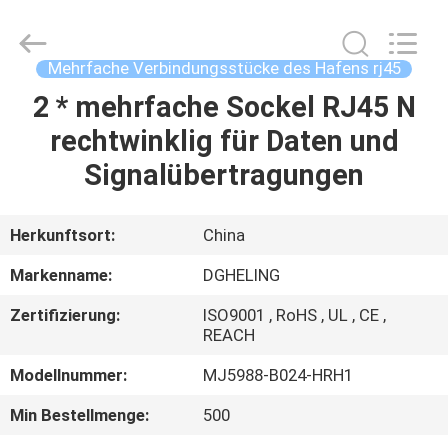
Electronic
Co.,
Ltd..
All
Rights
Mehrfache Verbindungsstücke des Hafens rj45
Reserved.
Developed
2 * mehrfache Sockel RJ45 N
HAUS
by
ECER
rechtwinklig für Daten und
PRODUKTE
Signalübertragungen
ÜBER
Herkunftsort:
China
UNS
Markenname:
DGHELING
Zertifizierung:
ISO9001 , RoHS , UL , CE ,
FABRIK-
REACH
AUSFLUG
Modellnummer:
MJ5988-B024-HRH1
Min Bestellmenge:
500
QUALITÄTSKONTROLLE