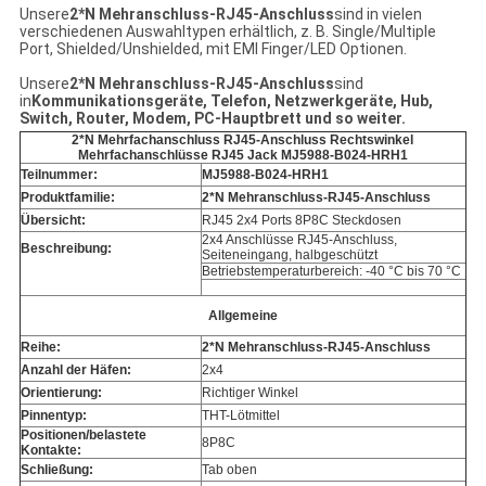
Unsere
2*N Mehranschluss-RJ45-Anschluss
sind in vielen
verschiedenen Auswahltypen erhältlich, z. B. Single/Multiple
Port, Shielded/Unshielded, mit EMI Finger/LED Optionen.
Unsere
2*N Mehranschluss-RJ45-Anschluss
sind
in
Kommunikationsgeräte, Telefon, Netzwerkgeräte, Hub,
Switch, Router, Modem, PC-Hauptbrett
und so weiter.
2*N Mehrfachanschluss RJ45-Anschluss Rechtswinkel
Mehrfachanschlüsse RJ45 Jack MJ5988-B024-HRH1
Teilnummer:
MJ5988-B024-HRH1
Produktfamilie:
2*N Mehranschluss-RJ45-Anschluss
Übersicht:
RJ45 2x4 Ports 8P8C Steckdosen
2x4 Anschlüsse RJ45-Anschluss,
Beschreibung:
Seiteneingang, halbgeschützt
Betriebstemperaturbereich: -40 °C bis 70 °C
Allgemeine
Reihe:
2*N Mehranschluss-RJ45-Anschluss
Anzahl der Häfen:
2x4
Orientierung:
Richtiger Winkel
Pinnentyp:
THT-Lötmittel
Positionen/belastete
8P8C
Kontakte:
Schließung:
Tab oben