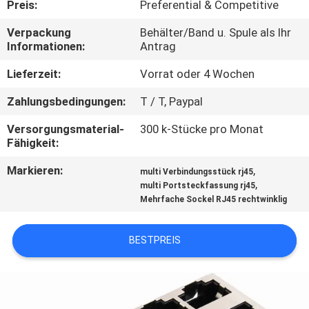
Preis:
Preferential & Competitive
TRETEN
Verpackung
Behälter/Band u. Spule als Ihr
Informationen:
Antrag
SIE
MIT
Lieferzeit:
Vorrat oder 4 Wochen
UNS
Zahlungsbedingungen:
T / T, Paypal
IN
Versorgungsmaterial-
300 k-Stücke pro Monat
Fähigkeit:
VERBINDUNG
Markieren:
,
multi Verbindungsstück rj45
,
multi Portsteckfassung rj45
FORDERN
Mehrfache Sockel RJ45 rechtwinklig
SIE
EIN
BESTPREIS
ZITAT
SITEMAP