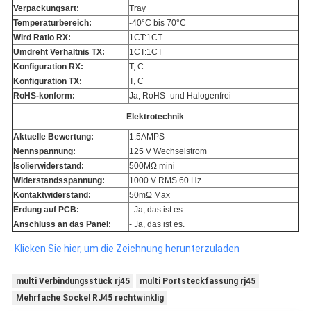
Verpackungsart:
Tray
Temperaturbereich:
-40°C bis 70°C
Wird Ratio RX:
1CT:1CT
Umdreht Verhältnis TX:
1CT:1CT
Konfiguration RX:
T, C
Konfiguration TX:
T, C
RoHS-konform:
Ja, RoHS- und Halogenfrei
Elektrotechnik
Aktuelle Bewertung:
1.5AMPS
Nennspannung:
125 V Wechselstrom
Isolierwiderstand:
500MΩ mini
Widerstandsspannung:
1000 V RMS 60 Hz
Kontaktwiderstand:
50mΩ Max
Erdung auf PCB:
- Ja, das ist es.
Anschluss an das Panel:
- Ja, das ist es.
Klicken Sie hier, um die Zeichnung herunterzuladen
multi Verbindungsstück rj45
multi Portsteckfassung rj45
Mehrfache Sockel RJ45 rechtwinklig