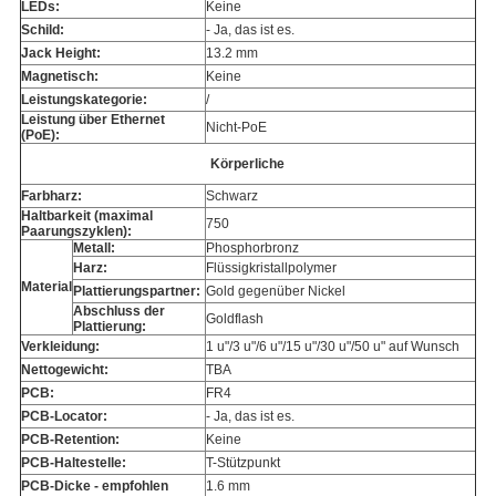
LEDs:
Keine
Schild:
- Ja, das ist es.
Jack Height:
13.2 mm
Magnetisch:
Keine
Leistungskategorie:
/
Leistung über Ethernet
Nicht-PoE
(PoE):
Körperliche
Farbharz:
Schwarz
Haltbarkeit (maximal
750
Paarungszyklen):
Metall:
Phosphorbronz
Harz:
Flüssigkristallpolymer
Material
Plattierungspartner:
Gold gegenüber Nickel
Abschluss der
Goldflash
Plattierung:
Verkleidung:
1 u"/3 u"/6 u"/15 u"/30 u"/50 u" auf Wunsch
Nettogewicht:
TBA
PCB:
FR4
PCB-Locator:
- Ja, das ist es.
PCB-Retention:
Keine
PCB-Haltestelle:
T-Stützpunkt
PCB-Dicke - empfohlen
1.6 mm