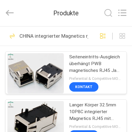
Co.,
Ltd..
All
Produkte
Rights
Reserved.
Developed
by
HAUS
ECER
118
CHINA integrierter Magnetics rj45
Buchse rj45
PRODUKTE
Seiteneintritts-Ausgleich
überhängt PWB
ÜBER
magnetisches RJ45 Jack
UNS
With EMI Finger
Preferential & Competitive MOQ:3000
KONTAKT
13
FABRIK-
integrierter
Langer Körper 32.5mm
AUSFLUG
10P8C integrierter
Magnetics rj45
Magnetics RJ45 mit
QUALITÄTSKONTROLLE
Basis des
Preferential & Competitive MOQ:3000