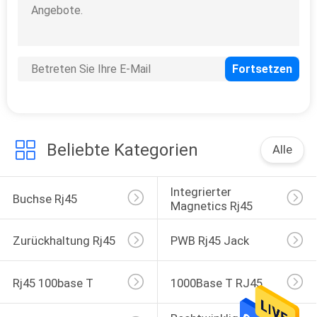
PRIVACY
11
POLICY
rj45 100base t
Beliebte Kategorien
Alle
Integrierter 
Buchse Rj45
12
Magnetics Rj45
1000Base T RJ45
Zurückhaltung Rj45
PWB Rj45 Jack
Rj45 100base T
1000Base T RJ45