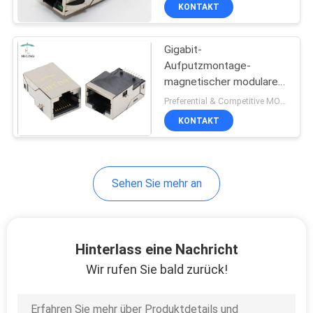
Transformator-1000M -
KONTAKT
T Lan Jack
TRETEN
VORMONTIERTES THT
LED
Gigabit-
SIE
30
Aufputzmontage-
MIT
magnetischer modulare
Zurückhaltung rj45
UNS
Steckfassungs-
Preferential & Competitive MOQ:500
Seiteneintritt Messing
IN
KONTAKT
abgeschirmtes Shell
VERBINDUNG
Sehen Sie mehr an
FORDERN
16
SIE
EIN
Hinterlass eine Nachricht
PWB Rj45 Jack
ZITAT
Wir rufen Sie bald zurück!
SITEMAP