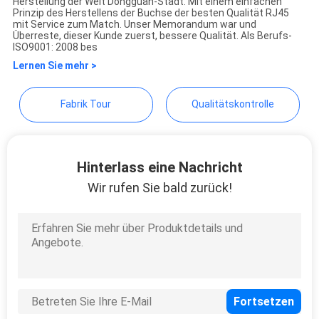
Co., Ltd.
Herstellung der Welt Dongguan-Stadt. Mit einem einfachen
Prinzip des Herstellens der Buchse der besten Qualität RJ45
mit Service zum Match. Unser Memorandum war und
Überreste, dieser Kunde zuerst, bessere Qualität. Als Berufs-
PRIVACY
ISO9001: 2008 bes
POLICY
Lernen Sie mehr >
Fabrik Tour
Qualitätskontrolle
Hinterlass eine Nachricht
Wir rufen Sie bald zurück!