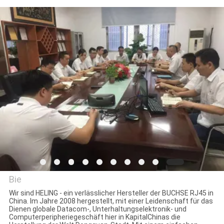
TRETEN
SIE
MIT
UNS
IN
VERBINDUNG
FORDERN
SIE
EIN
Bie
ZITAT
Wir sind HELING - ein verlässlicher Hersteller der BUCHSE RJ45 in
China. Im Jahre 2008 hergestellt, mit einer Leidenschaft für das
Dongguan Heling Electronic
Dienen globale Datacom-, Unterhaltungselektronik- und
Computerperipheriegeschäft hier in KapitalChinas die
SITEMAP