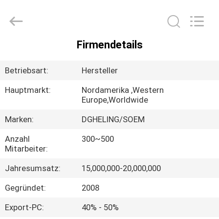
Co.,
Ltd..
All
Rights
Reserved.
Developed
by
Firmendetails
ECER
HAUS
Betriebsart:
Hersteller
PRODUKTE
Hauptmarkt:
Nordamerika ,Western
Europe,Worldwide
ÜBER
Marken:
DGHELING/SOEM
UNS
Anzahl
300~500
Mitarbeiter:
FABRIK-
Jahresumsatz:
15,000,000-20,000,000
AUSFLUG
Gegründet:
2008
QUALITÄTSKONTROLLE
Export-PC:
40% - 50%