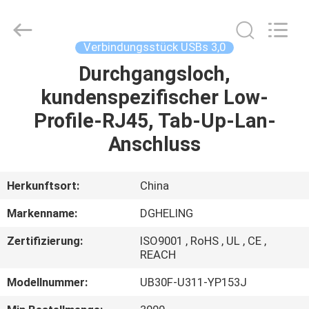
Co.,
Ltd..
All
Rights
Reserved.
Verbindungsstück USBs 3,0
Developed
by
ECER
Durchgangsloch,
HAUS
kundenspezifischer Low-
PRODUKTE
Profile-RJ45, Tab-Up-Lan-
Anschluss
ÜBER
UNS
Herkunftsort:
China
Markenname:
DGHELING
FABRIK-
Zertifizierung:
ISO9001 , RoHS , UL , CE ,
AUSFLUG
REACH
Modellnummer:
UB30F-U311-YP153J
QUALITÄTSKONTROLLE