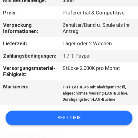
Min Bestellmenge:
3000
TRETEN
Preis:
Preferential & Competitive
SIE
Verpackung
Behälter/Band u. Spule als Ihr
Informationen:
Antrag
MIT
UNS
Lieferzeit:
Lager oder 2 Wochen
IN
Zahlungsbedingungen:
T / T, Paypal
VERBINDUNG
Versorgungsmaterial-
Stücke 2,000K pro Monat
Fähigkeit:
FORDERN
Markieren:
,
THT-Löt-RJ45 mit niedrigem Profil
,
abgeschirmte Messing-LAN-Buchse
SIE
Durchgangsloch-LAN-Buchse
EIN
ZITAT
BESTPREIS
SITEMAP