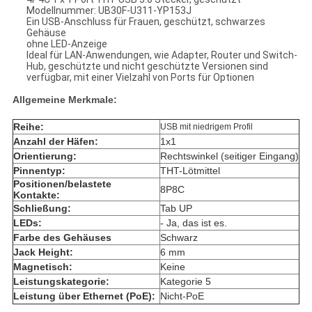
Modellnummer: UB30F-U311-YP153J
Ein USB-Anschluss für Frauen, geschützt, schwarzes
Gehäuse
ohne LED-Anzeige
Ideal für LAN-Anwendungen, wie Adapter, Router und Switch-
Hub, geschützte und nicht geschützte Versionen sind
verfügbar, mit einer Vielzahl von Ports für Optionen
Allgemeine Merkmale:
Reihe:
USB mit niedrigem Profil
Anzahl der Häfen:
1x1
Orientierung:
Rechtswinkel (seitiger Eingang)
Pinnentyp:
THT-Lötmittel
Positionen/belastete
8P8C
Kontakte:
Schließung:
Tab UP
LEDs:
- Ja, das ist es.
Farbe des Gehäuses
Schwarz
Jack Height:
6 mm
Magnetisch:
Keine
Leistungskategorie:
Kategorie 5
Leistung über Ethernet (PoE):
Nicht-PoE