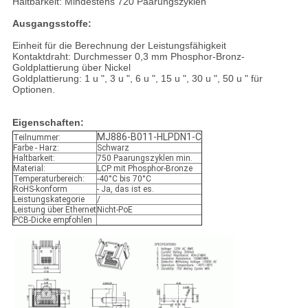
Haltbarkeit: Mindestens 720 Paarungszyklen
Ausgangsstoffe:
Einheit für die Berechnung der Leistungsfähigkeit
Kontaktdraht: Durchmesser 0,3 mm Phosphor-Bronz-
Goldplattierung über Nickel
Goldplattierung: 1 u ", 3 u ", 6 u ", 15 u ", 30 u ", 50 u " für
Optionen.
Eigenschaften:
MJ886-B011-HLPDN1-C
Teilnummer:
Farbe - Harz:
Schwarz
Haltbarkeit:
750 Paarungszyklen min.
Material:
LCP mit Phosphor-Bronze
Temperaturbereich:
-40°C bis 70°C
RoHS-konform
- Ja, das ist es.
Leistungskategorie
/
Leistung über Ethernet
Nicht-PoE
PCB-Dicke empfohlen