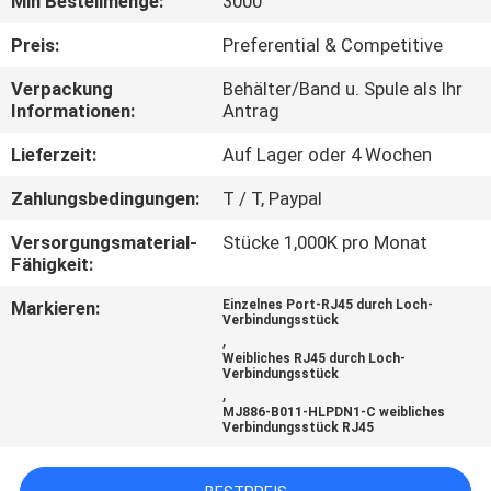
Min Bestellmenge:
3000
TRETEN
Preis:
Preferential & Competitive
SIE
Verpackung
Behälter/Band u. Spule als Ihr
Informationen:
Antrag
MIT
UNS
Lieferzeit:
Auf Lager oder 4 Wochen
IN
Zahlungsbedingungen:
T / T, Paypal
VERBINDUNG
Versorgungsmaterial-
Stücke 1,000K pro Monat
Fähigkeit:
FORDERN
Markieren:
Einzelnes Port-RJ45 durch Loch-
Verbindungsstück
SIE
,
Weibliches RJ45 durch Loch-
EIN
Verbindungsstück
,
ZITAT
MJ886-B011-HLPDN1-C weibliches
Verbindungsstück RJ45
SITEMAP