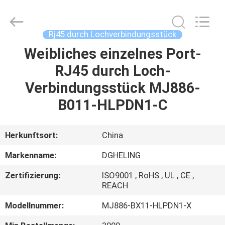
Co.,
Ltd..
All
Rights
Reserved.
Rj45 durch Lochverbindungsstück
Developed
by
ECER
Weibliches einzelnes Port-
HAUS
RJ45 durch Loch-
PRODUKTE
Verbindungsstück MJ886-
B011-HLPDN1-C
ÜBER
UNS
Herkunftsort:
China
Markenname:
DGHELING
FABRIK-
Zertifizierung:
ISO9001 , RoHS , UL , CE ,
AUSFLUG
REACH
Modellnummer:
MJ886-BX11-HLPDN1-X
QUALITÄTSKONTROLLE