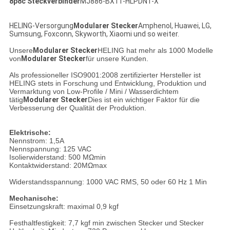
8p8c Steckverbinder
MJ886-BX11-HLPDN1-X
HELING-Versorgung
Modularer Stecker
Amphenol, Huawei, LG,
Sumsung, Foxconn, Skyworth, Xiaomi und so weiter.
Unsere
Modularer Stecker
HELING hat mehr als 1000 Modelle
von
Modularer Stecker
für unsere Kunden.
Als professioneller ISO9001:2008 zertifizierter Hersteller ist
HELING stets in Forschung und Entwicklung, Produktion und
Vermarktung von Low-Profile / Mini / Wasserdichtem
tätig
Modularer Stecker
Dies ist ein wichtiger Faktor für die
Verbesserung der Qualität der Produktion.
Elektrische:
Nennstrom: 1,5A
Nennspannung: 125 VAC
Isolierwiderstand: 500 MΩmin
Kontaktwiderstand: 20MΩmax
Widerstandsspannung: 1000 VAC RMS, 50 oder 60 Hz 1 Min
Mechanische:
Einsetzungskraft: maximal 0,9 kgf
Festhaltfestigkeit: 7,7 kgf min zwischen Stecker und Stecker