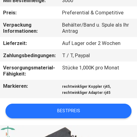
Min Bestellmenge:
3000
TRETEN
Preis:
Preferential & Competitive
SIE
Verpackung
Behälter/Band u. Spule als Ihr
Informationen:
Antrag
MIT
UNS
Lieferzeit:
Auf Lager oder 2 Wochen
IN
Zahlungsbedingungen:
T / T, Paypal
VERBINDUNG
Versorgungsmaterial-
Stücke 1,000K pro Monat
Fähigkeit:
FORDERN
Markieren:
,
rechtwinkliger Koppler rj45
rechtwinkliger Adapter rj45
SIE
EIN
BESTPREIS
ZITAT
SITEMAP