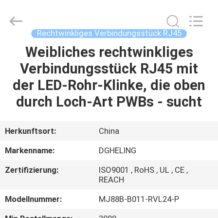
Electronic
Co.,
Ltd..
All
Rights
Rechtwinkliges Verbindungsstück RJ45
Reserved.
Developed
by
Weibliches rechtwinkliges
HAUS
ECER
Verbindungsstück RJ45 mit
PRODUKTE
der LED-Rohr-Klinke, die oben
durch Loch-Art PWBs - sucht
ÜBER
UNS
Herkunftsort:
China
Markenname:
DGHELING
FABRIK-
Zertifizierung:
ISO9001 , RoHS , UL , CE ,
AUSFLUG
REACH
Modellnummer:
MJ88B-B011-RVL24-P
QUALITÄTSKONTROLLE