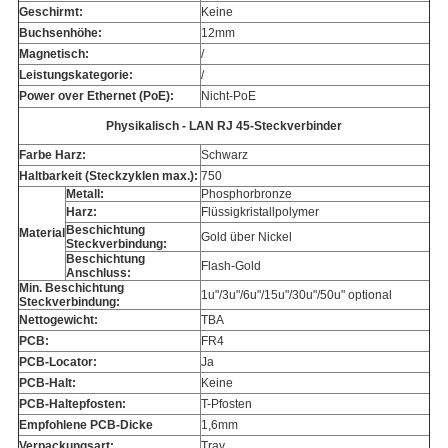
Geschirmt:
Keine
Buchsenhöhe:
12mm
Magnetisch:
/
Leistungskategorie:
/
Power over Ethernet (PoE):
Nicht-PoE
Physikalisch - LAN RJ 45-Steckverbinder
Farbe Harz:
Schwarz
Haltbarkeit (Steckzyklen max.):
750
Metall:
Phosphorbronze
Harz:
Flüssigkristallpolymer
Beschichtung
Material
Gold über Nickel
Steckverbindung:
Beschichtung
Flash-Gold
Anschluss:
Min. Beschichtung
1u"/3u"/6u"/15u"/30u"/50u" optional
Steckverbindung:
Nettogewicht:
TBA
PCB:
FR4
PCB-Locator:
Ja
PCB-Halt:
Keine
PCB-Haltepfosten:
T-Pfosten
Empfohlene PCB-Dicke
1,6mm
Verpackungsart:
Tray