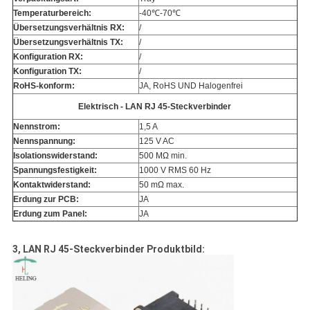
Temperaturbereich:
-40℃-70℃
Übersetzungsverhältnis RX:
/
Übersetzungsverhältnis TX:
/
Konfiguration RX:
/
Konfiguration TX:
/
RoHS-konform:
JA, RoHS UND Halogenfrei
Elektrisch - LAN RJ 45-Steckverbinder
Nennstrom:
1,5 A
Nennspannung:
125 V AC
Isolationswiderstand:
500 MΩ min.
Spannungsfestigkeit:
1000 V RMS 60 Hz
Kontaktwiderstand:
50 mΩ max.
Erdung zur PCB:
JA
Erdung zum Panel:
JA
3, LAN RJ 45-Steckverbinder Produktbild: