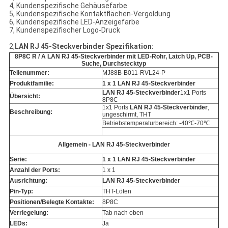
4, Kundenspezifische Gehäusefarbe
5, Kundenspezifische Kontaktflächen-Vergoldung
6, Kundenspezifische LED-Anzeigefarbe
7, Kundenspezifischer Logo-Druck
2,
LAN RJ 45-Steckverbinder Spezifikation:
8P8C R / A LAN RJ 45-Steckverbinder mit LED-Rohr, Latch Up, PCB-
Suche, Durchstecktyp
Teilenummer:
MJ88B-B011-RVL24-P
Produktfamilie:
1 x 1 LAN RJ 45-Steckverbinder
LAN RJ 45-Steckverbinder
1x1 Ports
Übersicht:
8P8C
1x1 Ports
LAN RJ 45-Steckverbinder
,
Beschreibung:
ungeschirmt, THT
Betriebstemperaturbereich: -40℃-70℃
Allgemein - LAN RJ 45-Steckverbinder
Serie:
1 x 1 LAN RJ 45-Steckverbinder
Anzahl der Ports:
1 x 1
Ausrichtung:
LAN RJ 45-Steckverbinder
Pin-Typ:
THT-Löten
Positionen/Belegte Kontakte:
8P8C
Verriegelung:
Tab nach oben
LEDs:
Ja