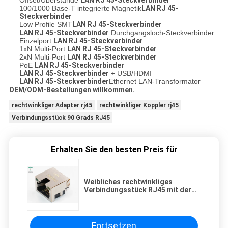
100/1000 Base-T integrierte Magnetik
LAN RJ 45-
Steckverbinder
Low Profile SMT
LAN RJ 45-Steckverbinder
LAN RJ 45-Steckverbinder
Durchgangsloch-Steckverbinder
Einzelport
LAN RJ 45-Steckverbinder
1xN Multi-Port
LAN RJ 45-Steckverbinder
2xN Multi-Port
LAN RJ 45-Steckverbinder
PoE
LAN RJ 45-Steckverbinder
LAN RJ 45-Steckverbinder
+ USB/HDMI
LAN RJ 45-Steckverbinder
Ethernet LAN-Transformator
OEM/ODM-Bestellungen willkommen.
rechtwinkliger Adapter rj45
rechtwinkliger Koppler rj45
Verbindungsstück 90 Grads RJ45
Erhalten Sie den besten Preis für
Weibliches rechtwinkliges
Verbindungsstück RJ45 mit der
LED-Rohr-Klinke, die oben durch
Loch-Art PWBs - sucht
Fortsetzen