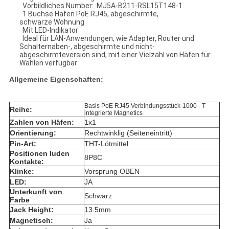
Vorbildliches Number: MJ5A-B211-RSL15T148-1
1 Buchse Häfen PoE RJ45, abgeschirmte,
schwarze Wohnung
Mit LED-Indikator
Ideal für LAN-Anwendungen, wie Adapter, Router und
Schalternaben-, abgeschirmte und nicht-
abgeschirmteversion sind, mit einer Vielzahl von Häfen für
Wahlen verfügbar
Allgemeine Eigenschaften:
Basis PoE RJ45 Verbindungsstück-1000 - T
Reihe:
integrierte Magnetics
Zahlen von Häfen:
1x1
Orientierung:
Rechtwinklig (Seiteneintritt)
Pin-Art:
THT-Lötmittel
Positionen luden
8P8C
Kontakte:
Klinke:
Vorsprung OBEN
LED:
JA
Unterkunft von
Schwarz
Farbe
Jack Height:
13.5mm
Magnetisch:
Ja