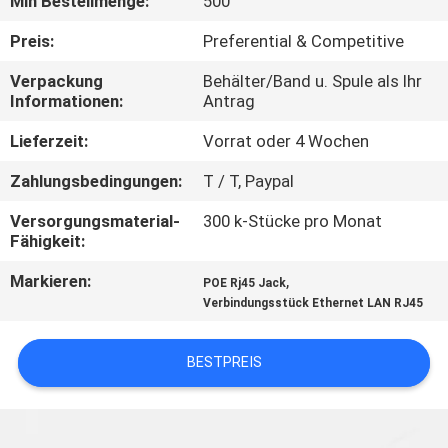
Min Bestellmenge:
500
TRETEN
Preis:
Preferential & Competitive
SIE
Verpackung
Behälter/Band u. Spule als Ihr
Informationen:
Antrag
MIT
UNS
Lieferzeit:
Vorrat oder 4 Wochen
IN
Zahlungsbedingungen:
T / T, Paypal
VERBINDUNG
Versorgungsmaterial-
300 k-Stücke pro Monat
Fähigkeit:
FORDERN
Markieren:
,
POE Rj45 Jack
Verbindungsstück Ethernet LAN RJ45
SIE
EIN
BESTPREIS
ZITAT
SITEMAP