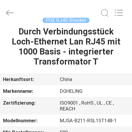
Co.,
Ltd..
All
Rights
Reserved.
POE RJ45-Stecker
Developed
by
Durch Verbindungsstück
HAUS
ECER
Loch-Ethernet Lan RJ45 mit
PRODUKTE
1000 Basis - integrierter
Transformator T
ÜBER
UNS
Herkunftsort:
China
Markenname:
DGHELING
FABRIK-
Zertifizierung:
ISO9001 , RoHS , UL , CE ,
AUSFLUG
REACH
Modellnummer:
MJ5A-B211-RSL15T148-1
QUALITÄTSKONTROLLE