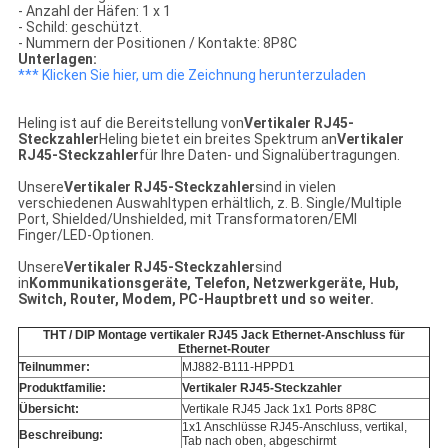
- Anzahl der Häfen: 1 x 1
- Schild: geschützt.
- Nummern der Positionen / Kontakte: 8P8C
Unterlagen:
*** Klicken Sie hier, um die Zeichnung herunterzuladen
Heling ist auf die Bereitstellung von
Vertikaler RJ45-
Steckzahler
Heling bietet ein breites Spektrum an
Vertikaler
RJ45-Steckzahler
für Ihre Daten- und Signalübertragungen.
Unsere
Vertikaler RJ45-Steckzahler
sind in vielen
verschiedenen Auswahltypen erhältlich, z. B. Single/Multiple
Port, Shielded/Unshielded, mit Transformatoren/EMI
Finger/LED-Optionen.
Unsere
Vertikaler RJ45-Steckzahler
sind
in
Kommunikationsgeräte, Telefon, Netzwerkgeräte, Hub,
Switch, Router, Modem, PC-Hauptbrett
und so weiter.
THT / DIP Montage vertikaler RJ45 Jack Ethernet-Anschluss für
Ethernet-Router
Teilnummer:
MJ882-B111-HPPD1
Produktfamilie:
Vertikaler RJ45-Steckzahler
Übersicht:
Vertikale RJ45 Jack 1x1 Ports 8P8C
1x1 Anschlüsse RJ45-Anschluss, vertikal,
Beschreibung:
Tab nach oben, abgeschirmt