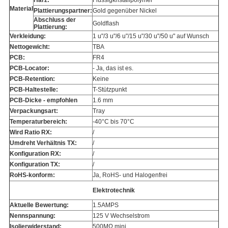
Harz:
Flüssigkristallpolymer
Material
Plattierungspartner:
Gold gegenüber Nickel
Abschluss der
Goldflash
Plattierung:
Verkleidung:
1 u"/3 u"/6 u"/15 u"/30 u"/50 u" auf Wunsch
Nettogewicht:
TBA
PCB:
FR4
PCB-Locator:
- Ja, das ist es.
PCB-Retention:
Keine
PCB-Haltestelle:
T-Stützpunkt
PCB-Dicke - empfohlen
1.6 mm
Verpackungsart:
Tray
Temperaturbereich:
-40°C bis 70°C
Wird Ratio RX:
/
Umdreht Verhältnis TX:
/
Konfiguration RX:
/
Konfiguration TX:
/
RoHS-konform:
Ja, RoHS- und Halogenfrei
Elektrotechnik
Aktuelle Bewertung:
1.5AMPS
Nennspannung:
125 V Wechselstrom
Isolierwiderstand:
500MΩ mini