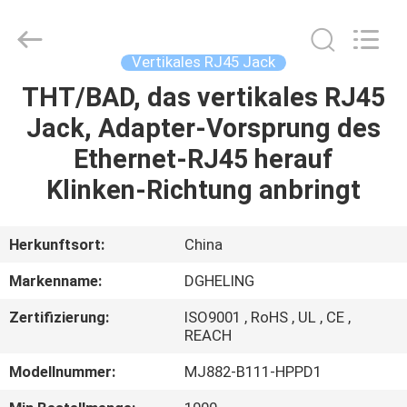
Co.,
Ltd..
All
Rights
Reserved.
Vertikales RJ45 Jack
Developed
by
THT/BAD, das vertikales RJ45
HAUS
ECER
Jack, Adapter-Vorsprung des
PRODUKTE
Ethernet-RJ45 herauf
Klinken-Richtung anbringt
ÜBER
UNS
Herkunftsort:
China
Markenname:
DGHELING
FABRIK-
Zertifizierung:
ISO9001 , RoHS , UL , CE ,
AUSFLUG
REACH
Modellnummer:
MJ882-B111-HPPD1
QUALITÄTSKONTROLLE