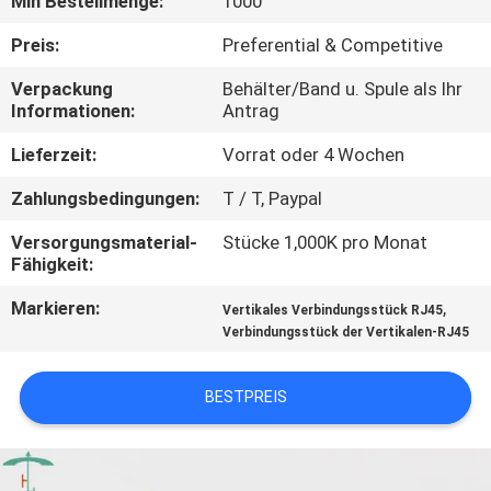
Min Bestellmenge:
1000
TRETEN
Preis:
Preferential & Competitive
SIE
Verpackung
Behälter/Band u. Spule als Ihr
Informationen:
Antrag
MIT
UNS
Lieferzeit:
Vorrat oder 4 Wochen
IN
Zahlungsbedingungen:
T / T, Paypal
VERBINDUNG
Versorgungsmaterial-
Stücke 1,000K pro Monat
Fähigkeit:
FORDERN
Markieren:
,
Vertikales Verbindungsstück RJ45
Verbindungsstück der Vertikalen-RJ45
SIE
EIN
BESTPREIS
ZITAT
SITEMAP