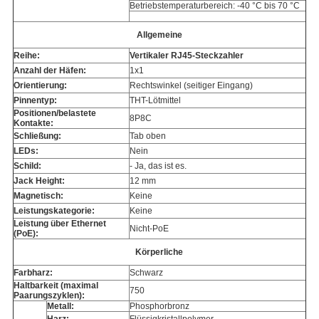
Betriebstemperaturbereich: -40 °C bis 70 °C
Allgemeine
Reihe:
Vertikaler RJ45-Steckzahler
Anzahl der Häfen:
1x1
Orientierung:
Rechtswinkel (seitiger Eingang)
Pinnentyp:
THT-Lötmittel
Positionen/belastete
8P8C
Kontakte:
Schließung:
Tab oben
LEDs:
Nein
Schild:
- Ja, das ist es.
Jack Height:
12 mm
Magnetisch:
Keine
Leistungskategorie:
Keine
Leistung über Ethernet
Nicht-PoE
(PoE):
Körperliche
Farbharz:
Schwarz
Haltbarkeit (maximal
750
Paarungszyklen):
Metall:
Phosphorbronz