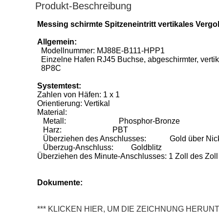
Produkt-Beschreibung
Messing schirmte Spitzeneintritt vertikales Ver
Allgemein:
Modellnummer: MJ88E-B111-HPP1
Einzelne Hafen RJ45 Buchse, abgeschirmter, vertika
8P8C
Systemtest:
Zahlen von Häfen: 1 x 1
Orientierung: Vertikal
Material:
Metall: Phosphor-Bronze
Harz: PBT
Überziehen des Anschlusses: Gold über Nic
Überzug-Anschluss: Goldblitz
Überziehen des Minute-Anschlusses: 1 Zoll des Zoll d
Dokumente:
*** KLICKEN HIER, UM DIE ZEICHNUNG HERU