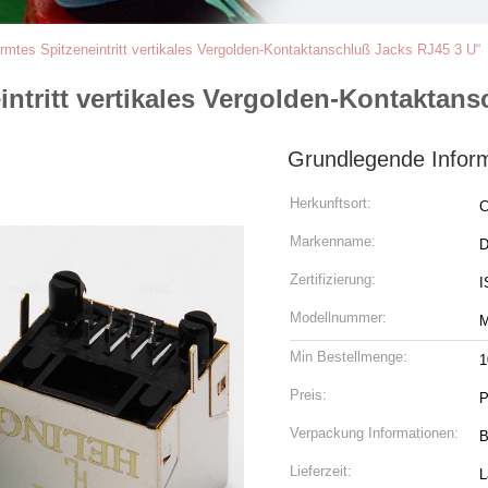
mtes Spitzeneintritt vertikales Vergolden-Kontaktanschluß Jacks RJ45 3 U“
ntritt vertikales Vergolden-Kontaktans
Grundlegende Infor
Herkunftsort:
C
Markenname:
Zertifizierung:
I
Modellnummer:
M
Min Bestellmenge:
1
Preis:
P
Verpackung Informationen:
B
Lieferzeit:
L