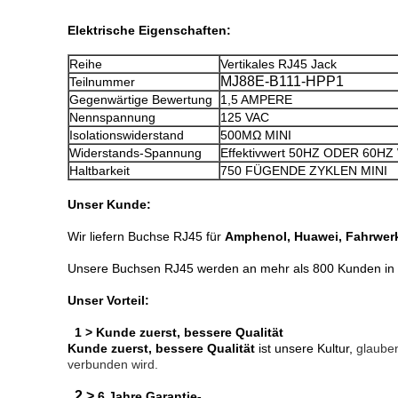
Elektrische Eigenschaften:
Reihe
Vertikales RJ45 Jack
MJ88E-B111-HPP1
Teilnummer
Gegenwärtige Bewertung
1,5 AMPERE
Nennspannung
125 VAC
Isolationswiderstand
500MΩ MINI
Widerstands-Spannung
Effektivwert 50HZ ODER 60
Haltbarkeit
750 FÜGENDE ZYKLEN MINI
Unser Kunde:
Wir liefern Buchse RJ45 für
Amphenol, Huawei, Fahrwer
Unsere Buchsen RJ45 werden an mehr als 800 Kunden in 6
Unser Vorteil:
1 > Kunde zuerst, bessere Qualität
Kunde zuerst, bessere Qualität
ist unsere Kultur,
glauben
verbunden wird.
2 >
6 Jahre Garantie-