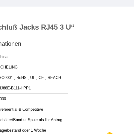
chluß Jacks RJ45 3 U“
mationen
hina
DGHELING
SO9001 , RoHS , UL , CE , REACH
J88E-B111-HPP1
000
referential & Competitive
ehälter/Band u. Spule als Ihr Antrag
agerbestand oder 1 Woche