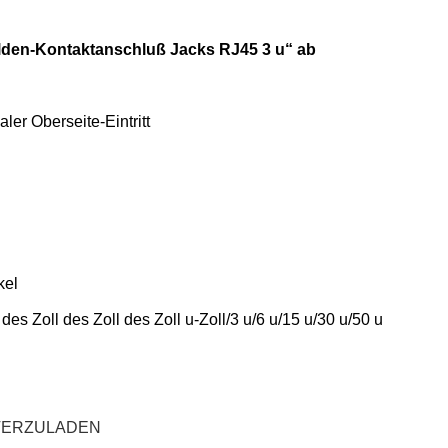
golden-Kontaktanschluß Jacks RJ45 3 u“ ab
ler Oberseite-Eintritt
kel
es Zoll des Zoll des Zoll u-Zoll/3 u/6 u/15 u/30 u/50 u
NTERZULADEN